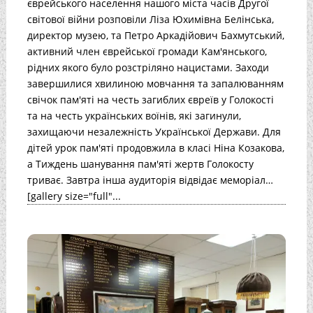
єврейського населення нашого міста часів Другої
світової війни розповіли Ліза Юхимівна Белінська,
директор музею, та Петро Аркадійович Бахмутський,
активний член єврейської громади Кам'янського,
рідних якого було розстріляно нацистами. Заходи
завершилися хвилиною мовчання та запалюванням
свічок пам'яті на честь загиблих євреїв у Голокості
та на честь українських воїнів, які загинули,
захищаючи незалежність Української Держави. Для
дітей урок пам'яті продовжила в класі Ніна Козакова,
а Тиждень шанування пам'яті жертв Голокосту
триває. Завтра інша аудиторія відвідає меморіал…
[gallery size="full"...