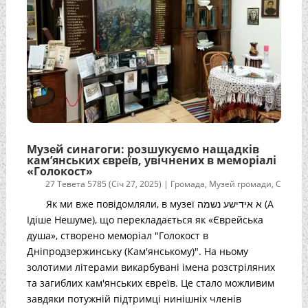
Музей синагоги: розшукуємо нащадків
кам’янських євреїв, увічнених в меморіалі
«Голокост»
27 Тевета 5785 (Січ 27, 2025)
|
Громада
,
Музей громади
,
С
Як ми вже повідомляли, в музеї א אידישע נשמה (А
Ідіше Нешуме), що перекладається як «Єврейська
душа», створено меморіал "Голокост в
Дніпродзержинську (Кам'янському)". На ньому
золотими літерами викарбувані імена розстріляних
та загиблих кам'янських євреїв. Це стало можливим
завдяки потужній підтримці нинішніх членів