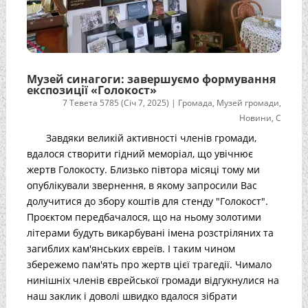
Музей синагоги: завершуємо формування
експозиції «Голокост»
7 Тевета 5785 (Січ 7, 2025)
|
Громада
,
Музей громади
,
Новини
,
С
Завдяки великій активності членів громади,
вдалося створити гідний меморіал, що увічнює
жертв Голокосту. Близько півтора місяці тому ми
опублікували звернення, в якому запросили Вас
долучитися до збору коштів для стенду "Голокост".
Проєктом передбачалося, що на ньому золотими
літерами будуть викарбувані імена розстріляних та
загиблих кам'янських євреїв. І таким чином
збережемо пам'ять про жертв цієї трагедії. Чимало
нинішніх членів єврейської громади відгукнулися на
наш заклик і доволі швидко вдалося зібрати