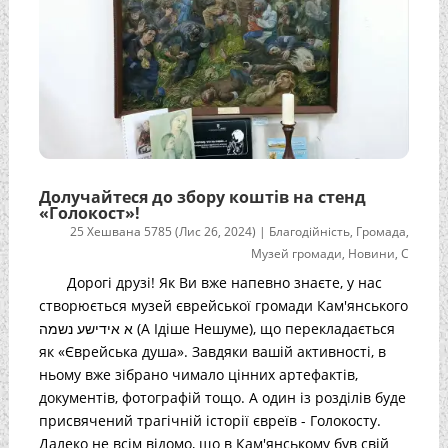
Долучайтеся до збору коштів на стенд
«Голокост»!
25 Хешвана 5785 (Лис 26, 2024)
|
Благодійність
,
Громада
,
Музей громади
,
Новини
,
С
Дорогі друзі! Як Ви вже напевно знаєте, у нас
створюється музей єврейської громади Кам'янського
א אידישע נשמה (А Ідіше Нешуме), що перекладається
як «Єврейська душа». Завдяки вашій активності, в
ньому вже зібрано чимало цінних артефактів,
документів, фотографій тощо. А один із розділів буде
присвячений трагічній історії євреїв - Голокосту.
Далеко не всім відомо, що в Кам'янському був свій