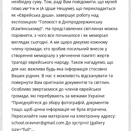
необхідну суму. Тож, раді Вам повідомити, що музей
א אידישע נשמה (А Ідіше Нешуме), що перекладається
як «Єврейська душа», завершує роботу над
експозицією "Голокост в Дніпродзержинську
(Кам'янському)". На представлених світлинах можна
порівняти, з чого все починалося і як меморіал
виглядає сьогодні. А ми щиро дякуємо кожному
члену громади, хто зробив посильний внесок у
створення меморіалу з увічнення пам'яті жертв
трагедії єврейського народу. Також нагадуємо, що
для нас важлива будь-яка інформація стосовно
Ваших рідних. В нас є можливість відсканувати та
повернути Вам оригінали документів та світлин.
Особливо звертаємося до членів єврейської
громади, які перебувають за межами України:
“Приєднуйтеся до збору фотографій, документів
тощо, щоб цінна інформація не була втрачена.
Пересилайте нам матеріали на електронну адресу:
school.oravner@gmail.com До зустрічі! [gallery
size="full"...