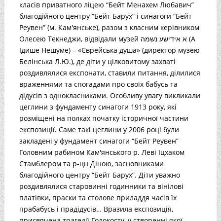
класів приватного ліцею “Бейт Менахем Любавич”
благодійного центру “Бейт Барух” і синагоги “Бейт
Реувен” (м. Кам'янське), разом з класним керівником
Олесею Текнеджи, відвідали музей א אידישע נשמה (А
Ідише Нешуме) – «Єврейська душа» (директор музею
Белінська Л.Ю.), де діти у цілковитому захваті
роздивлялися експонати, ставили питання, ділилися
враженнями та спогадами про своїх бабусь та
дідусів з однокласниками. Особливу увагу викликали
цеглини з фундаменту синагоги 1913 року, які
розміщені на полках початку історичної частини
експозиції. Саме такі цеглини у 2006 році були
закладені у фундамент синагоги “Бейт Реувен”
Головним рабином Кам'янського р. Леві Іцхаком
Стамблером та р-цн Діною, засновниками
благодійного центру “Бейт Барух”. Діти уважно
роздивлялися старовинні годинники та вінілові
платівки, праски та столове приладдя часів їх
прабабусь і прадідусів… Вразила експозиція,
присвячена трагедії Голокосту, у створенні якої