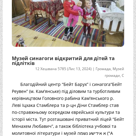
Музей синагоги відкритий для дітей та
підлітків
12 Хешвана 5785 (Лис 13, 2024)
|
Громада
,
Музей
громади
,
С
Благодійний центр “Бейт Барух” і синагога“Бейт
Реувен” (м. Кам'янське) під діловим та турботливим
керівництвом Головного рабина Кам'янського р.
Леві Іцхака Стамблера та р-цн Діни Стамблер став
по-справжньому осередком єврейської культури та
історії міста. Тут розташовані приватний ліцей “Бейт
Менахем Любавич”, а також бібліотека учбової та
молитовної літератури і музей א אידישע נשמה ("А