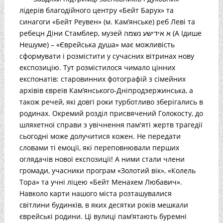
лідерів благодійного центру «Бейт Барух» та
синагоги «Бейт Реувен» (м. Кам’янське) реб Леві та
ребецн Діни Стамблер, музей א אידישע נשמה (А Ідише
Нешуме) – «Єврейська душа» має можливість
сформувати і розмістити у сучасних вітринах нову
експозицію. Тут розмістилося чимало цінних
експонатів: старовинних фотографій з сімейних
архівів євреїв Кам’янського-Дніпродзержинська, а
також речей, які довгі роки турботливо зберігались в
родинах. Окремий розділ присвячений Голокосту, до
шляхетної справи з увічнення пам'яті жертв трагедії
сьогодні може долучитися кожен. Не передати
словами ті емоції, які переповнювали перших
оглядачів нової експозиції! А ними стали члени
громади, учасники програм «Золотий вік», «Колель
Тора» та учні ліцею «Бейт Менахем Любавич».
Навколо карти нашого міста розташувалися
світлини будинків, в яких десятки років мешкали
єврейські родини. Ці вулиці пам’ятають буремні