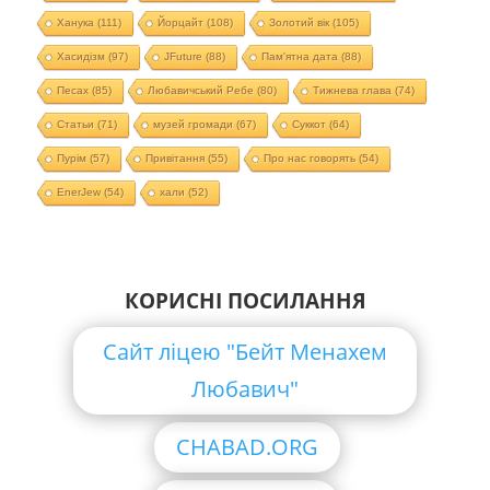
Ханука
(111)
Йорцайт
(108)
Золотий вік
(105)
Хасидізм
(97)
JFuture
(88)
Пам'ятна дата
(88)
Песах
(85)
Любавичський Ребе
(80)
Тижнева глава
(74)
Статьи
(71)
музей громади
(67)
Суккот
(64)
Пурім
(57)
Привітання
(55)
Про нас говорять
(54)
EnerJew
(54)
хали
(52)
КОРИСНІ ПОСИЛАННЯ
Сайт ліцею "Бейт Менахем
Любавич"
CHABAD.ORG