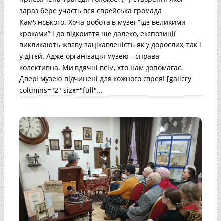
зараз бере участь вся єврейська громада
Кам'янського. Хоча робота в музеї “іде великими
кроками” і до відкриття ще далеко, експозиції
викликають жваву зацікавленість як у дорослих, так і
у дітей. Адже організація музею - справа
колективна. Ми вдячні всім, хто нам допомагає.
Двері музею відчинені для кожного єврея! [gallery
columns="2" size="full"...