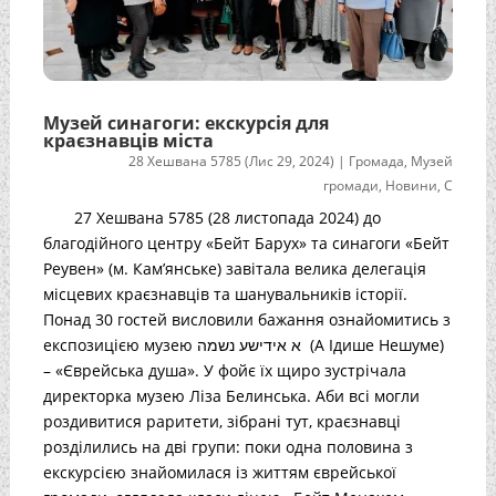
Музей синагоги: екскурсія для
краєзнавців міста
28 Хешвана 5785 (Лис 29, 2024)
|
Громада
,
Музей
громади
,
Новини
,
С
27 Хешвана 5785 (28 листопада 2024) до
благодійного центру «Бейт Барух» та синагоги «Бейт
Реувен» (м. Кам’янське) завітала велика делегація
місцевих краєзнавців та шанувальників історії.
Понад 30 гостей висловили бажання ознайомитись з
експозицією музею א אידישע נשמה (А Ідише Нешуме)
– «Єврейська душа». У фойє їх щиро зустрічала
директорка музею Ліза Белинська. Аби всі могли
роздивитися раритети, зібрані тут, краєзнавці
розділились на дві групи: поки одна половина з
екскурсією знайомилася із життям єврейської