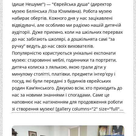
Ідише Нешуме") — "Єврейська душа" (директор
музею Белінська Ліза Юхимівна). Робота музею
набирає обертів. Кожного дня у нас зацікавлені
відвідувачі, але особливо ми радіємо нашій дитячій
аудіторії. Дуже приємно, коли на шкільних перервах
до нас забігають школярі, а дошкільнята самі “за
ручку” ведуть до нас своїх вихователів.
Популярністю користуються унікальні експонати
музею: старовинні меблі, годинники та портрети,
дитяча колиска з лялькою, якою грали діти у
минулому столітті, платівки, предмети інтер'єру і
посуд, які були передані з будинків єврейських
родин Кам'янського. Дякуємо всім, хто приходить до
нас за новими знаннями і спогадами. Саме це
наповнює нас натхненням для продовження роботи
зі створення музею! [gallery columns="2" size="full"...