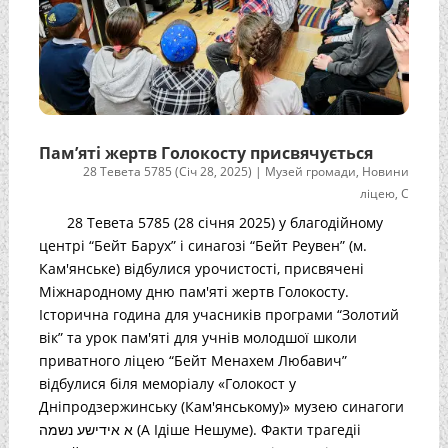
Пам’яті жертв Голокосту присвячується
28 Тевета 5785 (Січ 28, 2025)
|
Музей громади
,
Новини
ліцею
,
С
28 Тевета 5785 (28 січня 2025) у благодійному
центрі “Бейт Барух” і синагозі “Бейт Реувен” (м.
Кам'янське) відбулися урочистості, присвячені
Міжнародному дню пам'яті жертв Голокосту.
Історична година для учасників програми “Золотий
вік” та урок пам'яті для учнів молодшої школи
приватного ліцею “Бейт Менахем Любавич”
відбулися біля меморіалу «Голокост у
Дніпродзержинську (Кам'янському)» музею синагоги
א אידישע נשמה (А Ідіше Нешуме). Факти трагедіі