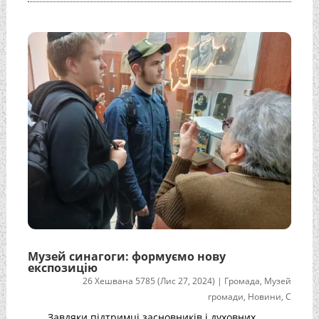
Музей синагоги: формуємо нову
експозицію
26 Хешвана 5785 (Лис 27, 2024)
|
Громада
,
Музей
громади
,
Новини
,
С
Завдяки підтримці засновників і духовних