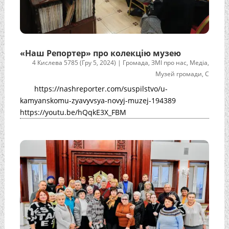
«Наш Репортер» про колекцію музею
4 Кислева 5785 (Гру 5, 2024)
|
Громада
,
ЗМІ про нас
,
Медіа
,
Музей громади
,
С
https://nashreporter.com/suspilstvo/u-
kamyanskomu-zyavyvsya-novyj-muzej-194389
https://youtu.be/hQqkE3X_FBM