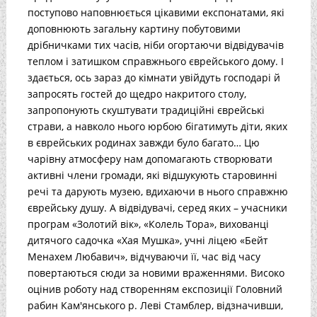
поступово наповнюється цікавими експонатами, які
доповнюють загальну картину побутовими
дрібничками тих часів, ніби огортаючи відвідувачів
теплом і затишком справжнього єврейського дому. І
здається, ось зараз до кімнати увійдуть господарі й
запросять гостей до щедро накритого столу,
запропонують скуштувати традиційні єврейські
страви, а навколо нього юрбою бігатимуть діти, яких
в єврейських родинах завжди було багато… Цю
чарівну атмосферу нам допомагають створювати
активні члени громади, які відшукують старовинні
речі та дарують музею, вдихаючи в нього справжню
єврейську душу. А відвідувачі, серед яких – учасники
програм «Золотий вік», «Колель Тора», вихованці
дитячого садочка «Хая Мушка», учні ліцею «Бейт
Менахем Любавич», відчуваючи її, час від часу
повертаються сюди за новими враженнями. Високо
оцінив роботу над створенням експозиції Головний
рабин Кам'янського р. Леві Стамблер, відзначивши,