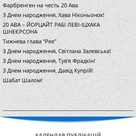
Фарбренген на честь 20 Ава
З Днем народження, Хава Ніконьонок!
20 АВА – ЙОРЦАЙТ РАБІ ЛЕВІ-ІЦХАКА
ШНЕЄРСОНА
Тижнева глава “Рее”
З Днем народження, Світлана Залевська!
З Днем народження, Тув’я Фрадкін!
З Днем народження, Давід Купрій!
Шабат Шалом!
КАЛЕНДАР
ПУБЛІКАЦІЙ