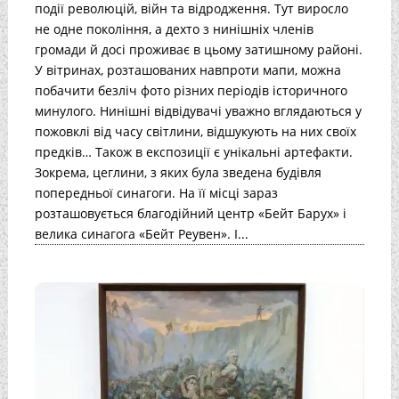
події революцій, війн та відродження. Тут виросло
не одне покоління, а дехто з нинішніх членів
громади й досі проживає в цьому затишному районі.
У вітринах, розташованих навпроти мапи, можна
побачити безліч фото різних періодів історичного
минулого. Нинішні відвідувачі уважно вглядаються у
пожовклі від часу світлини, відшукують на них своїх
предків… Також в експозиції є унікальні артефакти.
Зокрема, цеглини, з яких була зведена будівля
попередньої синагоги. На її місці зараз
розташовується благодійний центр «Бейт Барух» і
велика синагога «Бейт Реувен». І...