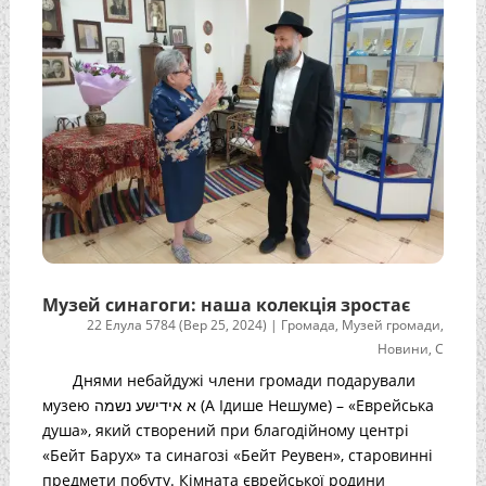
Музей синагоги: наша колекція зростає
22 Елула 5784 (Вер 25, 2024)
|
Громада
,
Музей громади
,
Новини
,
С
Днями небайдужі члени громади подарували
музею א אידישע נשמה (А Ідише Нешуме) – «Еврейська
душа», який створений при благодійному центрі
«Бейт Барух» та синагозі «Бейт Реувен», старовинні
предмети побуту. Кімната єврейської родини