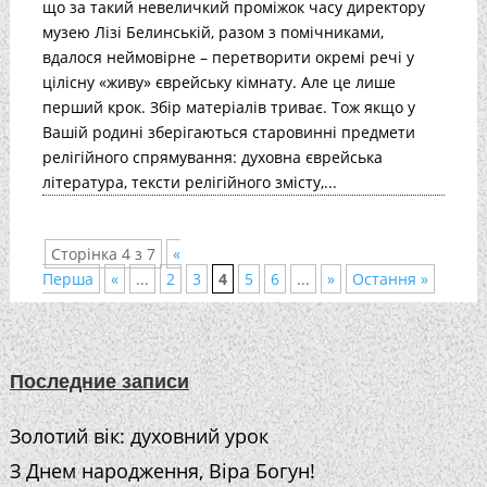
що за такий невеличкий проміжок часу директору
музею Лізі Белинській, разом з помічниками,
вдалося неймовірне – перетворити окремі речі у
цілісну «живу» єврейську кімнату. Але це лише
перший крок. Збір матеріалів триває. Тож якщо у
Вашій родині зберігаються старовинні предмети
релігійного спрямування: духовна єврейська
література, тексти релігійного змісту,...
Сторінка 4 з 7
«
Перша
«
...
2
3
4
5
6
...
»
Остання »
Последние записи
Золотий вік: духовний урок
З Днем народження, Віра Богун!