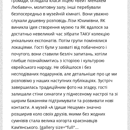
громади, оглядала класи ліцею «Бейт Менахем
Любавич», молитовну залу, інші перебували
безпосередньо в музейній кімнаті. Вони уважно
слухали душевну розповідь Лізи Юхимівни, ЯК
виникла ідея створення музею та ЯК вдалося за
достатньо невеликий час зібрати ТАКУ колекцію
унікальних експонатів. Потім групи помінялися
локаціями. Гості були у захваті від побаченого і
почутого, вони ставили безліч запитань, хотіли
глибше познайомитись з історією і культурою
єврейського народу. Не обійшлося і без
несподіваних подарунків, але детальніше про це ми
розповімо у наших наступних публікаціях. Зустріч
завершилась традиційним фото на згадку, гості
залишали стіни синагоги у піднесеному настрої та зі
щирим бажанням підтримувати та розвивати нові
контакти. А музей «А Ідише Нешуме» значно
розширив коло своїх друзів, якими без жодних
сумнівів стала велика когорта краєзнавців
Кам‘янського. [gallery size="full"...