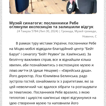
Музей синагоги: посланники Ребе
оглянули експозицію та залишили відгук
24 Тамуза 5784 (Лип 30, 2024)
|
Громада
,
Музей громади
,
Новини
,
С
В рамках туру містами України, посланники Ребе
на Міцво-мобілі відвідали благодійний центр “Бейт
Барух” і синагогу “Бейт Реувен” (м. Кам’янське). За
безліччу важливих справ, все ж віднайшли кілька
хвилин, аби познайомитись з експозицією музею א
אידישע נשמה (А Ідише Нешуме) – «Еврейська душа».
Його директор, Ліза Юхимівна Белинська, радо
зустріла гостей, ознайомила їх з раритетами, які за
цей невеличкий час вдалося зібрати та розташувати
за тематикою. Посланників Ребе вразило, з якою
теплотою і щирістю кам'янські євреї відгукнулися на
ідею створення музею та наповнили його