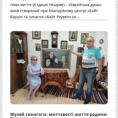
אידישע נשמה (А Ідише Нешуме) – «Еврейська душа»,
який створений при благодійному центрі «Бейт
Барух» та синагозі «Бейт Реувен» (м....
Музей синагоги: миттєвості життя родини