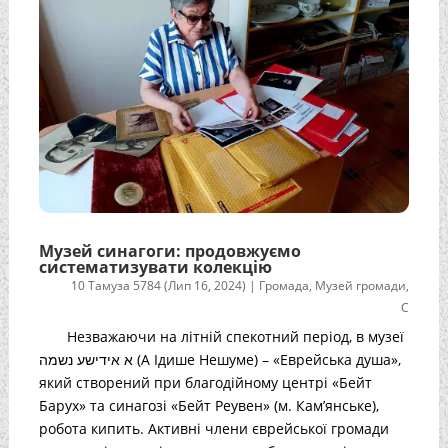
Музей синагоги: продовжуємо
систематизувати колекцію
10 Тамуза 5784 (Лип 16, 2024)
|
Громада
,
Музей громади
,
С
Незважаючи на літній спекотний період, в музеї
א אידישע נשמה (А Ідише Нешуме) – «Еврейська душа»,
який створений при благодійному центрі «Бейт
Барух» та синагозі «Бейт Реувен» (м. Кам’янське),
робота кипить. Активні члени єврейської громади