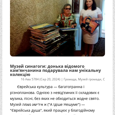
Музей синагоги: донька відомого
кам’янчанина подарувала нам унікальну
колекцію
16 Ава 5784 (Сер 20, 2024)
|
Громада
,
Музей громади
,
С
Єврейська культура — багатогранна і
різнопланова. Однією з невід'ємних її складових є
музика, пісні, без яких не обходиться жодне свято.
Музей א אידישע נשמה ("А Ідіше Нешуме") —
"Єврейська душа", який працює у благодійному