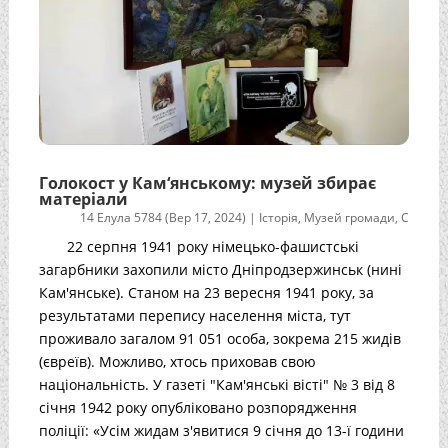
Голокост у Кам‘янському: музей збирає
матеріали
14 Елула 5784 (Вер 17, 2024)
|
Історія
,
Музей громади
,
С
22 серпня 1941 року німецько-фашистські
загарбники захопили місто Дніпродзержинськ (нині
Кам'янське). Станом на 23 вересня 1941 року, за
результатами перепису населення міста, тут
проживало загалом 91 051 особа, зокрема 215 жидів
(євреїв). Можливо, хтось приховав свою
національність. У газеті "Кам'янські вісті" № 3 від 8
січня 1942 року опубліковано розпорядження
поліції: «Усім жидам з'явитися 9 січня до 13-ї години