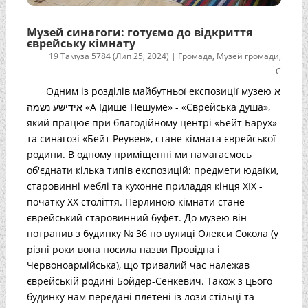
Музей синагоги: готуємо до відкриття
єврейську кімнату
19 Тамуза 5784 (Лип 25, 2024)
|
Громада
,
Музей громади
,
С
Одним із розділів майбутньої експозиції музею א
אידישע נשמה «А Ідише Нешуме» - «Єврейська душа»,
який працює при благодійному центрі «Бейт Барух»
та синагозі «Бейт Реувен», стане кімната єврейської
родини. В одному приміщенні ми намагаємось
об'єднати кілька типів експозицій: предмети юдаїки,
старовинні меблі та кухонне приладдя кінця XIX -
початку XX століття. Перлиною кімнати стане
єврейський старовинний буфет. До музею він
потрапив з будинку № 36 по вулиці Олекси Сокола (у
різні роки вона носила назви Провідна і
Червоноармійська), що тривалий час належав
єврейській родині Бойдер-Сенкевич. Також з цього
будинку нам передані плетені із лози стільці та