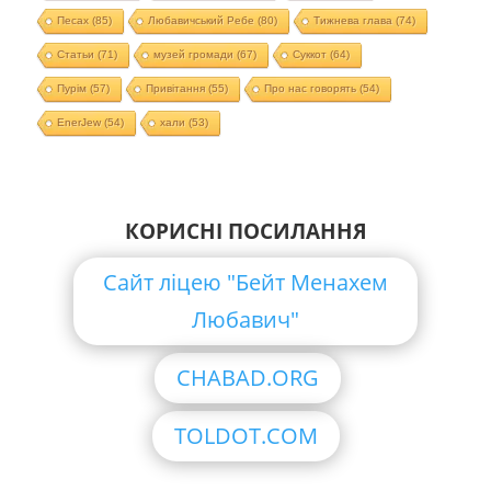
Песах
(85)
Любавичський Ребе
(80)
Тижнева глава
(74)
Статьи
(71)
музей громади
(67)
Суккот
(64)
Пурім
(57)
Привітання
(55)
Про нас говорять
(54)
EnerJew
(54)
хали
(53)
КОРИСНІ ПОСИЛАННЯ
Сайт ліцею "Бейт Менахем
Любавич"
CHABAD.ORG
TOLDOT.COM