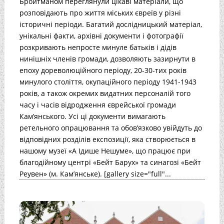
Бройтманом переглянули цікаві матеріали, що
розповідають про життя міських євреїв у різні
історичні періоди. Багатий дослідницький матеріал,
унікальні факти, архівні документи і фотографії
розкривають непросте минуле батьків і дідів
нинішніх членів громади, дозволяють зазирнути в
епоху дореволюційного періоду, 20-30-тих років
минулого століття, окупаційного періоду 1941-1943
років, а також окремих видатних персоналій того
часу і часів відродження єврейської громади
Кам’янського. Усі ці документи вимагають
ретельного опрацювання та обов’язково увійдуть до
відповідних розділів експозиції, яка створюється в
нашому музеї «А Ідише Нешуме», що працює при
благодійному центрі «Бейт Барух» та синагозі «Бейт
Реувен» (м. Кам’янське). [gallery size="full"...