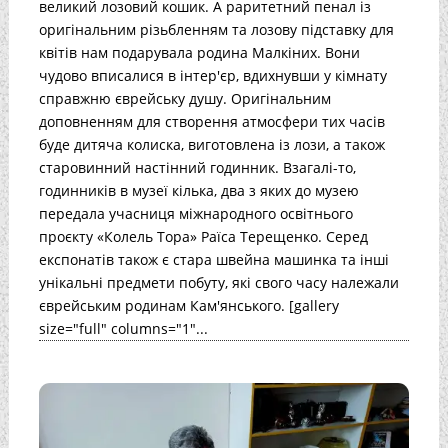
великий лозовий кошик. А раритетний пенал із
оригінальним різьбленням та лозову підставку для
квітів нам подарувала родина Малкіних. Вони
чудово вписалися в інтер'єр, вдихнувши у кімнату
справжню єврейську душу. Оригінальним
доповненням для створення атмосфери тих часів
буде дитяча колиска, виготовлена із лози, а також
старовинний настінний годинник. Взагалі-то,
годинників в музеї кілька, два з яких до музею
передала учасниця міжнародного освітнього
проєкту «Колель Тора» Раїса Терещенко. Серед
експонатів також є стара швейна машинка та інші
унікальні предмети побуту, які свого часу належали
єврейським родинам Кам'янського. [gallery
size="full" columns="1"...