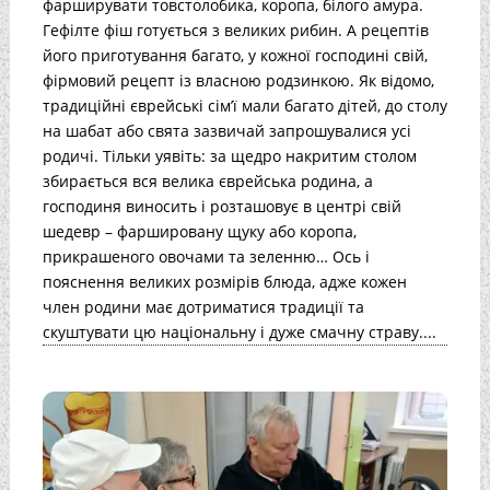
фарширувати товстолобика, коропа, білого амура.
Гефілте фіш готується з великих рибин. А рецептів
його приготування багато, у кожної господині свій,
фірмовий рецепт із власною родзинкою. Як відомо,
традиційні єврейські сім’ї мали багато дітей, до столу
на шабат або свята зазвичай запрошувалися усі
родичі. Тільки уявіть: за щедро накритим столом
збирається вся велика єврейська родина, а
господиня виносить і розташовує в центрі свій
шедевр – фаршировану щуку або коропа,
прикрашеного овочами та зеленню… Ось і
пояснення великих розмірів блюда, адже кожен
член родини має дотриматися традиції та
скуштувати цю національну і дуже смачну страву....