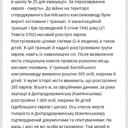
в школу № 25 для евакуації». За переховування
євреїв - смерть». До війни на території
споруджуваного Баглійського коксохімзаводу були
вириті котловани і траншеї. У каналізаційній
траншеї і був проведений 9 січня 1942 року (21
Тевета 5702) масовий розстріл євреїв.
Розстрілювали цілими сім'ями (2-4 людини), а також
дітей. В цій траншеї й надалі розстрілювали групи
євреїв, навіть із навколишніх сіл. Після визволення
міста спеціальна комісія провела розкопки місць
масових поховань. У траншеї Баглійського
коксохімзаводу виявлено рештки 305 осіб, зокрема й
дітей. У музеї історії міста вважають, що розстріляно
285 євреїв. Всього ж, за офіційними даними, за роки
окупації в Дніпродзержинську (Кам'янському)
розстріляно 1 069 осіб, зокрема 96 дітей
(здебільшого євреїв і циган). Ось список жертв
голокосту в Дніпродзержинську (Кам'янському),
підтверджений документами та опитуваннями: На
жаль, і досі не всі особи встановлені. Тож музей א