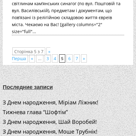
світлинам кам’янських синагог (по вул. Поштовій та
вул. Василівській), предметам і документам, що
пов’язані із релігійною складовою життя євреїв
міста. Чекаємо на Вас! [gallery columns="2"
size="full"...
Сторінка 5 з 7
«
Перша
«
...
3
4
5
6
7
»
Последние записи
З Днем народження, Міріам Ліжник!
Тижнева глава “Шофтім”
З Днем народження, Шай Воробей!
З Днем народження, Моше Трубнік!