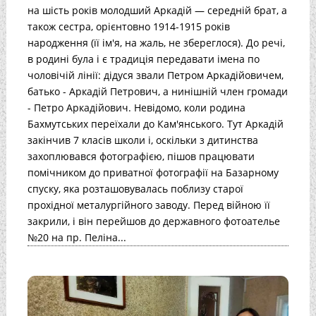
на шість років молодший Аркадій — середній брат, а
також сестра, орієнтовно 1914-1915 років
народження (її ім'я, на жаль, не збереглося). До речі,
в родині була і є традиція передавати імена по
чоловічій лінії: дідуся звали Петром Аркадійовичем,
батько - Аркадій Петрович, а нинішній член громади
- Петро Аркадійович. Невідомо, коли родина
Бахмутських переїхали до Кам'янського. Тут Аркадій
закінчив 7 класів школи і, оскільки з дитинства
захоплювався фотографією, пішов працювати
помічником до приватної фотографії на Базарному
спуску, яка розташовувалась поблизу старої
прохідної металургійного заводу. Перед війною її
закрили, і він перейшов до державного фотоателье
№20 на пр. Пеліна...