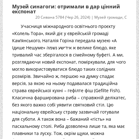
Музей синагоги: отримали в дар цінний
експонат
20 Сивана 5784 (Чер 26, 2024)
|
Музей громади
,
С
Учасниця міжнародного освітнього проєкту
«Колель Тора», який діє у єврейській громаді
Кам’янського, Наталія Горіна передала музею «А
Ідише Нешуме» א אידישע נשמה велике блюдо, яке
тривалий час зберігалося в сімейному буфеті. А ми,
розглядаючи новий експонат, поміркували, для чого
могло використовуватися блюдо таких солідних
розмірів. Звичайно ж, першою на думку спадає
версія, за якою на ньому подавалася традиційна
страва єврейської кухні – гефілте фіш (Gefilte Fish).
Класична фарширована риба – справжній делікатес,
без якого важко собі уявити святковий стіл. Цю
національну єврейську страву зазвичай готували
для суботи. А також вона – бажаний «гість» на
пасхальному столі. Риба дозволена лише та, яка має
плавники та луску. Тож, окрім щуки, можна