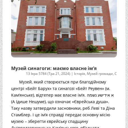
Музей синагоги: маємо власне ім’я
13 Іяра 5784 (Тра 21, 2024)
|
Історія
,
Музей громади
,
С
Музей, який створюється при благодійному
центрі «Бейт Барух» та синагозі «Бейт Реувен» (м.
Кам’янське), відтепер має власне ім’я. א אידישע נשמה
(А Ідише Нешуме), що означає «Єврейська душа».
Таку назву затвердили засновники, реб Леві та Діна
Стамблер. І це ім’я справді передає основну місію
музею – зберегти єврейську спадщину
Дніпродзержинська-Кам'янського, об’єднати