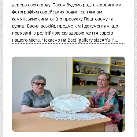
дерева свого роду. Також будемо раді старовинним
фотографіям єврейських родин, світлинам
кам’янських синагог (по провулку Поштовому та
вулиці Василівській), предметам і документам, що
пов’язані із релігійною складовою життя євреїв
нашого міста. Чекаємо на Вас! [gallery size="full"...