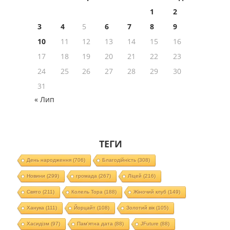
1
2
3
4
5
6
7
8
9
10
11
12
13
14
15
16
17
18
19
20
21
22
23
24
25
26
27
28
29
30
31
« Лип
ТЕГИ
День народження
(706)
Благодійність
(308)
Новини
(299)
громада
(267)
Ліцей
(216)
Свято
(211)
Колель Тора
(188)
Жіночий клуб
(149)
Ханука
(111)
Йорцайт
(108)
Золотий вік
(105)
Хасидізм
(97)
Пам'ятна дата
(88)
JFuture
(88)