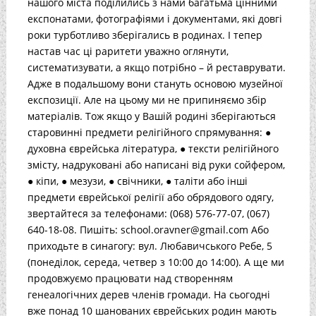
нашого міста поділились з нами багатьма цінними
експонатами, фотографіями і документами, які довгі
роки турботливо зберігались в родинах. І тепер
настав час ці раритети уважно оглянути,
систематизувати, а якщо потрібно – й реставрувати.
Адже в подальшому вони стануть основою музейної
експозиції. Але на цьому ми не припиняємо збір
матеріалів. Тож якщо у Вашій родині зберігаються
старовинні предмети релігійного спрямування: ●
духовна єврейська література, ● тексти релігійного
змісту, надруковані або написані від руки сойфером,
● кіпи, ● мезузи, ● свічники, ● таліти або інші
предмети єврейської релігії або обрядового одягу,
звертайтеся за телефонами: (068) 576-77-07, (067)
640-18-08. Пишіть: school.oravner@gmail.com Або
приходьте в синагогу: вул. Любавичського Ребе, 5
(понеділок, середа, четвер з 10:00 до 14:00). А ще ми
продовжуємо працювати над створенням
генеалогічних дерев членів громади. На сьогодні
вже понад 10 шанованих єврейських родин мають