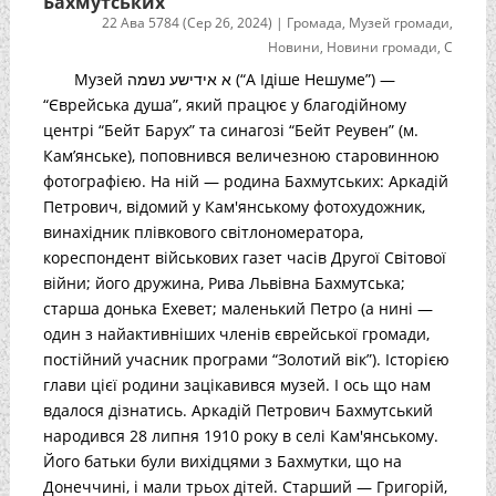
Бахмутських
22 Ава 5784 (Сер 26, 2024)
|
Громада
,
Музей громади
,
Новини
,
Новини громади
,
С
Музей א אידישע נשמה (“А Ідіше Нешуме”) —
“Єврейська душа”, який працює у благодійному
центрі “Бейт Барух” та синагозі “Бейт Реувен” (м.
Кам’янське), поповнився величезною старовинною
фотографією. На ній — родина Бахмутських: Аркадій
Петрович, відомий у Кам'янському фотохудожник,
винахідник плівкового світлономератора,
кореспондент військових газет часів Другої Світової
війни; його дружина, Рива Львівна Бахмутська;
старша донька Ехевет; маленький Петро (а нині —
один з найактивніших членів єврейської громади,
постійний учасник програми “Золотий вік”). Історією
глави цієї родини зацікавився музей. І ось що нам
вдалося дізнатись. Аркадій Петрович Бахмутський
народився 28 липня 1910 року в селі Кам'янському.
Його батьки були вихідцями з Бахмутки, що на
Донеччині, і мали трьох дітей. Старший — Григорій,