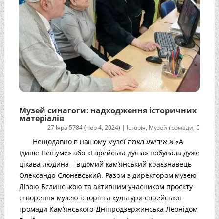
Музей синагоги: надходження історичних
матеріалів
27 Іяра 5784 (Чер 4, 2024)
|
Історія
,
Музей громади
,
С
Нещодавно в нашому музеї א אידישע נשמה «А
Ідише Нешуме» або «Еврейська душа» побувала дуже
цікава людина – відомий кам’янський краєзнавець
Олександр Слонєвський. Разом з директором музею
Лізою Бєлинською та активним учасником проєкту
створення музею історії та культури єврейської
громади Кам’янського-Дніпродзержинська Леонідом