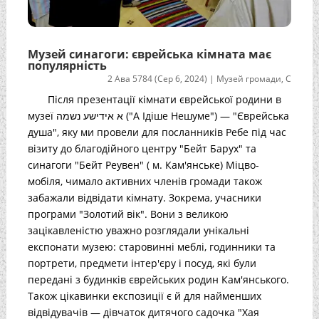
Музей синагоги: єврейська кімната має
популярність
2 Ава 5784 (Сер 6, 2024)
|
Музей громади
,
С
Після презентації кімнати єврейської родини в
музеї א אידישע נשמה ("А Ідіше Нешуме") — "Єврейська
душа", яку ми провели для посланників Ребе під час
візиту до благодійного центру "Бейт Барух" та
синагоги "Бейт Реувен" ( м. Кам'янське) Міцво-
мобіля, чимало активних членів громади також
забажали відвідати кімнату. Зокрема, учасники
програми "Золотий вік". Вони з великою
зацікавленістю уважно розглядали унікальні
експонати музею: старовинні меблі, годинники та
портрети, предмети інтер'єру і посуд, які були
передані з будинків єврейських родин Кам'янського.
Також цікавинки експозиції є й для найменших
відвідувачів — дівчаток дитячого садочка "Хая