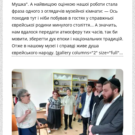
Мушка". А найвищою оцінкою нашої роботи стала
фраза одного з оглядачів музейної кімнати: — Ось
походив тут і ніби побував в гостях у справжньої
єврейської родини минулого століття... А значить,
нам вдалося передати атмосферу тих часів, так би
мовити, зберегти дух епохи і національних традицій.
Отже в нашому музеї і справді живе душа
єврейського народу. [gallery columns="2" size="full"...