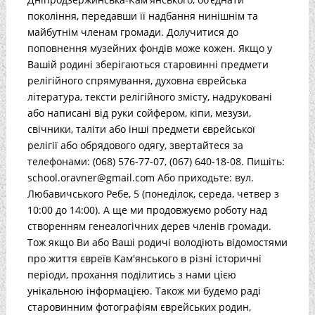
покоління, передавши її надбання нинішнім та
майбутнім членам громади. Долучитися до
поповнення музейних фондів може кожен. Якщо у
Вашій родині зберігаються старовинні предмети
релігійного спрямування, духовна єврейська
література, тексти релігійного змісту, надруковані
або написані від руки сойфером, кіпи, мезузи,
свічники, таліти або інші предмети єврейської
релігії або обрядового одягу, звертайтеся за
телефонами: (068) 576-77-07, (067) 640-18-08. Пишіть:
school.oravner@gmail.com Або приходьте: вул.
Любавичського Ребе, 5 (понеділок, середа, четвер з
10:00 до 14:00). А ще ми продовжуємо роботу над
створенням генеалогічних дерев членів громади.
Тож якщо Ви або Ваші родичі володіють відомостями
про життя євреїв Кам'янського в різні історичні
періоди, прохання поділитись з нами цією
унікальною інформацією. Також ми будемо раді
старовинним фотографіям єврейських родин,