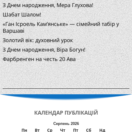
З Днем народження, Мера Глухова!
Шабат Шалом!
«Ган Ісроель Кам’янське» — сімейний табір у
Варшаві
Золотий вік: духовний урок
З Днем народження, Віра Богун!
Фарбренген на честь 20 Ава
КАЛЕНДАР
ПУБЛІКАЦІЙ
Серпень 2026
Пн
Вт
Ср
Чт
Пт
Сб
Нд