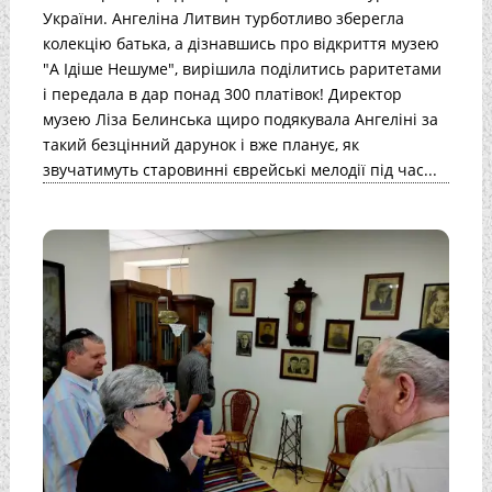
України. Ангеліна Литвин турботливо зберегла
колекцію батька, а дізнавшись про відкриття музею
"А Ідіше Нешуме", вирішила поділитись раритетами
і передала в дар понад 300 платівок! Директор
музею Ліза Белинська щиро подякувала Ангеліні за
такий безцінний дарунок і вже планує, як
звучатимуть старовинні єврейські мелодії під час...