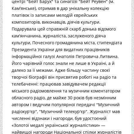
центрі "Бейт Барух" та синагозі "Бейт Реувен" (м.
Кам'янське), отримав в дар унікальну колекцію
платівок із записами мелодій єврейських
композиторів, виконавців, діячів культури.
Подарувала цей справжній скарб донька відомого
кам'янчанина, журналіста, заслуженого діяча
культури, Почесного громадянина міста, стипендіата
Президента України для видатних працівників
інформаційної галузі Анатолія Петровича Литвина.
Його чарівний голос знали не лише в Україні, а й
далеко за її межами. Адже більшу частину своєї
творчої біографії він присвятив роботі на радіо та
телебаченні: працював завідувачем редакції
міського радіомовлення та музичним коментатором
обласного радіо, де майже 30 років був незмінним
автором і ведучим популярної передачі "Музичний
радіокур'єр", "Музичний телекур'єр". Журналіст мав
численні відзнаки і нагороди, був удостоєний
«Золотої медалі української журналістики» —
найвищої нагороди Національної спілки журналістів