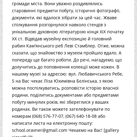
громади міста. Вони уважно роздивлялись
старовинні предмети побуту, історичні фотографії,
документи, які вдалося зібрати за цей час. Жваве
спілкування розгорнулося навколо стендів з
унікальною духовною літературою кінця XiX початку
XX ст. Відвідав музейну експозицію й головний
рабин Кам'янського реб Леві Стамблер. Отже, можна
сказати, що знайомство з музеєм пройшло вдало. А
попереду ще багато роботи. До речі, нагадуємо, що
долучитись до поповнення колекції може кожен. В
нашому музеї за адресою: вул. Любавичського Ребе,
5 на Вас чекає Ліза Юхимівна Бєлінська, з якою
можна поспілкуватись, розповісти історію власної
родини, поділитись документами або предметами
побуту минулих років, які збереглися у ваших
родинах. Ви також можете зателефонувати по
номерам (068) 576-77-07, (067) 640-18-08 або
написати листа на електронну пошту:
school.oravner@gmail.com Чекаємо на Вас! [gallery