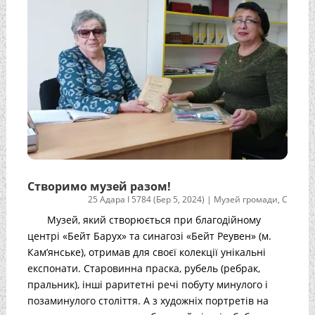
Створимо музей разом!
25 Адара I 5784 (Бер 5, 2024)
|
Музей громади
,
С
Музей, який створюється при благодійному
центрі «Бейт Барух» та синагозі «Бейт Реувен» (м.
Кам’янське), отримав для своєї колекції унікальні
експонати. Старовинна праска, рубель (ребрак,
пральник), інші раритетні речі побуту минулого і
позаминулого століття. А з художніх портретів на