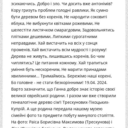
зсихаючись. Добро і зло. Чи досить вже антонімів?
Кору гризуть проблем голодні равлики, Як сумно
бути деревом без коренів, Не народити соковиті
яблука, Не вибухнути квітками рожевими, Не
шелестіти листячком смарагдовим, Задовольнятись
плітками дешевими, Липкими сурогатними
неправдами. Хай вистачить на всіх у сонця
променів, Хай вистачить всім мудрості і розуму!
Дерева не живуть, лишившись коренів, Бо чим
чиплятись? Це питання кожному. Хай трапиться
уміння буть нескореним, Не марити принадами
хвилинними... Тримаймось. Бережімо наші корені,
Бо головне - не стати безкорінними! 19.04. 2024.
Варто зазначити, що Ганна добре знає історію своєї
великої єврейської родини. І разом ми вже створили
генеалогічне дерево сім'ї Трескунових-Тікоцьких-
Купрій. А ще родина передала нашому музею
сімейні фото та предмети побуту минулого століття.
На фото: Раїса Борисівна Максимова (Трескунова) і