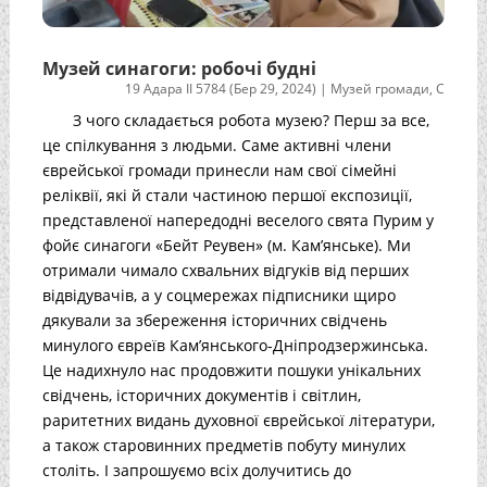
Музей синагоги: робочі будні
19 Адара II 5784 (Бер 29, 2024)
|
Музей громади
,
С
З чого складається робота музею? Перш за все,
це спілкування з людьми. Саме активні члени
єврейської громади принесли нам свої сімейні
реліквії, які й стали частиною першої експозиції,
представленої напередодні веселого свята Пурим у
фойє синагоги «Бейт Реувен» (м. Кам’янське). Ми
отримали чимало схвальних відгуків від перших
відвідувачів, а у соцмережах підписники щиро
дякували за збереження історичних свідчень
минулого євреїв Кам’янського-Дніпродзержинська.
Це надихнуло нас продовжити пошуки унікальних
свідчень, історичних документів і світлин,
раритетних видань духовної єврейської літератури,
а також старовинних предметів побуту минулих
століть. І запрошуємо всіх долучитись до