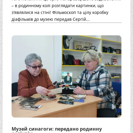
– в родинному колі розглядати картинки, що
з’являлися на стіні! Фільмоскоп та цілу коробку
діафільмів до музею передав Сергій...
Музей синагоги: передано родинну