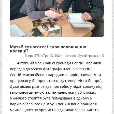
Музей синагоги: і знов поповнення
колекції
5 Іяра 5784 (Тра 13, 2024)
|
Історія
,
Музей громади
,
С
Активний член нашої громади Сергій Гаврилов
передав до музею фотографії членів своєї сім'ї.
Сергій Миколайович народився, виріс, навчався та
працював у Дніпропетровську (тепер місто Дніпро).
Дуже цікаво розповідає про себе: у підлітковому віці
захопився дитячою залізницею, яка у 50-х роках
минулого століття була побудована в одному з
парків обласного центру. І понині вона працює й
майже щовесни урочисто відкриває сезон. Багато