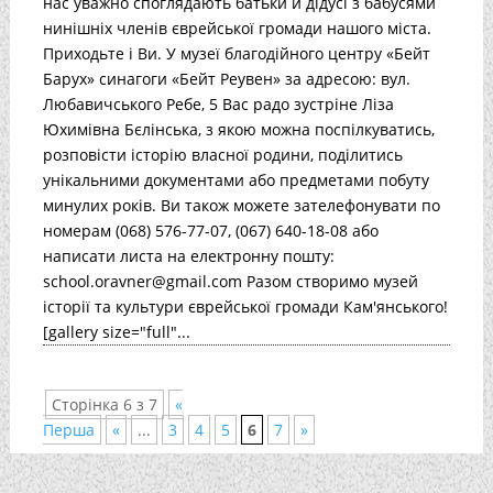
нас уважно споглядають батьки й дідусі з бабусями
нинішніх членів єврейської громади нашого міста.
Приходьте і Ви. У музеї благодійного центру «Бейт
Барух» синагоги «Бейт Реувен» за адресою: вул.
Любавичського Ребе, 5 Вас радо зустріне Ліза
Юхимівна Бєлінська, з якою можна поспілкуватись,
розповісти історію власної родини, поділитись
унікальними документами або предметами побуту
минулих років. Ви також можете зателефонувати по
номерам (068) 576-77-07, (067) 640-18-08 або
написати листа на електронну пошту:
school.oravner@gmail.com Разом створимо музей
історії та культури єврейської громади Кам'янського!
[gallery size="full"...
Сторінка 6 з 7
«
Перша
«
...
3
4
5
6
7
»