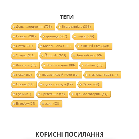
ТЕГИ
День народження
(708)
Благодійність
(308)
Новини
(299)
громада
(267)
Ліцей
(216)
Свято
(211)
Колель Тора
(188)
Жіночий клуб
(149)
Ханука
(111)
Йорцайт
(108)
Золотий вік
(105)
Хасидізм
(97)
Пам'ятна дата
(88)
JFuture
(88)
Песах
(85)
Любавичський Ребе
(80)
Тижнева глава
(74)
Статьи
(71)
музей громади
(67)
Суккот
(64)
Пурім
(57)
Привітання
(55)
Про нас говорять
(54)
EnerJew
(54)
хали
(53)
КОРИСНІ ПОСИЛАННЯ