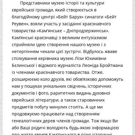
Представники музею історії та культури
єврейської громади, який створюється в
благодійному центрі «Бейт Барух» синагоги «Бейт
Реувен», взяли участь у засіданні краєзнавчого
товариства «Кам'янське – Дніпродзержинськ».
Кам’янські краєзнавці з великим ентузіазмом
сприйняли ідею створення нашого музею і з
нетерпінням чекали цієї зустрічі. Відбулось жваве
спілкування керівника музею Лізи Юхимівни
Бєлинської і відомого журналіста Леоніда Бройтмана
із членами краєзнавчого товариства. Отже,
розширюємо коло друзів, які обов’язково допоможуть
нам у пошуках унікальних свідчень, історичних
документів і фото, раритетних видань духовної
єврейської літератури, а також старовинних
предметів побуту минулих століть. А ще ми
продовжуємо працювати над створенням
генеалогічних дерев членів громади. Тож якщо Ви
або Ваші родичі володіють будь-якою інформацією
про життя євреїв Кам'янського в різні історичні