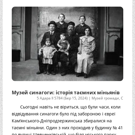
Музей синагоги: історія таємних міньянів
5 Адара II 5784 (Бер 15, 2024)
|
Музей громади
,
С
Сьогодні навіть не віриться, що були часи, коли
відвідування синагоги було під забороною і євреї
Кам’янського-Дніпродзержинська збиралися на
таємні міньяни. Один з них проходив у будинку № 41
по вулиці Шевченківській, що біля міського парку