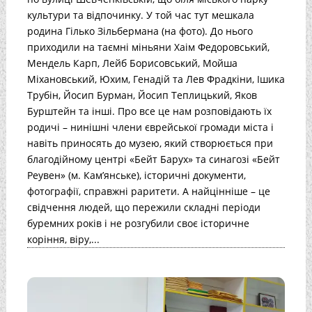
культури та відпочинку. У той час тут мешкала
родина Гілько Зільбермана (на фото). До нього
приходили на таємні міньяни Хаім Федоровський,
Мендель Карп, Лейб Борисовський, Мойша
Міхановський, Юхим, Генадій та Лев Фрадкіни, Ішика
Трубін, Йосип Бурман, Йосип Теплицький, Яков
Бурштейн та інші. Про все це нам розповідають їх
родичі – нинішні члени єврейської громади міста і
навіть приносять до музею, який створюється при
благодійному центрі «Бейт Барух» та синагозі «Бейт
Реувен» (м. Кам’янське), історичні документи,
фотографії, справжні раритети. А найцінніше – це
свідчення людей, що пережили складні періоди
буремних років і не розгубили своє історичне
коріння, віру,...