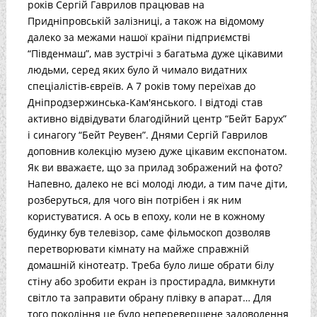
років Сергій Гаврилов працював на
Придніпровській залізниці, а також на відомому
далеко за межами нашої країни підприємстві
“Південмаш”, мав зустрічі з багатьма дуже цікавими
людьми, серед яких було й чимало видатних
спеціалістів-євреїв. А 7 років тому переїхав до
Дніпродзержинська-Кам'янського. І відтоді став
активно відвідувати благодійний центр “Бейт Барух”
і синагогу “Бейт Реувен”. Днями Сергій Гаврилов
доповнив колекцію музею дуже цікавим експонатом.
Як ви вважаєте, що за прилад зображений на фото?
Напевно, далеко не всі молоді люди, а тим паче діти,
розберуться, для чого він потрібен і як ним
користуватися. А ось в епоху, коли не в кожному
будинку був телевізор, саме фільмоскоп дозволяв
перетворювати кімнату на майже справжній
домашній кінотеатр. Треба було лише обрати білу
стіну або зробити екран із простирадла, вимкнути
світло та заправити обрану плівку в апарат… Для
того покоління це було неперевершене задоволення