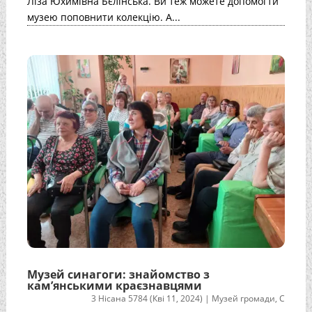
Ліза Юхимівна Бєлінська. Ви теж можете допомогти
музею поповнити колекцію. А...
Музей синагоги: знайомство з
кам’янськими краєзнавцями
3 Нісана 5784 (Кві 11, 2024)
|
Музей громади
,
С