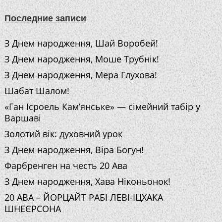
Последние записи
З Днем народження, Шай Воробей!
З Днем народження, Моше Трубнік!
З Днем народження, Мера Глухова!
Шабат Шалом!
«Ган Ісроель Кам’янське» — сімейний табір у
Варшаві
Золотий вік: духовний урок
З Днем народження, Віра Богун!
Фарбренген на честь 20 Ава
З Днем народження, Хава Ніконьонок!
20 АВА – ЙОРЦАЙТ РАБІ ЛЕВІ-ІЦХАКА
ШНЕЄРСОНА