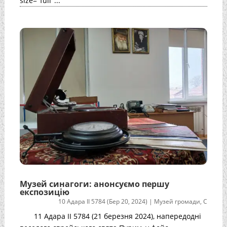
size="full"...
Музей синагоги: анонсуємо першу
експозицію
10 Адара II 5784 (Бер 20, 2024)
|
Музей громади
,
С
11 Адара II 5784 (21 березня 2024), напередодні