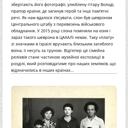
зберігають його фотографії, улюблену гітару Володі,
прапор країни, де загинув герой та інші пам'ятні
речі. Як нам вдалося з’ясувати, слон був шевроном
Центрального штабу з перевезень військового
обладнання. У 2015 році слона поміняли на коня і
зараз такого шеврона в ЦАХАЛі немає. Таку «плату»
зі значками в Ізраїлі вручають близьким загиблого
воїна, її несуть за труною. Відтепер ця сімейна
реліквія стане частиною музейної експозиції в
розділі, який розповідатиме про наших земляків, що
відзначились в інших країнах...