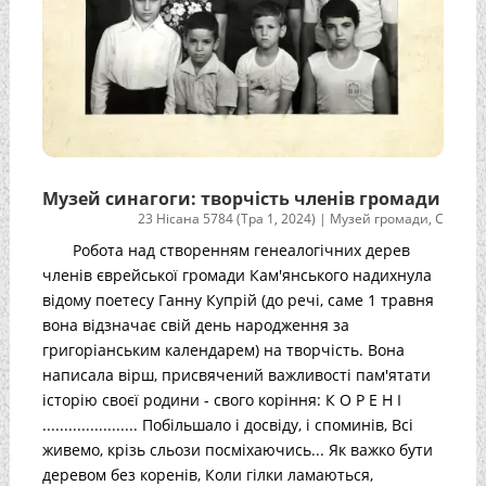
Музей синагоги: творчість членів громади
23 Нісана 5784 (Тра 1, 2024)
|
Музей громади
,
С
Робота над створенням генеалогічних дерев
членів єврейської громади Кам'янського надихнула
відому поетесу Ганну Купрій (до речі, саме 1 травня
вона відзначає свій день народження за
григоріанським календарем) на творчість. Вона
написала вірш, присвячений важливості пам'ятати
історію своєї родини - свого коріння: К О Р Е Н І
...................... Побільшало і досвіду, і споминів, Всі
живемо, крізь сльози посміхаючись... Як важко бути
деревом без коренів, Коли гілки ламаються,