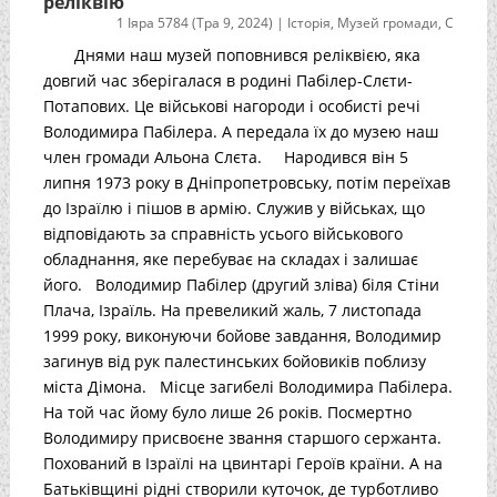
реліквію
1 Іяра 5784 (Тра 9, 2024)
|
Історія
,
Музей громади
,
С
Днями наш музей поповнився реліквією, яка
довгий час зберігалася в родині Пабілер-Слєти-
Потапових. Це військові нагороди і особисті речі
Володимира Пабілера. А передала їх до музею наш
член громади Альона Слєта. Народився він 5
липня 1973 року в Дніпропетровську, потім переїхав
до Ізраїлю і пішов в армію. Служив у військах, що
відповідають за справність усього військового
обладнання, яке перебуває на складах і залишає
його. Володимир Пабілер (другий зліва) біля Стіни
Плача, Ізраїль. На превеликий жаль, 7 листопада
1999 року, виконуючи бойове завдання, Володимир
загинув від рук палестинських бойовиків поблизу
міста Дімона. Місце загибелі Володимира Пабілера.
На той час йому було лише 26 років. Посмертно
Володимиру присвоєне звання старшого сержанта.
Похований в Ізраїлі на цвинтарі Героїв країни. А на
Батьківщині рідні створили куточок, де турботливо