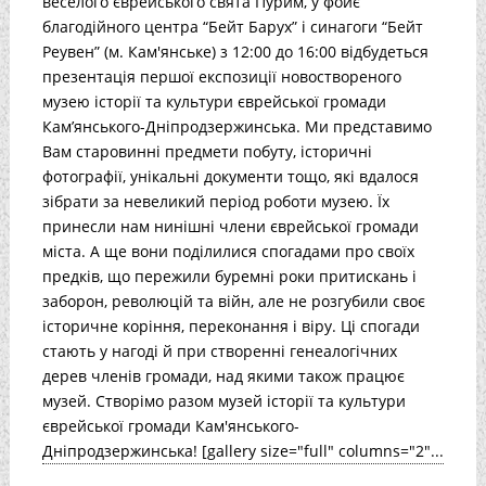
веселого єврейського свята Пурим, у фойє
благодійного центра “Бейт Барух” і синагоги “Бейт
Реувен” (м. Кам'янське) з 12:00 до 16:00 відбудеться
презентація першої експозиції новоствореного
музею історії та культури єврейської громади
Кам’янського-Дніпродзержинська. Ми представимо
Вам старовинні предмети побуту, історичні
фотографії, унікальні документи тощо, які вдалося
зібрати за невеликий період роботи музею. Їх
принесли нам нинішні члени єврейської громади
міста. А ще вони поділилися спогадами про своїх
предків, що пережили буремні роки притискань і
заборон, революцій та війн, але не розгубили своє
історичне коріння, переконання і віру. Ці спогади
стають у нагоді й при створенні генеалогічних
дерев членів громади, над якими також працює
музей. Створімо разом музей історії та культури
єврейської громади Кам'янського-
Дніпродзержинська! [gallery size="full" columns="2"...