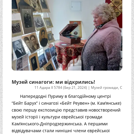
Музей синагоги: ми відкрились!
11 Адара II 5784 (Бер 21, 2024)
|
Музей громади
,
С
Напередодні Пуриму в благодійному центрі
“Бейт Барух” і синагозі «Бейт Реувен» (м. Кам’янське)
свою першу експозицію представив новостворений
музей історії і культури єврейської громади
Кам’янського-Дніпродзержинська. А першими
відвідувачами стали нинішні члени єврейської