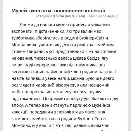
Музей синагоги: поповнення колекції
29 Адара II 5784 (Кві 8, 2024)
|
Музей громади
,
С
Днями до нашого музею принесли унікальні
експонати: підстаканники, які тривалий час
турботливо зберігались в родині Бузінер-Світіч.
Можна лише уявити, як десятки років за сімейним
столом збирались усі представники сім’ї на спільне
чаювання, тихесенько велась цікава бесіда, яку
лише іноді переривав звук підстаканника, що
легенько ставив найменший член родини на стіл. І
навіть випивши увесь напій, можна було ще довго
розглядати чарівний візерунок, яким невідомий
майстер прикрасив металеву основу і ручку
підстаканника. Ці предмети побуту уособлюють цілу
епоху. А тепер вони стануть перлиною музейної
колекції, передаючи з покоління до покоління
затишок сімейного кола родини Бузінер-Світіч.
Можливо, й у вашій сім’ї є свої реліквії, яким час