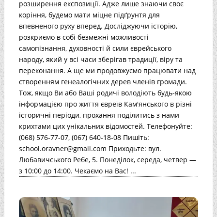
розширення експозиції. Адже лише знаючи своє
коріння, будемо мати міцне підґрунтя для
впевненого руху вперед. Досліджуючи історію,
розкриємо в собі безмежні можливості
самопізнання, духовності й сили єврейського
народу, який у всі часи зберігав традиції, віру та
переконання. А ще ми продовжуємо працювати над
створенням генеалогічних дерев членів громади.
Тож, якщо Ви або Ваші родичі володіють будь-якою
інформацією про життя євреїв Кам'янського в різні
історичні періоди, прохання поділитись з нами
крихтами цих унікальних відомостей. Телефонуйте:
(068) 576-77-07, (067) 640-18-08 Пишіть:
school.oravner@gmail.com Приходьте: вул.
Любавичського Ребе, 5. Понеділок, середа, четвер —
з 10:00 до 14:00. Чекаємо на Вас! ...