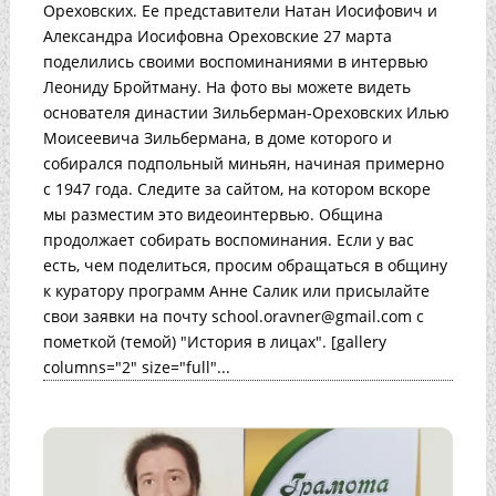
Ореховских. Ее представители Натан Иосифович и
Александра Иосифовна Ореховские 27 марта
поделились своими воспоминаниями в интервью
Леониду Бройтману. На фото вы можете видеть
основателя династии Зильберман-Ореховских Илью
Моисеевича Зильбермана, в доме которого и
собирался подпольный миньян, начиная примерно
с 1947 года. Следите за сайтом, на котором вскоре
мы разместим это видеоинтервью. Община
продолжает собирать воспоминания. Если у вас
есть, чем поделиться, просим обращаться в общину
к куратору программ Анне Салик или присылайте
свои заявки на почту school.oravner@gmail.com с
пометкой (темой) "История в лицах". [gallery
columns="2" size="full"...