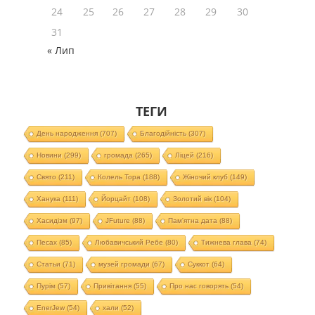
24
25
26
27
28
29
30
31
« Лип
ТЕГИ
День народження
(707)
Благодійність
(307)
Новини
(299)
громада
(265)
Ліцей
(216)
Свято
(211)
Колель Тора
(188)
Жіночий клуб
(149)
Ханука
(111)
Йорцайт
(108)
Золотий вік
(104)
Хасидізм
(97)
JFuture
(88)
Пам'ятна дата
(88)
Песах
(85)
Любавичський Ребе
(80)
Тижнева глава
(74)
Статьи
(71)
музей громади
(67)
Суккот
(64)
Пурім
(57)
Привітання
(55)
Про нас говорять
(54)
EnerJew
(54)
хали
(52)