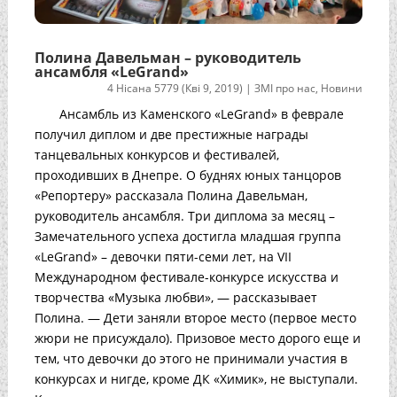
Полина Давельман – руководитель
ансамбля «LeGrand»
4 Нісана 5779 (Кві 9, 2019)
|
ЗМІ про нас
,
Новини
Ансамбль из Каменского «LeGrand» в феврале
получил диплом и две престижные награды
танцевальных конкурсов и фестивалей,
проходивших в Днепре. О буднях юных танцоров
«Репортеру» рассказала Полина Давельман,
руководитель ансамбля. Три диплома за месяц –
Замечательного успеха достигла младшая группа
«LeGrand» – девочки пяти-семи лет, на VII
Международном фестивале-конкурсе искусства и
творчества «Музыка любви», — рассказывает
Полина. — Дети заняли второе место (первое место
жюри не присуждало). Призовое место дорого еще и
тем, что девочки до этого не принимали участия в
конкурсах и нигде, кроме ДК «Химик», не выступали.