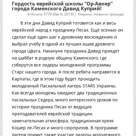
Гордость еврейской школы “Ор-Авнер”
города Каменского Давид Куприй!
4 Нісана 5779 (Кві 9, 2019)
|
Новини
,
Новини громади
В эти дни Давид Куприй готовится как и весь
еврейский народ к празднику Песах. Ещё осенью он
сделал ещё один шаг к духовному восхождению и
выбрал учёбу в одной из лучших ешив древнего
города Цфата. Накануне праздника Давид приедет
на шаббат в родную общину Каменского, где
соберутся все лидеры молодежной программы
Старс нашего города. А после ребята направятся в
Карпаты, где в этом году будет проходить
молодежный Пасхальный лагерь STARS Украины.
Как всегда молодежь ожидают два традиционных
пасхальных Седера, много интересного уроков по
истории праздника Песах от ведущих
преподавателей еврейской традиции,
замечательная атмосфера, традиционная кухня
Кошер ле-Песах и много сюрпризов. В программе
лагеря примут также участие лидеры молодежного