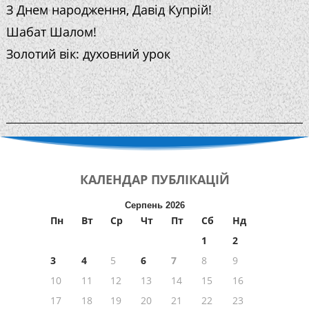
З Днем народження, Давід Купрій!
Шабат Шалом!
Золотий вік: духовний урок
КАЛЕНДАР
ПУБЛІКАЦІЙ
Серпень 2026
Пн
Вт
Ср
Чт
Пт
Сб
Нд
1
2
3
4
5
6
7
8
9
10
11
12
13
14
15
16
17
18
19
20
21
22
23