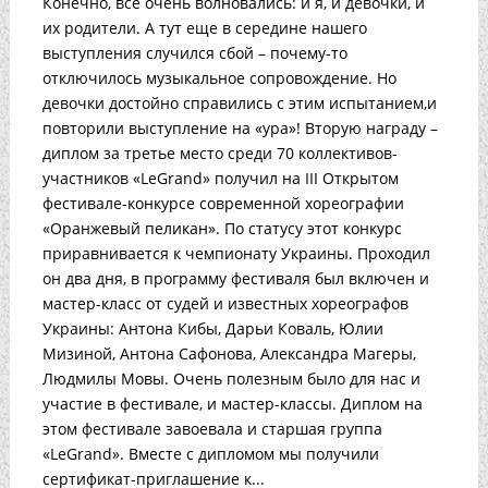
Конечно, все очень волновались: и я, и девочки, и
их родители. А тут еще в середине нашего
выступления случился сбой – почему-то
отключилось музыкальное сопровождение. Но
девочки достойно справились с этим испытанием,и
повторили выступление на «ура»! Вторую награду –
диплом за третье место среди 70 коллективов-
участников «LeGrand» получил на III Открытом
фестивале-конкурсе современной хореографии
«Оранжевый пеликан». По статусу этот конкурс
приравнивается к чемпионату Украины. Проходил
он два дня, в программу фестиваля был включен и
мастер-класс от судей и известных хореографов
Украины: Антона Кибы, Дарьи Коваль, Юлии
Мизиной, Антона Сафонова, Александра Магеры,
Людмилы Мовы. Очень полезным было для нас и
участие в фестивале, и мастер-классы. Диплом на
этом фестивале завоевала и старшая группа
«LeGrand». Вместе с дипломом мы получили
сертификат-приглашение к...