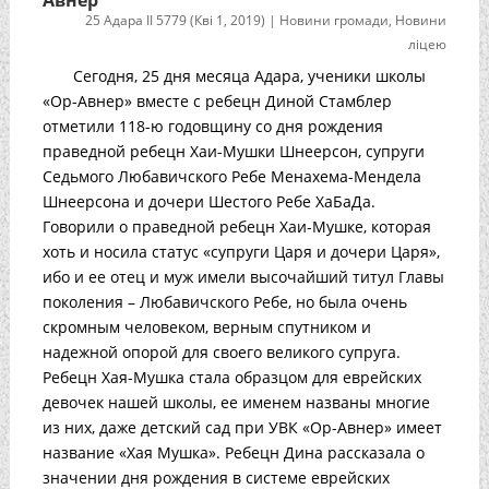
Авнер”
25 Адара II 5779 (Кві 1, 2019)
|
Новини громади
,
Новини
ліцею
Сегодня, 25 дня месяца Адара, ученики школы
«Ор-Авнер» вместе с ребецн Диной Стамблер
отметили 118-ю годовщину со дня рождения
праведной ребецн Хаи-Мушки Шнеерсон, супруги
Седьмого Любавичского Ребе Менахема-Мендела
Шнеерсона и дочери Шестого Ребе ХаБаДа.
Говорили о праведной ребецн Хаи-Мушке, которая
хоть и носила статус «супруги Царя и дочери Царя»,
ибо и ее отец и муж имели высочайший титул Главы
поколения – Любавичского Ребе, но была очень
скромным человеком, верным спутником и
надежной опорой для своего великого супруга.
Ребецн Хая-Мушка стала образцом для еврейских
девочек нашей школы, ее именем названы многие
из них, даже детский сад при УВК «Ор-Авнер» имеет
название «Хая Мушка». Ребецн Дина рассказала о
значении дня рождения в системе еврейских