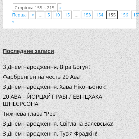
Сторінка 155 з 215
«
Перша
«
...
5
10
15
...
153
154
155
156
15
»
Последние записи
З Днем народження, Віра Богун!
Фарбренген на честь 20 Ава
З Днем народження, Хава Ніконьонок!
20 АВА – ЙОРЦАЙТ РАБІ ЛЕВІ-ІЦХАКА
ШНЕЄРСОНА
Тижнева глава “Рее”
З Днем народження, Світлана Залевська!
З Днем народження, Тув’я Фрадкін!