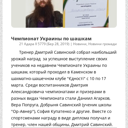
Чемпионат Украины по шашкам
21 Адара II 5779 (Бер 28, 2019)
|
Новини
,
Новини громади
Тренер Дмитрий Савинский собрал наибольший
урожай наград за успешное выступление своих
учеников на недавнем Чемпионате Украины по
шашкам, который проходил в Каменском в
шахматно-шашечном клубе "Єдності" с 10 по 17
марта. Среди воспитанников Дмитрия
Александровича чемпионатами и призерами в
разных видах Чемпионата стали Даниил Агарков,
Вера Попруга, Добрыня Савинский (ученик школы
"Ор-Авнер"), София Купатенко и другие. Вместе со
спортсменами награду в виде диплома получал и
тренер, член нашей общины, Дмитрий Савинский.