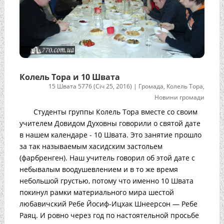
Колель Тора и 10 Швата
15 Швата 5776 (Січ 25, 2016)
|
Громада
,
Колель Тора
,
Новини громади
Студенты группы Колель Тора вместе со своим
учителем Довидом Духовны говорили о святой дате
в нашем календаре - 10 Швата. Это занятие прошло
за так называемым хасидским застольем
(фарбренген). Наш учитель говорил об этой дате с
небывалым воодушевлением и в то же время
небольшой грустью, потому что именно 10 Швата
покинул рамки материального мира шестой
любавичский Ребе Йосиф-Ицхак Шнеерсон — Ребе
Раяц. И ровно через год по настоятельной просьбе