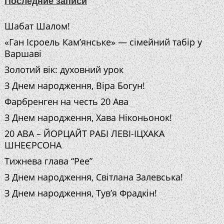
Последние записи
Шабат Шалом!
«Ган Ісроель Кам’янське» — сімейний табір у
Варшаві
Золотий вік: духовний урок
З Днем народження, Віра Богун!
Фарбренген на честь 20 Ава
З Днем народження, Хава Ніконьонок!
20 АВА – ЙОРЦАЙТ РАБІ ЛЕВІ-ІЦХАКА
ШНЕЄРСОНА
Тижнева глава “Рее”
З Днем народження, Світлана Залевська!
З Днем народження, Тув’я Фрадкін!