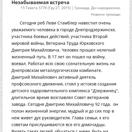
Незабываемая встреча
15 Тевета 5776 (Гру 27, 2015)
|
Громада
,
Дні народження
,
Новини громади
Сегодня реб Леви Стамблер навестил очень
уважаемого человека в городе Днепродзержинске,
участника боевых действий, участника Второй
мировой войны, Ветерана Труда Юрковского
Дмитрия Михайловича. Человек прошел нелегкий
жизненный путь. В 17 лет он пошел на войну,
воевал. Работал всю свою сознательную жизнь на
Днепровском металлургическом комбинате.
Дмитрий Михайлович активный деятель
профсоюзного движения, стоял у истоков создания
детского оздоровительного комплекса "Дзержинец",
длительное время возглавлял Совет ветеранов
завода. Сегодня Дмитрию Михайловичу 92 года, он
полон жизненной энергии, мудрый и до сих пор в
нем живет дух руководителя. Глава семьи, к его
советам прислушиваются все его домочадцы.
Видеть таких людей, общаться с ними, быть на