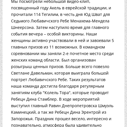
Мы посмотрели небольшой видео-клип,
посвященный году Акель в еврейской традиции, и
прочитали 114 Тегилим, в честь дня Юд Шват для
Седьмого Любавичского Ребе Менахема-Мендела
Шнеерсона. Затем наступило время для главного
события вечера – особой викторины. Наши
женщины активно участвовали в ней и завоевали 5
главных призов из 11 возможных. В командном
соревновании мы заняли 2-е почетное место среди
женских команд области. Был организован
розыгрыш ценных призов. Больше всего повезло
Светлане Давельман, которая выиграла большой
портрет Любавичского Ребе. Таких результатов
наша команда достигла благодаря регулярным
занятиям клуба "Колель Тора", которые проводит
Ребецн Дина Стамблер. В ходе мероприятий
выступил главный Равин Днепропетровска Шмуэль
Каминецкий, а так же Ребецн Дина Эрентрой из
Запорожья. Праздник прошел весело, интересно и
познавательно, атмосфера была удивительно