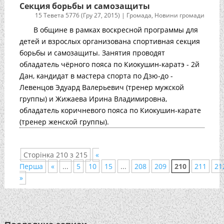
Cекция борьбы и самозащиты
15 Тевета 5776 (Гру 27, 2015)
|
Громада
,
Новини громади
В общине в рамках воскресной программы для
детей и взрослых организована спортивная секция
борьбы и самозащиты. Занятия проводят
обладатель чёрного пояса по Киокушин-каратэ - 2й
Дан, кандидат в мастера спорта по Дзю-до -
Левенцов Эдуард Валерьевич (тренер мужской
группы) и Жижаева Ирина Владимировна,
обладатель коричневого пояса по Киокушин-карате
(тренер женской группы).
Сторінка 210 з 215
«
Перша
«
...
5
10
15
...
208
209
210
211
21
»