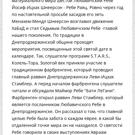
материального мира шестой Любавичский Ребе
Йосиф-Ицхак Шнеерсон - Ребе Раяц. Ровно через год
по настоятельной просьбе хасидов его зять
Менахем-Мендл Шнеерсон возглавил движение
ХаБаД и стал Седьмым Любавичским Ребе -главой
нашего поколения. По традиции в
Днепродзержинской общине проходят
мероприятия, посвященные этой святой дате в
календаре. Так, слушатели программ S.T.A.R.S.,
Колель-Тора, Золотой век приняли участие в
традиционном фарбренгене, который проводил
главный раввин Днепродзержинска Леви-Ицхак
Стамблер. А перед началом фарбренгена слушатели
читали и обсуждали Маймор Ребе "Бати ЛеГани".
Фарбренген открыл раввин Леви Стамблер, который
является посланником Любавичского Ребе в
Днепродзержинске. Он рассказал о том, что главной
целью Ребе была забота о каждом еврее, в какой бы
отдаленной точке мира он не находился. О святости
Ребе говорили в своих выступлениях Авраам