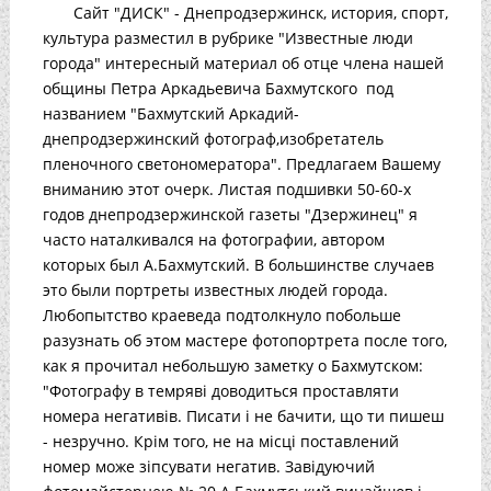
Сайт "ДИСК" - Днепродзержинск, история, спорт,
культура разместил в рубрике "Известные люди
города" интересный материал об отце члена нашей
общины Петра Аркадьевича Бахмутского под
названием "Бахмутский Аркадий-
днепродзержинский фотограф,изобретатель
пленочного светономератора". Предлагаем Вашему
вниманию этот очерк. Листая подшивки 50-60-х
годов днепродзержинской газеты "Дзержинец" я
часто наталкивался на фотографии, автором
которых был А.Бахмутский. В большинстве случаев
это были портреты известных людей города.
Любопытство краеведа подтолкнуло побольше
разузнать об этом мастере фотопортрета после того,
как я прочитал небольшую заметку о Бахмутском:
"Фотографу в темряві доводиться проставляти
номера негативів. Писати і не бачити, що ти пишеш
- незручно. Крім того, не на місці поставлений
номер може зіпсувати негатив. Завідуючий