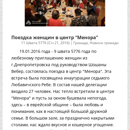
Поездка женщин в центр “Менора”
11 Швата 5776 (Січ 21, 2016)
|
Громада
,
Новини громади
19.01.2016 года - 9 швата 5776 года по
любезному приглашению женщин из
г.Днепропетровска под руководством Шошаны
Вебер, состоялась поездка в центр "Менора". Эта
встреча была посвящена инаугурации седьмого
Любавичского Ребе. В состав нашей делегации
входило 27 человек. Нас тепло встретили в центре
"Менора" и пусть за окном бушевала непогода,
здесь – в еврейской общине – была любовь и
понимание, как в настоящей большой дружной
семье. В большом зале, за празднично накрытыми
столами, нас ждало вкусное и кошерное угощение.