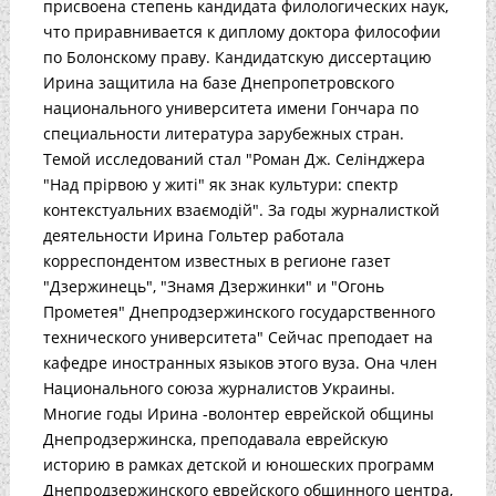
присвоена степень кандидата филологических наук,
что приравнивается к диплому доктора философии
по Болонскому праву. Кандидатскую диссертацию
Ирина защитила на базе Днепропетровского
национального университета имени Гончара по
специальности литература зарубежных стран.
Темой исследований стал "Роман Дж. Селінджера
"Над прірвою у житі" як знак культури: спектр
контекстуальних взаємодій". За годы журналисткой
деятельности Ирина Гольтер работала
корреспондентом известных в регионе газет
"Дзержинець", "Знамя Дзержинки" и "Огонь
Прометея" Днепродзержинского государственного
технического университета" Сейчас преподает на
кафедре иностранных языков этого вуза. Она член
Национального союза журналистов Украины.
Многие годы Ирина -волонтер еврейской общины
Днепродзержинска, преподавала еврейскую
историю в рамках детской и юношеских программ
Днепродзержинского еврейского общинного центра,