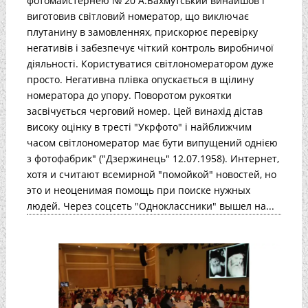
фотомайстернею № 20 А.Бахмутський винайшов і
виготовив світловий номератор, що виключає
плутанину в замовленнях, прискорює перевірку
негативів і забезпечує чіткий контроль виробничої
діяльності. Користуватися світлономератором дуже
просто. Негативна плівка опускається в щілину
номератора до упору. Поворотом рукоятки
засвічується черговий номер. Цей винахід дістав
високу оцінку в тресті "Укрфото" і найближчим
часом світлономератор має бути випущений однією
з фотофабрик" ("Дзержинець" 12.07.1958). Интернет,
хотя и считают всемирной "помойкой" новостей, но
это и неоценимая помощь при поиске нужных
людей. Через соцсеть "Одноклассники" вышел на...