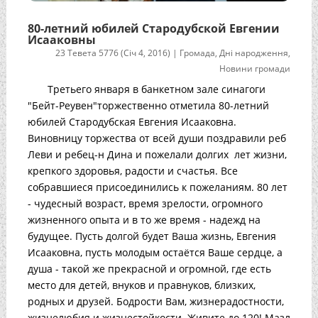
80-летний юбилей Стародубской Евгении
Исааковны
23 Тевета 5776 (Січ 4, 2016)
|
Громада
,
Дні народження
,
Новини громади
Третьего января в банкетном зале синагоги
"Бейт-Реувен"торжественно отметила 80-летний
юбилей Стародубская Евгения Исааковна.
Виновницу торжества от всей души поздравили реб
Леви и ребец-н Дина и пожелали долгих лет жизни,
крепкого здоровья, радости и счастья. Все
собравшиеся присоединились к пожеланиям. 80 лет
- чудесный возраст, время зрелости, огромного
жизненного опыта и в то же время - надежд на
будущее. Пусть долгой будет Ваша жизнь, Евгения
Исааковна, пусть молодым остаётся Ваше сердце, а
душа - такой же прекрасной и огромной, где есть
место для детей, внуков и правнуков, близких,
родных и друзей. Бодрости Вам, жизнерадостности,
жизнелюбия и жизнестойкости. Живите до 120! Мазл