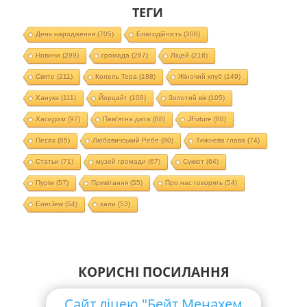
ТЕГИ
День народження
(705)
Благодійність
(308)
Новини
(299)
громада
(267)
Ліцей
(216)
Свято
(211)
Колель Тора
(188)
Жіночий клуб
(149)
Ханука
(111)
Йорцайт
(108)
Золотий вік
(105)
Хасидізм
(97)
Пам'ятна дата
(88)
JFuture
(88)
Песах
(85)
Любавичський Ребе
(80)
Тижнева глава
(74)
Статьи
(71)
музей громади
(67)
Суккот
(64)
Пурім
(57)
Привітання
(55)
Про нас говорять
(54)
EnerJew
(54)
хали
(53)
КОРИСНІ ПОСИЛАННЯ
Сайт ліцею "Бейт Менахем