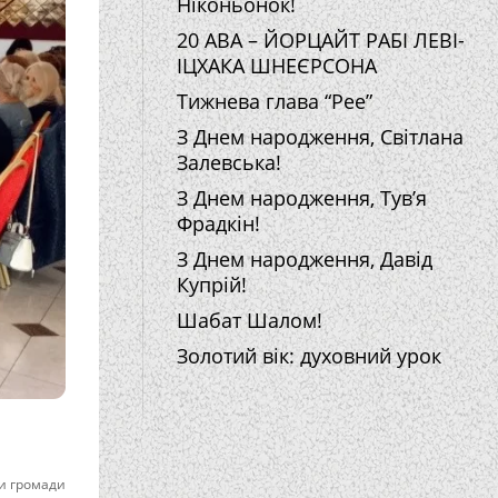
Ніконьонок!
20 АВА – ЙОРЦАЙТ РАБІ ЛЕВІ-
ІЦХАКА ШНЕЄРСОНА
Тижнева глава “Рее”
З Днем народження, Світлана
Залевська!
З Днем народження, Тув’я
Фрадкін!
З Днем народження, Давід
Купрій!
Шабат Шалом!
Золотий вік: духовний урок
и громади