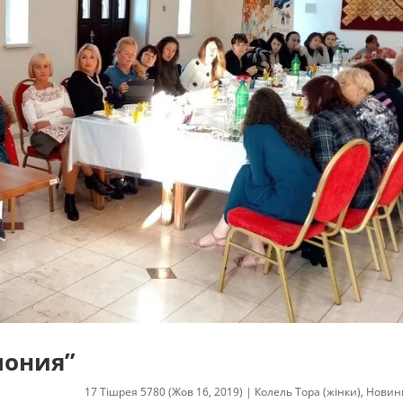
мония”
17 Тішрея 5780 (Жов 16, 2019)
|
Колель Тора (жінки)
,
Новин