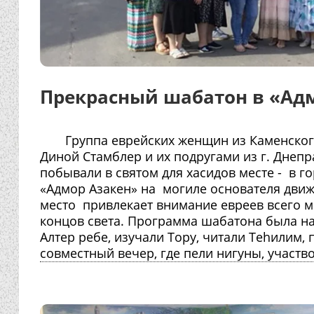
Прекрасный шабатон в «Ад
Группа еврейских женщин из Каменског
Диной Стамблер и их подругами из г. Днеп
побывали в святом для хасидов месте - в г
«Адмор Азакен» на могиле основателя движ
место привлекает внимание евреев всего м
концов света. Программа шабатона была 
Алтер ребе, изучали Тору, читали Теhилим
совместный вечер, где пели нигуны, участв