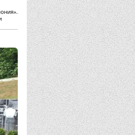
ония».
и