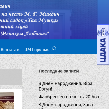
Контакти
ЗМІ про нас
Последние записи
З Днем народження, Віра
Богун!
Фарбренген на честь 20 Ава
З Днем народження, Хава