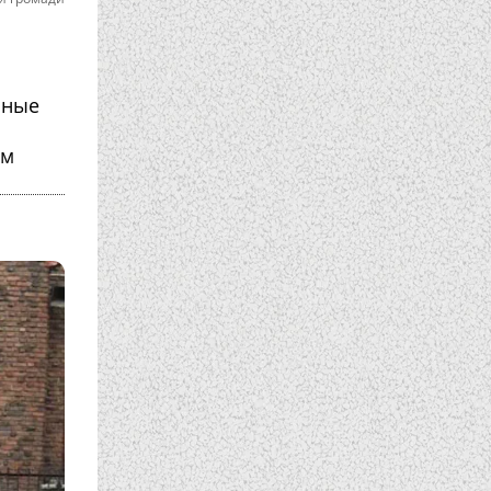
ьные
ом