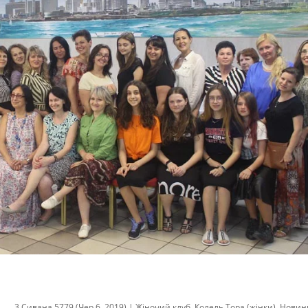
3 Сивана 5779 (Чер 6, 2019)
|
Жіночий клуб
,
Колель Тора (жінки)
,
Новин