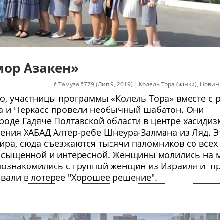
мор Азакен»
6 Тамуза 5779 (Лип 9, 2019)
|
Колель Тора (жінки)
,
Новин
о, участницы программы «Колель Тора» вместе с 
ра и Черкасс провели необычный шабатон. Они
ороде Гадяче Полтавской области в центре хасидиз
ения ХАБАД Алтер-ребе Шнеура-Залмана из Ляд. 
ира, сюда съезжаются тысячи паломников со всех
насыщенной и интересной. Женщины молились на 
, познакомились с группой женщин из Израиля и п
овали в лотерее "Хорошее решение".