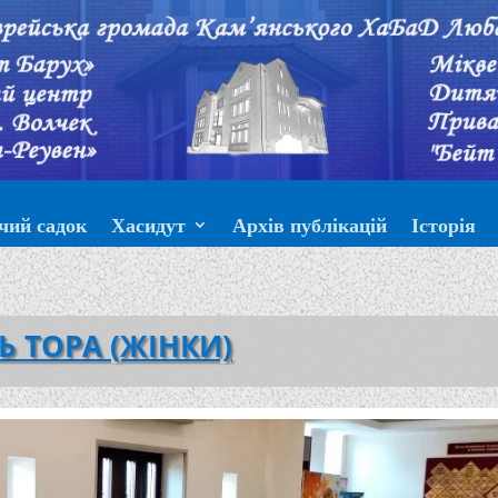
чий садок
Хасидут
Архів публікацій
Історія
Ь ТОРА (ЖІНКИ)