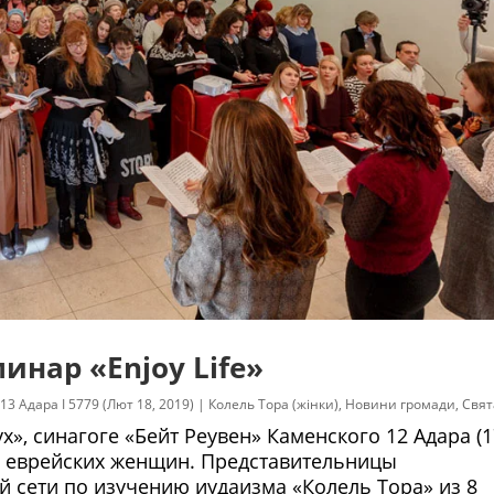
нар «Enjoy Life»
13 Адара I 5779 (Лют 18, 2019)
|
Колель Тора (жінки)
,
Новини громади
,
Свят
», синагоге «Бейт Реувен» Каменского 12 Адара (1
с еврейских женщин. Представительницы
 сети по изучению иудаизма «Колель Тора» из 8