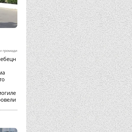
и громади
ребецн
ма
Это
могиле
ровели