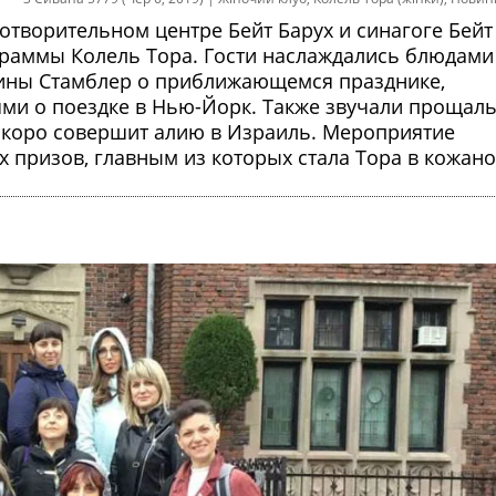
готворительном центре Бейт Барух и синагоге Бейт
граммы Колель Тора. Гости наслаждались блюдами
Дины Стамблер о приближающемся празднике,
иями о поездке в Нью-Йорк. Также звучали прощал
 скоро совершит алию в Израиль. Мероприятие
призов, главным из которых стала Тора в кожан