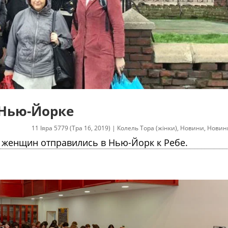
 Нью-Йорке
11 Іяра 5779 (Тра 16, 2019)
|
Колель Тора (жінки)
,
Новини
,
Новин
 женщин отправились в Нью-Йорк к Ребе.