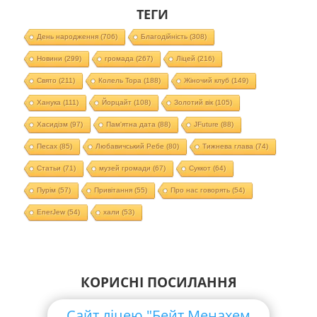
ТЕГИ
День народження
(706)
Благодійність
(308)
Новини
(299)
громада
(267)
Ліцей
(216)
Свято
(211)
Колель Тора
(188)
Жіночий клуб
(149)
Ханука
(111)
Йорцайт
(108)
Золотий вік
(105)
Хасидізм
(97)
Пам'ятна дата
(88)
JFuture
(88)
Песах
(85)
Любавичський Ребе
(80)
Тижнева глава
(74)
Статьи
(71)
музей громади
(67)
Суккот
(64)
Пурім
(57)
Привітання
(55)
Про нас говорять
(54)
EnerJew
(54)
хали
(53)
КОРИСНІ ПОСИЛАННЯ
Сайт ліцею "Бейт Менахем