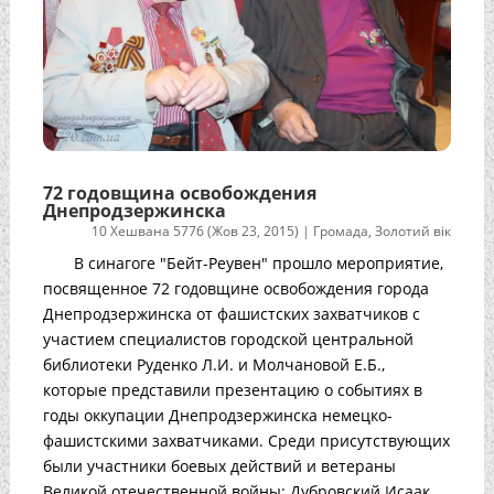
72 годовщина освобождения
Днепродзержинска
10 Хешвана 5776 (Жов 23, 2015)
|
Громада
,
Золотий вік
В синагоге "Бейт-Реувен" прошло мероприятие,
посвященное 72 годовщине освобождения города
Днепродзержинска от фашистских захватчиков с
участием специалистов городской центральной
библиотеки Руденко Л.И. и Молчановой Е.Б.,
которые представили презентацию о событиях в
годы оккупации Днепродзержинска немецко-
фашистскими захватчиками. Среди присутствующих
были участники боевых действий и ветераны
Великой отечественной войны: Дубровский Исаак