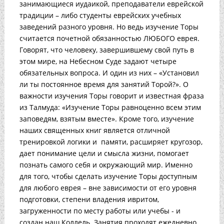
занимающиеся иудаикой, преподаватели еврейской
традиции – либо студенты еврейских учебных
заведений разного уровня. Но ведь изучение Торы
считается почетной обязанностью ЛЮБОГО еврея.
Говорят, что человеку, завершившему свой путь в
этом мире, на Небесном Суде задают четыре
обязательных вопроса. И один из них – «Установил
ли ты постоянное время для занятий Торой?». О
важности изучения Торы говорит и известная фраза
из Талмуда: «Изучение Торы равноценно всем этим
заповедям, взятым вместе». Кроме того, изучение
наших священных книг является отличной
тренировкой логики и памяти, расширяет кругозор,
дает понимание цели и смысла жизни, помогает
познать самого себя и окружающий мир. Именно
для того, чтобы сделать изучение Торы доступным
для любого еврея – вне зависимости от его уровня
подготовки, степени владения ивритом,
загруженности по месту работы или учебы - и
создан наш Коллель. Занятия проходят ежедневно,