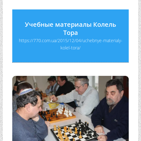
Учебные материалы Колель
Тора
https://770.com.ua/2015/12/04/uchebnye-materialy-
kolel-tora/