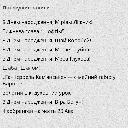
Последние записи
З Днем народження, Міріам Ліжник!
Тижнева глава “Шофтім”
З Днем народження, Шай Воробей!
З Днем народження, Моше Трубнік!
З Днем народження, Мера Глухова!
Шабат Шалом!
«Ган Ісроель Кам’янське» — сімейний табір у
Варшаві
Золотий вік: духовний урок
З Днем народження, Віра Богун!
Фарбренген на честь 20 Ава