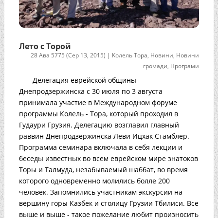
Лето с Торой
28 Ава 5775 (Сер 13, 2015)
|
Колель Тора
,
Новини
,
Новини
громади
,
Програми
Делегация еврейской общины
Днепродзержинска с 30 июля по 3 августа
принимала участие в Международном форуме
программы Колель - Тора, который проходил в
Гудаури Грузия. Делегацию возглавил главный
раввин Днепродзержинска Леви Ицхак Стамблер.
Программа семинара включала в себя лекции и
беседы известных во всем еврейском мире знатоков
Торы и Талмуда, незабываемый шаббат, во время
которого одновременно молились болле 200
человек. Запомнились участникам экскурсии на
вершину горы Казбек и столицу Грузии Тбилиси. Все
выше и выше - такое пожелание любит произносить