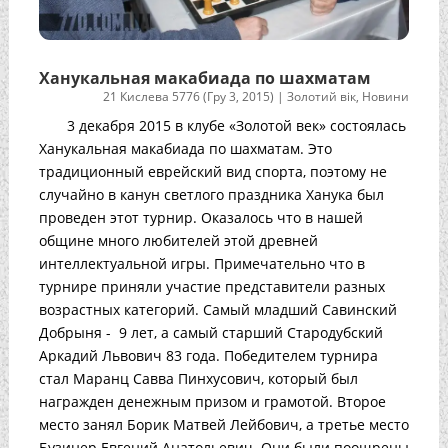
Ханукальная макабиада по шахматам
21 Кислева 5776 (Гру 3, 2015)
|
Золотий вік
,
Новини
3 декабря 2015 в клубе «Золотой век» состоялась
Ханукальная макабиада по шахматам. Это
традиционный еврейский вид спорта, поэтому не
случайно в канун светлого праздника Ханука был
проведен этот турнир. Оказалось что в нашей
общине много любителей этой древней
интеллектуальной игры. Примечательно что в
турнире приняли участие представители разных
возрастных категорий. Самый младший Савинский
Добрыня - 9 лет, а самый старший Стародубский
Аркадий Львович 83 года. Победителем турнира
стал Маранц Савва Пинхусович, который был
награжден денежным призом и грамотой. Второе
место занял Борик Матвей Лейбович, а третье место
Бузинер Евгений Анатольевич. Они были поощрены