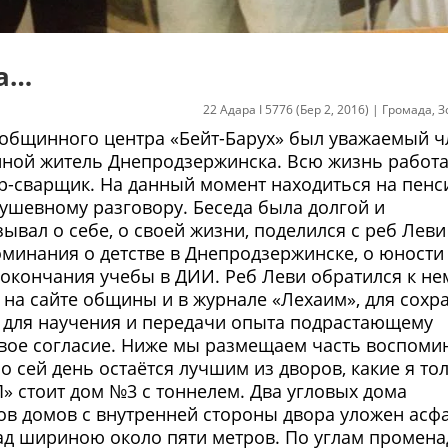
а…
22 Адара I 5776 (Бер 2, 2016)
|
Громада
,
З
х общинного центра «Бейт-Барух» был уважаемый ч
ной житель Днепродзержинска. Всю жизнь работа
р-сварщик. На данный момент находиться на пенс
ушевному разговору. Беседа была долгой и
вал о себе, о своей жизни, поделился с реб Леви
минания о детстве в Днепродзержинске, о юности 
 окончания учебы в ДИИ. Реб Леви обратился к не
на сайте общины и в журнале «Лехаим», для сохр
, для научения и передачи опыта подрастающему
вое согласие. Ниже мы размещаем часть воспоми
о сей день остаётся лучшим из дворов, какие я то
» стоит дом №3 с тоннелем. Два угловых дома
ов домов с внутренней стороны двора уложен асфа
 шириною около пяти метров. По углам промена