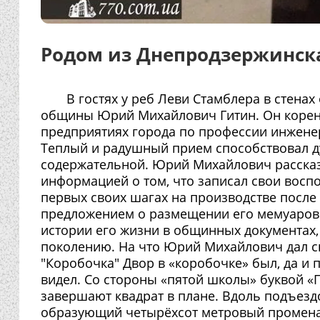
Родом из Днепродзержинск
В гостях у реб Леви Стамблера в стена
общины Юрий Михайлович Гитин. Он корен
предприятиях города по профессии инжене
Теплый и радушный прием способствовал д
содержательной. Юрий Михайлович рассказы
информацией о том, что записал свои воспо
первых своих шагах на производстве после
предложением о размещении его мемуаров 
истории его жизни в общинных документах
поколению. На что Юрий Михайлович дал с
"Коробочка" Двор в «коробочке» был, да и п
видел. Со стороны «пятой школы» буквой «П
завершают квадрат в плане. Вдоль подъезд
образующий четырёхсот метровый променад