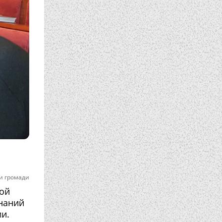
и громади
той
знаний
и.