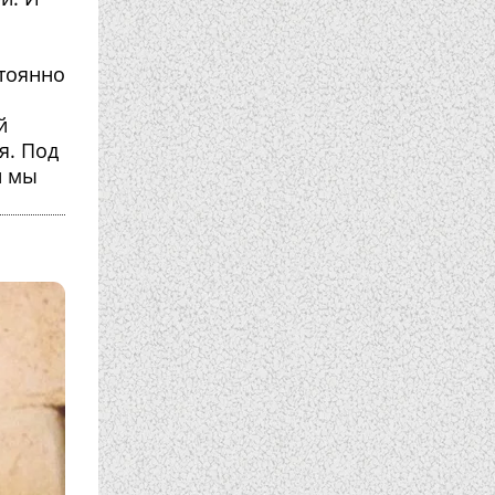
тоянно
й
я. Под
й мы