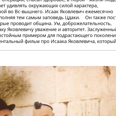
тает удивлять окружающих силой характера,
ой во Вс-вышнего. Исаак Яковлевич ежемесячно
ыполняя тем самым заповедь Цдаки. Он также пос
торые проводит община. Ум, доброжелательность,
ку Яковлевичу уважение и авторитет. Заслуженны
 достойным примером для подрастающего поколени
ментальный фильм про Исаака Яковлевича, которы