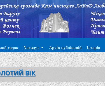
чий садок
Хасидут
Архів публікацій
Історія
ЛОТИЙ ВІК