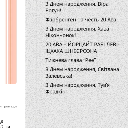
З Днем народження, Віра
Богун!
Фарбренген на честь 20 Ава
З Днем народження, Хава
Ніконьонок!
20 АВА – ЙОРЦАЙТ РАБІ ЛЕВІ-
ІЦХАКА ШНЕЄРСОНА
Тижнева глава “Рее”
З Днем народження, Світлана
Залевська!
З Днем народження, Тув’я
Фрадкін!
и громади
да
й. И