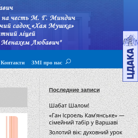
Контакти
ЗМІ про нас
Последние записи
Шабат Шалом!
«Ган Ісроель Кам’янське» —
сімейний табір у Варшаві
Золотий вік: духовний урок