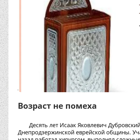
Возраст не помеха
Десять лет Исаак Яковлевич Дубровский
Днепродзержинской еврейской общины. Уча
назад работал хирургом, выполнял сложные 