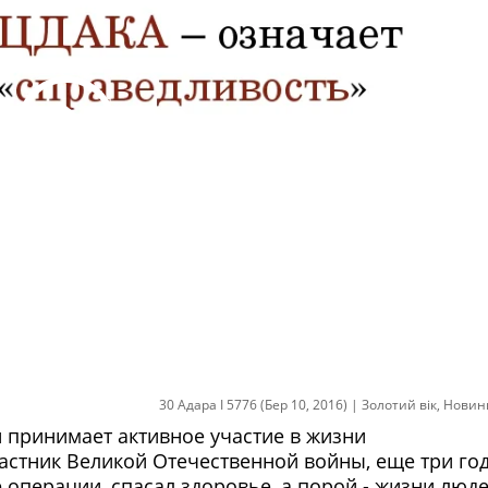
30 Адара I 5776 (Бер 10, 2016)
|
Золотий вік
,
Новин
 принимает активное участие в жизни
стник Великой Отечественной войны, еще три го
операции, спасал здоровье, а порой - жизни люде