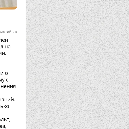
олотий вік
лен
л на
ии.
и о
му с
анения
наний.
лько
льт,
да,