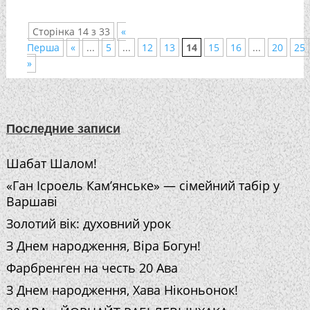
Сторінка 14 з 33
«
Перша
«
...
5
...
12
13
14
15
16
...
20
25
»
Последние записи
Шабат Шалом!
«Ган Ісроель Кам’янське» — сімейний табір у
Варшаві
Золотий вік: духовний урок
З Днем народження, Віра Богун!
Фарбренген на честь 20 Ава
З Днем народження, Хава Ніконьонок!