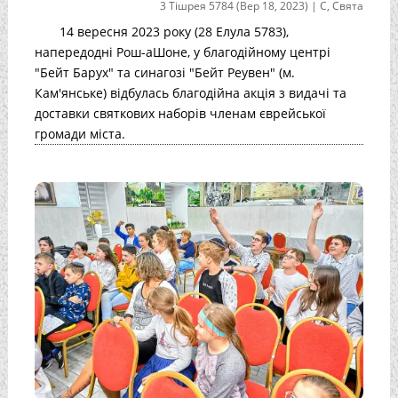
3 Тішрея 5784 (Вер 18, 2023)
|
С
,
Свята
14 вересня 2023 року (28 Елула 5783),
напередодні Рош-аШоне, у благодійному центрі
"Бейт Барух" та синагозі "Бейт Реувен" (м.
Кам'янське) відбулась благодійна акція з видачі та
доставки святкових наборів членам єврейської
громади міста.