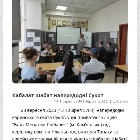
Кабалат шабат напередодні Сукот
14 Тішрея 5784 (Вер 29, 2023)
|
С
,
Свята
28 вересня 2023 (13 Тишрея 5784), напередодні
єврейського свята Сукот, учні приватного ліцею
"Бейт Менахем Любавич" (м. Кам'янське) під
керівництвом Іни Ніканьонок, вчителя Танаху та
єврейських традицій, взяли участь у Кабалат Шабаті,