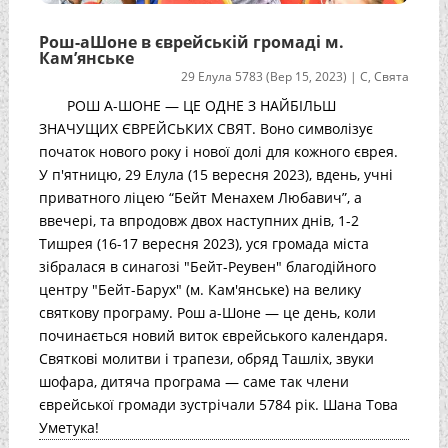
Рош-аШоне в єврейській громаді м.
Кам’янське
29 Елула 5783 (Вер 15, 2023)
|
С
,
Свята
РОШ А-ШОНЕ — ЦЕ ОДНЕ З НАЙБІЛЬШ
ЗНАЧУЩИХ ЄВРЕЙСЬКИХ СВЯТ. Воно символізує
початок нового року і нової долі для кожного єврея.
У п'ятницю, 29 Елула (15 вересня 2023), вдень, учні
приватного ліцею “Бейт Менахем Любавич”, а
ввечері, та впродовж двох наступних днів, 1-2
Тишрея (16-17 вересня 2023), уся громада міста
зібралася в синагозі "Бейт-Реувен" благодійного
центру "Бейт-Барух" (м. Кам'янське) на велику
святкову програму. Рош а-Шоне — це день, коли
починається новий виток єврейського календаря.
Святкові молитви і трапези, обряд Ташліх, звуки
шофара, дитяча програма — саме так члени
єврейської громади зустрічали 5784 рік. Шана Това
Уметука!