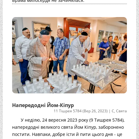
Брама милосердя не зачинялася.
Напередодні Йом-Кіпур
11 Тішрея 5784 (Вер 26, 2023)
|
С
,
Свята
У неділю, 24 вересня 2023 року (9 Тишрея 5784),
напередодні великого свята Йом Кіпур, заборонено
постити. Навпаки, добре їсти й пити цього дня - це