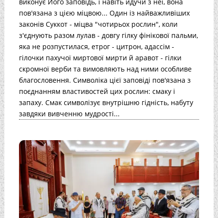
виконує Його заповідь, і навіть йдучи з неї, вона
пов'язана з цією міцвою... Один із найважливіших
законів Суккот - міцва "чотирьох рослин", коли
з'єднують разом лулав - довгу гілку фінікової пальми,
яка не розпустилася, етрог - цитрон, адассім -
гілочки пахучої миртової мирти й аравот - гілки
скромної верби та вимовляють над ними особливе
благословення. Символіка цієї заповіді пов'язана з
поєднанням властивостей цих рослин: смаку і
запаху. Смак символізує внутрішню гідність, набуту
завдяки вивченню мудрості...