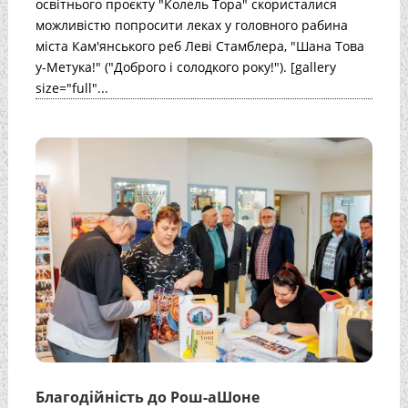
освітнього проєкту "Колель Тора" скористалися
можливістю попросити леках у головного рабина
міста Кам'янського реб Леві Стамблера, "Шана Това
у-Метука!" ("Доброго і солодкого року!"). [gallery
size="full"...
Благодійність до Рош-аШоне