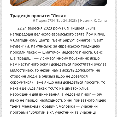
Традиція просити “Леках
9 Тішрея 5784 (Вер 24, 2023)
|
Новини
,
С
,
Свята
22,24 вересня 2023 року (7, 9 Тишрея 5784),
напередодні великого єврейського свята Йом Кіпур,
у благодійному центрі "Бейт Барух", синагозі "Бейт
Реувен" (м. Кам'янське) за єврейською традицією
просили леках — шматочок медового пирога. Сенс
цієї традиції -— у символічному побажанні: якщо
нам наступного року і доведеться простягати руку за
милостинею, то нехай нам зможуть допомогти не
сторонні люди, а близькі (щоб не довелося
соромитися), і вже якщо нам доведеться просити, то
нехай це буде леках, тобто не шматок хліба,
необхідний для виживання, а медовий пиріг — річ
явно не першої необхідності. Учні приватного ліцею
"Бейт Менахем Любавич", чоловіки — учасники
програми "Золотий вік", участники та учасниці