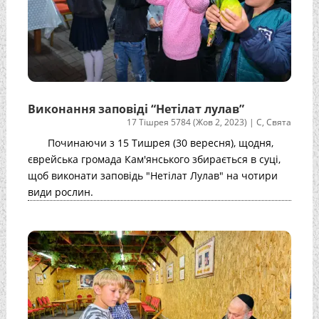
Виконання заповіді “Нетілат лулав”
17 Тішрея 5784 (Жов 2, 2023)
|
С
,
Свята
Починаючи з 15 Тишрея (30 вересня), щодня,
єврейська громада Кам'янського збирається в суці,
щоб виконати заповідь "Нетілат Лулав" на чотири
види рослин.