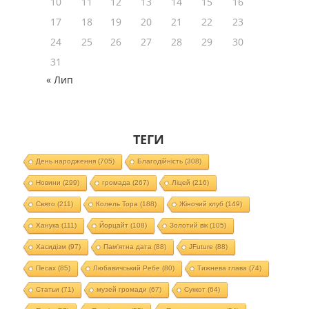
10
11
12
13
14
15
16
17
18
19
20
21
22
23
24
25
26
27
28
29
30
31
« Лип
ТЕГИ
День народження
(705)
Благодійність
(308)
Новини
(299)
громада
(267)
Ліцей
(216)
Свято
(211)
Колель Тора
(188)
Жіночий клуб
(149)
Ханука
(111)
Йорцайт
(108)
Золотий вік
(105)
Хасидізм
(97)
Пам'ятна дата
(88)
JFuture
(88)
Песах
(85)
Любавичський Ребе
(80)
Тижнева глава
(74)
Статьи
(71)
музей громади
(67)
Суккот
(64)