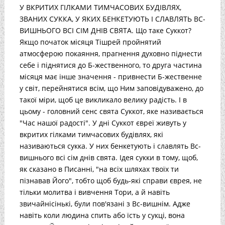
У ВКРИТИХ ГІЛКАМИ ТИМЧАСОВИХ БУДІВЛЯХ,
ЗВАНИХ СУККА, У ЯКИХ БЕНКЕТУЮТЬ І СЛАВЛЯТЬ ВС-
ВИШНЬОГО ВСІ СІМ ДНІВ СВЯТА. Що таке Суккот?
Якщо початок місяця Тішрей пройнятий
атмосферою покаяння, прагнення духовно піднести
себе і піднятися до Б-жественного, то друга частина
місяця має інше значення - привнести Б-жественне
у світ, перейнятися всім, що Ним заповідуважено, до
такої міри, щоб це викликало велику радість. І в
цьому - головний сенс свята Суккот, яке називається
"Час нашої радості". У дні Суккот євреї живуть у
вкритих гілками тимчасових будівлях, які
називаються сукка. У них бенкетують і славлять Вс-
вишнього всі сім днів свята. Ідея сукки в тому, щоб,
як сказано в Писанні, "на всіх шляхах твоїх ти
пізнавав Його", тобто щоб будь-які справи єврея, не
тільки молитва і вивчення Тори, а й навіть
звичайнісінькі, були пов'язані з Вс-вишнім. Адже
навіть коли людина спить або їсть у сукці, вона