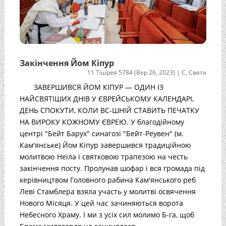
Закінчення Йом Кіпур
11 Тішрея 5784 (Вер 26, 2023)
|
С
,
Свята
ЗАВЕРШИВСЯ ЙОМ КІПУР — ОДИН ІЗ
НАЙСВЯТІШИХ ДНІВ У ЄВРЕЙСЬКОМУ КАЛЕНДАРІ,
ДЕНЬ СПОКУТИ, КОЛИ ВС-ШНІЙ СТАВИТЬ ПЕЧАТКУ
НА ВИРОКУ КОЖНОМУ ЄВРЕЮ. У благодійному
центрі "Бейт Барух" синагозі "Бейт-Реувен" (м.
Кам'янське) Йом Кіпур завершився традиційною
молитвою Неіла і святковою трапезою на честь
закінчення посту. Пролунав шофар і вся громада під
керівництвом Головного рабина Кам'янського реб
Леві Стамблера взяла участь у молитві освячення
Нового Місяця. У цей час зачиняються ворота
Небесного Храму. І ми з усіх сил молимо Б-га, щоб