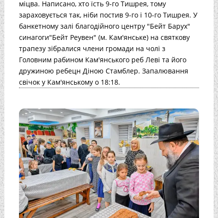
міцва. Написано, хто їсть 9-го Тишрея, тому
зараховується так, ніби постив 9-го і 10-го Тишрея. У
банкетному залі благодійного центру "Бейт Барух"
синагоги"Бейт Реувен" (м. Кам'янське) на святкову
трапезу зібралися члени громади на чолі з
Головним рабином Кам'янського реб Леві та його
дружиною ребецн Діною Стамблер. Запалювання
свічок у Кам'янському о 18:18.