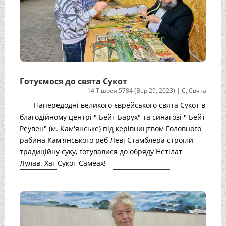
Готуємося до свята Сукот
14 Тішрея 5784 (Вер 29, 2023)
|
С
,
Свята
Напередодні великого єврейського свята Сукот в
благодійному центрі " Бейт Барух" та синагозі " Бейт
Реувен" (м. Кам'янське) під керівництвом Головного
рабина Кам'янського реб Леві Стамблера строїли
традиційну суку, готувалися до обряду Нетілат
Лулав. Хаг Сукот Самеах!