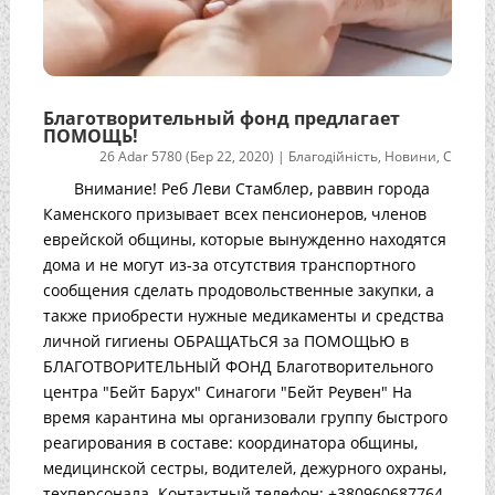
Благотворительный фонд предлагает
ПОМОЩЬ!
26 Adar 5780 (Бер 22, 2020)
|
Благодійність
,
Новини
,
С
Внимание! Реб Леви Стамблер, раввин города
Каменского призывает всех пенсионеров, членов
еврейской общины, которые вынужденно находятся
дома и не могут из-за отсутствия транспортного
сообщения сделать продовольственные закупки, а
также приобрести нужные медикаменты и средства
личной гигиены ОБРАЩАТЬСЯ за ПОМОЩЬЮ в
БЛАГОТВОРИТЕЛЬНЫЙ ФОНД Благотворительного
центра "Бейт Барух" Синагоги "Бейт Реувен" На
время карантина мы организовали группу быстрого
реагирования в составе: координатора общины,
медицинской сестры, водителей, дежурного охраны,
техперсонала. Контактный телефон: +380960687764