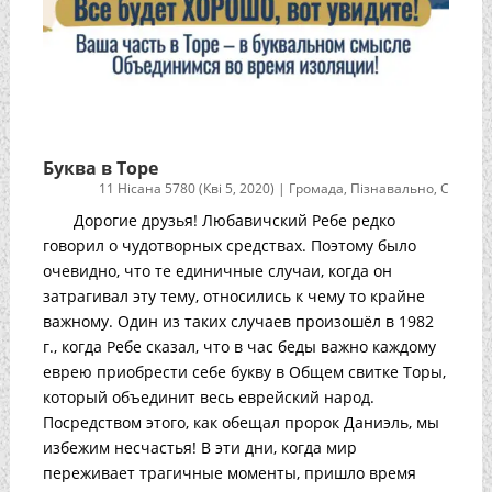
Буква в Торе
11 Нісана 5780 (Кві 5, 2020)
|
Громада
,
Пізнавально
,
С
Дорогие друзья! Любавичский Ребе редко
говорил о чудотворных средствах. Поэтому было
очевидно, что те единичные случаи, когда он
затрагивал эту тему, относились к чему то крайне
важному. Один из таких случаев произошёл в 1982
г., когда Ребе сказал, что в час беды важно каждому
еврею приобрести себе букву в Общем свитке Торы,
который объединит весь еврейский народ.
Посредством этого, как обещал пророк Даниэль, мы
избежим несчастья! В эти дни, когда мир
переживает трагичные моменты, пришло время