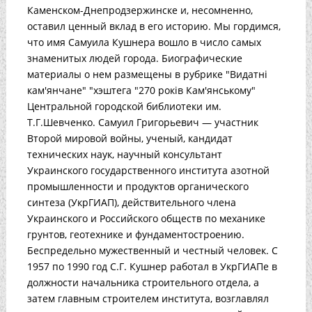
Каменском-Днепродзержинске и, несомненно,
оставил ценный вклад в его историю. Мы гордимся,
что имя Самуила Кушнера вошло в число самых
знаменитых людей города. Биографические
материалы о нем размещены в рубрике "Видатні
кам'янчане" "хэштега "270 років Кам'янському"
Центральной городской библиотеки им.
Т.Г.Шевченко. Самуил Григорьевич — участник
Второй мировой войны, ученый, кандидат
технических наук, научный консультант
Украинского государственного института азотной
промышленности и продуктов органического
синтеза (УкрГИАП), действительного члена
Украинского и Российского обществ по механике
грунтов, геотехнике и фундаментостроению.
Беспредельно мужественный и честный человек. С
1957 по 1990 год С.Г. Кушнер работал в УкрГИАПе в
должности начальника строительного отдела, а
затем главным строителем института, возглавлял