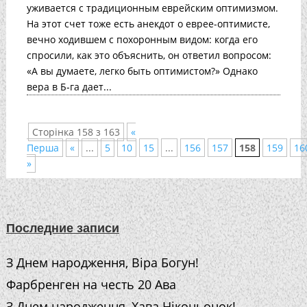
уживается с традиционным еврейским оптимизмом.
На этот счет тоже есть анекдот о еврее-оптимисте,
вечно ходившем с похоронным видом: когда его
спросили, как это объяснить, он ответил вопросом:
«А вы думаете, легко быть оптимистом?» Однако
вера в Б‑га дает...
Сторінка 158 з 163
«
Перша
«
...
5
10
15
...
156
157
158
159
16
»
Последние записи
З Днем народження, Віра Богун!
Фарбренген на честь 20 Ава
З Днем народження, Хава Ніконьонок!