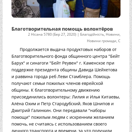
Благотворительная помощь волонтёров
2 Нісана 5780 (Бер 27, 2020)
|
Благодійність
,
Новини
,
Новини громади
,
С
Продолжается выдача продуктовых наборов от
Благотворительного фонда общинного центра "Бейт
Барух" и синагоги "Бейт Реувен" г. Каменское при
поддержке президента общины Давида Шейхетова
и раввина города реб Леви Стамблера. Помощь
получают семьи пожилых членов еврейской
общины. К благотворительному движению
присоединились волонтеры: Лилия и Илья Китаевы,
Алёна Охим и Петр Стародубский, Яков Шнипов и
Дмитрий Галинкин. Они передавали "наборы
помощи" пожилым людям с искренним желанием
помочь, не считаясь с использованием своего
личного транспорта и времени, за что получили