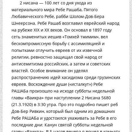
2 нисана — 100 лет со дня ухода из
материального мира Ребе Рашаба, Пятого
Любавического Ребе, рабби Шолом-Дов-Бера
Шнеерсона. Ребе Рашаб возглавил еврейский народ
на рубеже XIX и XX веков. Он основал в 1897 году
сеть знаменитых иешив «Томхей тмимим», вел
бескомпромиссную борьбу с ассимиляцией и
попытками отлучить евреев от их извечной
религии, ревностно защищал свой народ от
антисемитизма российских, а затем и советских
властей. Особое внимание он уделял
распространению идей хасидизма среди грузинских
евреев. Восхождение души («исталкут») Ребе
РАШАБа произошло на исходе субботы недельной
главы «Ваикра» при наступлении 2 Нисана 5680
(21.3.1920) в 3:30 утра. Про это подробно пишет реб
Дов-Бер Ривкин, который был одним из домашних
Ребе РАШАБа и удостоился ухаживать за Ребе в его
последние дни: Канун святой субботы недельной
главы «Ваикра». В 5 часов вечера я вошел в комнату