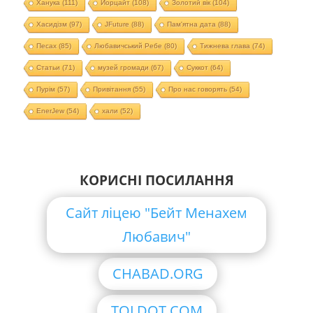
Ханука
(111)
Йорцайт
(108)
Золотий вік
(104)
Хасидізм
(97)
JFuture
(88)
Пам'ятна дата
(88)
Песах
(85)
Любавичський Ребе
(80)
Тижнева глава
(74)
Статьи
(71)
музей громади
(67)
Суккот
(64)
Пурім
(57)
Привітання
(55)
Про нас говорять
(54)
EnerJew
(54)
хали
(52)
КОРИСНІ ПОСИЛАННЯ
Сайт ліцею "Бейт Менахем
Любавич"
CHABAD.ORG
TOLDOT.COM