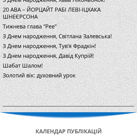
20 АВА – ЙОРЦАЙТ РАБІ ЛЕВІ-ІЦХАКА
ШНЕЄРСОНА
Тижнева глава “Рее”
З Днем народження, Світлана Залевська!
З Днем народження, Тув’я Фрадкін!
З Днем народження, Давід Купрій!
Шабат Шалом!
Золотий вік: духовний урок
КАЛЕНДАР
ПУБЛІКАЦІЙ