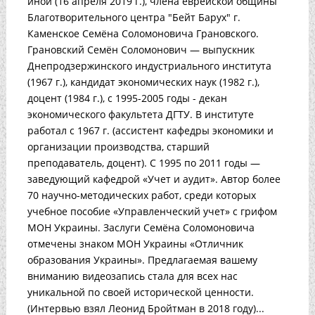
иной (16 апреля 2019 г.), члена еврейской общины
Благотворительного центра "Бейт Барух" г.
Каменское Семёна Соломоновича Грановского.
Грановский Семён Соломонович — выпускник
Днепродзержинского индустриального института
(1967 г.), кандидат экономических наук (1982 г.),
доцент (1984 г.), с 1995-2005 годы - декан
экономического факультета ДГТУ. В институте
работал с 1967 г. (ассистент кафедры экономики и
организации производства, старший
преподаватель, доцент). С 1995 по 2011 годы —
заведующий кафедрой «Учет и аудит». Автор более
70 научно-методических работ, среди которых
учебное пособие «Управленческий учет» с грифом
МОН Украины. Заслуги Семёна Соломоновича
отмечены знаком МОН Украины «Отличник
образования Украины». Предлагаемая вашему
вниманию видеозапись стала для всех нас
уникальной по своей исторической ценности.
(Интервью взял Леонид Бройтман в 2018 году)...