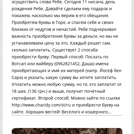
осуществить слова Ребе. Сегодня 11 нисана, день
рождения Ребе. Давайте сделаем ему подарок и
покажем, насколько мы верим в его обещание.
Приобретём буквы в Торе, и спасём себя и своих
близких от недугов и ненастий. Ребе подчеркивал
важность приобретения буквы за деньги, но мы не
устанавливаем цену за это. Каждый решит сам,
сколько заплатить. Существует 2 способа
приобрести букву: Первый способ: Послать по
Вотсап или вайберу (0962821452, Даша) имена
приобретающих и имя их матерей (напр. Йосеф бен
Сара) и указать, какую сумму вы хотите заплатить.
Уплатить можно любую сумму, но те, кто заплатит от
18 шек. (136 грн.) и выше, получит почётный
сертификат. Второй способ: Можно зайти по ссылке
http://www.charidy.com/st/ru и приобрести букву на
сайте. Хороших вестей! Веселого и кошерного...