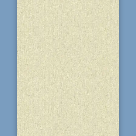
Комментарий к главе «Вайехи». В
недельной главе «Вайехи» мы узнаем,
Яаков созывает своих сыновей, что бы
поведать им «что произойдет с вами в
грядущие времена». Наши мудрецы,
комментируя этот эпизод, говорят, что
Яаков хотел рассказать сыновьям о
конце дней, но Шхина...