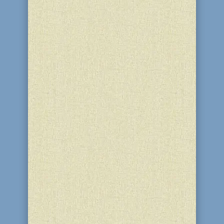
Знаете ли вы, где готовят
интеллектуалов будущего? Нет? Тогда я
с удовольствием расскажу вам об этом.
Со 2 по 13 января 2017г. Израиль
собрал на своей земле серьезных 11-
классников со всего постсоветского
пространства. Среди них была и я,
Болотина Елизавета, ученица...