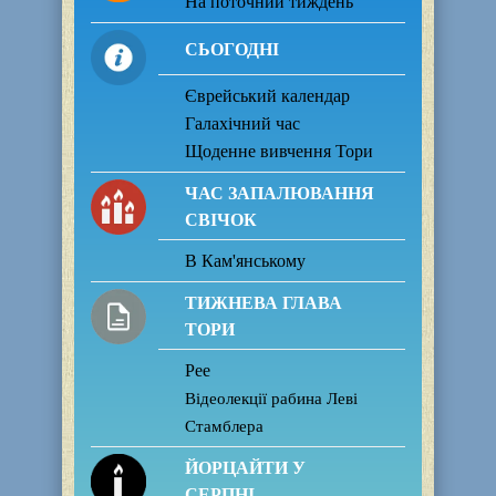
На поточний тиждень
СЬОГОДНІ
Єврейський календар
Галахічний час
Щоденне вивчення Тори
ЧАС ЗАПАЛЮВАННЯ
СВІЧОК
В Кам'янському
ТИЖНЕВА ГЛАВА
ТОРИ
Рее
Відеолекції рабина Леві
Стамблера
ЙОРЦАЙТИ У
СЕРПНІ