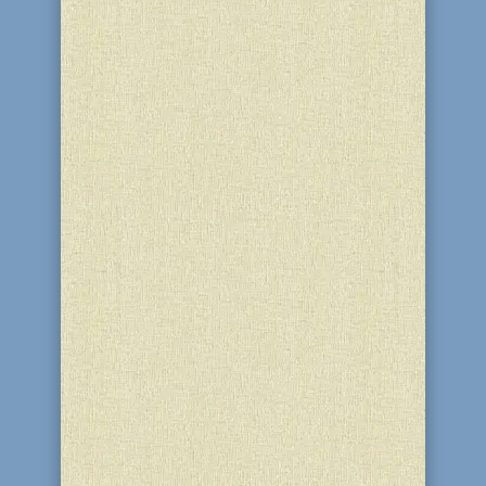
24 тевета, в день йорцайта Альтер
Ребе, на вечеринке «SeeTheNight»
были объявлены победители игры,
организованой фондом «Шиурей Тора
Любавич» для участников программ
«STL-Teens». На вечеринке были
объявлены имена двадцати пяти
еврейских подростков, которые
накапливали...