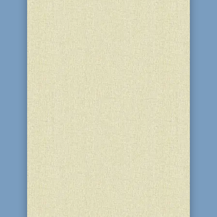
Начиная с января 2017 года новые
репатрианты в Израиле получили
возможность изучать иврит в том
числе в частном ульпане или в
вечерние часы. Такое решение
приняло министерство абсорбции
после подведения итогов действия
пилотной программы для