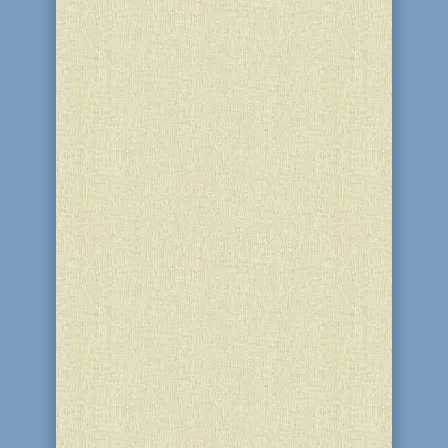
репатриантов из Бельгии,...
Для учащихся УВК "Ор-Авнер"
марафон ханукальных мероприятий
завершился долгожданным
каникулами. Этой зимой все были в
ожидании очередного сюрприза -
поездки в зимние лагеря Yeka Girls и
JewTopia, которые встречали своих