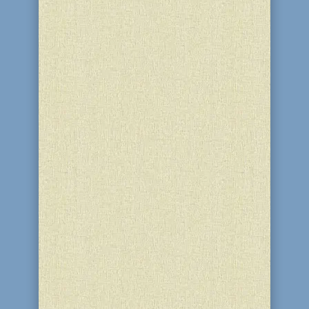
16.01.2017 г. в клубе «Золотой век»
еврейской общины Каменского
состоялся розыгрыш лотереи,
посвящённой светлому празднику
Хануки. В розыгрыше приняли участие
17 членов клуба, которые в течение
всего праздника регулярно, у себя
дома, зажигали ханукальные свечи,
каждый...