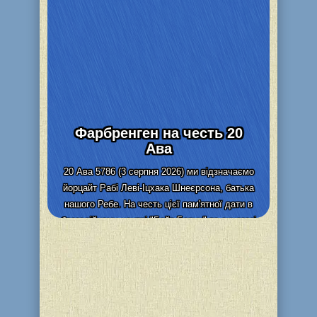
Фарбренген на честь 20
Ава
20 Ава 5786 (3 серпня 2026) ми відзначаємо
йорцайт Рабі Леві-Іцхака Шнеєрсона, батька
нашого Ребе. На честь цієї пам'ятної дати в
благодійному центрі "Бейт Барух" та синагозі
"Бейт Реувен" (м....
Детальніше