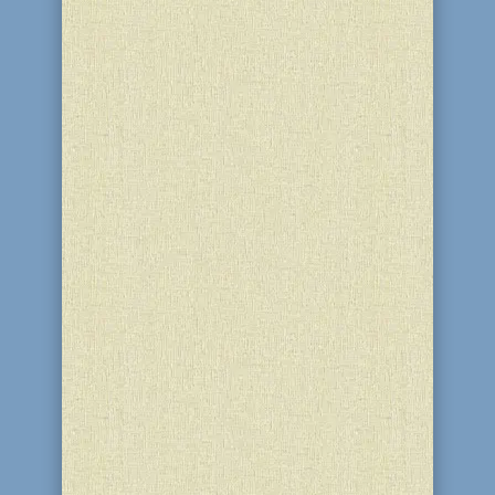
Седьмой из десяти казней, посланных
Б-гом на Египет, был град. Огромные
градины падали с небес, уничтожая
урожаи египтян и портя их поля.
Однако Тора добавляет одну
необычную деталь, которая несколько
озадачивает. Она говорит, что каждая
градина заключала в себе...