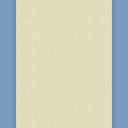
Забота о пожилых людях является
приоритетным направлением в
работе еврейской общины. Стало
доброй традицией встречаться с
пожилыми людьми в канун Шаббата.
Ученицы 5 класса вместе с классным
руководителем Салик Г.В. 20.01.2017 г.
посетили уважаемого члена общины...