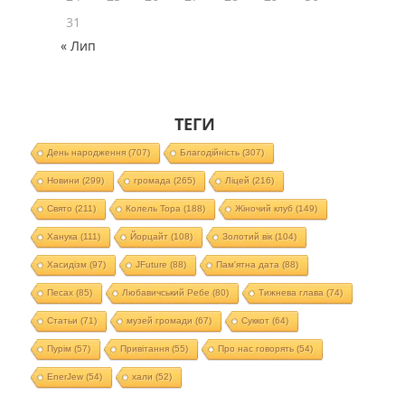
31
« Лип
ТЕГИ
День народження
(707)
Благодійність
(307)
Новини
(299)
громада
(265)
Ліцей
(216)
Свято
(211)
Колель Тора
(188)
Жіночий клуб
(149)
Ханука
(111)
Йорцайт
(108)
Золотий вік
(104)
Хасидізм
(97)
JFuture
(88)
Пам'ятна дата
(88)
Песах
(85)
Любавичський Ребе
(80)
Тижнева глава
(74)
Статьи
(71)
музей громади
(67)
Суккот
(64)
Пурім
(57)
Привітання
(55)
Про нас говорять
(54)
EnerJew
(54)
хали
(52)