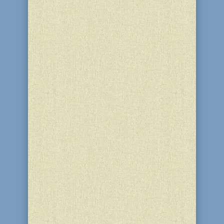
Viber был запущен в 2010 году в
Израиле Тальмоном Марко и Игорем
Магазинником, которые
познакомились во время службы в
ЦАХАЛе. Игорь Магазинник также
обладает белорусским гражданством. В
2014 году компанию Viber Media купил
японский гигант Rakuten за 900 млн
долларов....