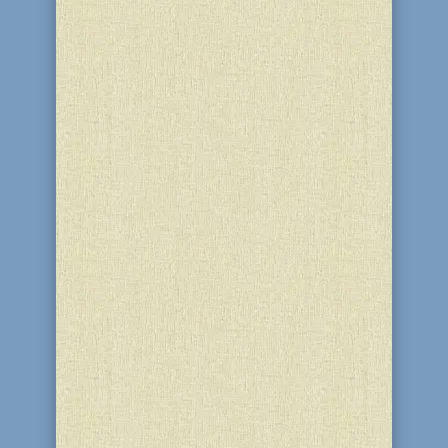
В главе, открывающей вторую книгу
Торы, Вс-вышний говорит Моше: "И
дам Я этому народу приязнь в глазах
египтян" (Шмот, 3:21). В Мидраше
сказано об этом: "Дам вам приязнь
египтян, чтобы они вам отдали и вы
вышли с полными руками. Чтобы не
сказал Авраам, что обещание "и...