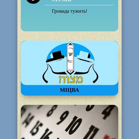
Громада тужить!
МІЦВА