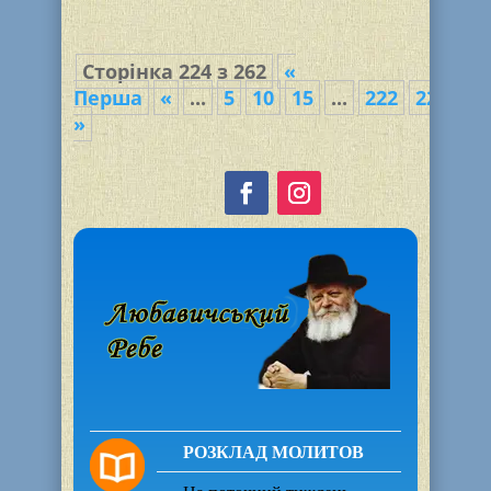
воспитанников впервые в это время
года. Пятеро...
Сторінка 224 з 262
«
Перша
«
...
5
10
15
...
222
223
22
»
РОЗКЛАД МОЛИТОВ