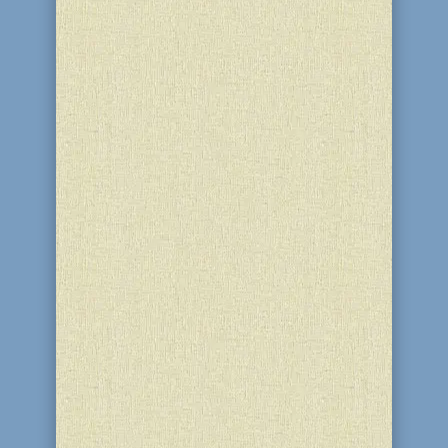
16-17 декабря 2016 года в «Меноре»
участницы «Колель Тора» города
Каменского во главе с ребецн Диной
Стамблер приняли участие в
шаббатоне, завершением которого
был грандиозный женский
фарбренген, посвящённый 19
Кислева. Организовали мероприятия
программа «Колель Тора...