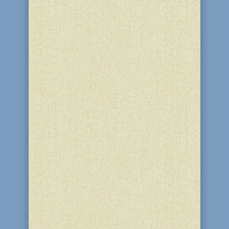
ареста Алтер Ребе, рабби Шнеура-
Залмана из Ляд. Этот день – Новый год
Хасидизма, традиционно один из
самых значимых праздников для
еврейской общины каждого города. В
еврейской общине Каменского в этот...
Перед тем, как встретиться с Эсавом,
Яаков послал к нему гонцов, чтобы