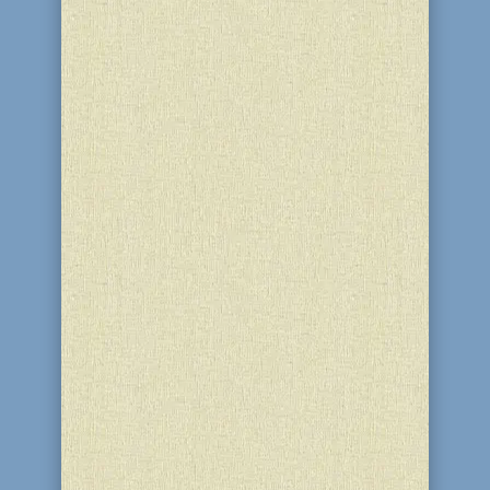
15 декабря 2016 года , в еврейской
общине «Бейт-Барух» города
Каменское состоялась церемония
брит-милы для: Дениса Морозова —
еврейское имя Дан Помог совершить
этот ответственный поступок,
выполнив процедуру на самом
высоком уровне известный моэль –...