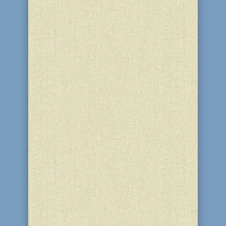
сообщить о своем возвращении из
Харана. Тора так говорит об этом в
начале главы "Вайишлах": "И
отправил Яаков перед собой ангелов к
Эсаву, брату своему". Слово "ангелы"
здесь можно трактовать как...