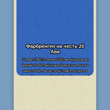
Фарбренген на честь 20
Ава
20 Ава 5786 (3 серпня 2026) ми відзначаємо
йорцайт Рабі Леві-Іцхака Шнеєрсона, батька
нашого Ребе. На честь цієї пам'ятної дати в
благодійному центрі "Бейт Барух" та синагозі
"Бейт Реувен" (м....
Детальніше