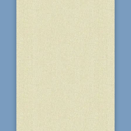
Волковой. В рамках встречи были
проведено открытое занятие по
традициям еврейского народа на тему:
«Ханука», круглый стол, презентация
детского сада, а также
индивидуальные...
19 кислева евреи во всем мире
отмечают день освобождения из-под