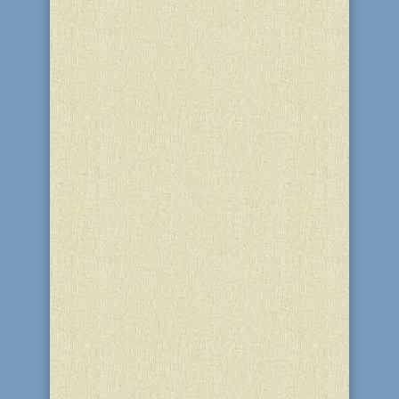
2-4 декабря 2016 г. в йешиве «Томхей
Тмимим» (г. Пушкино, Московской
области) состоялся шаббатон «Йешива
Уикэнд», в котором, кроме студентов
йешивы, участвовали делегации
еврейских общин городов Украины и
РФ, всего 17 человек. В состав
украинской делегации входили...