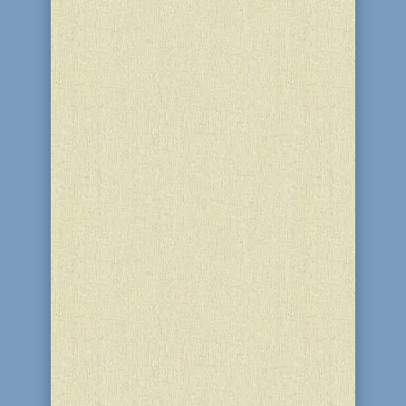
Елизавета Болотина, ученица 11
класса, президент школьного
парламента УВК «Ор-Авнер», приняла
участие во встреча лидеров
ученического самоуправления и
евроклубного движения города
Каменского с мэром Андреем
Белоусовым и заместителем
городского головы, главой Южной...