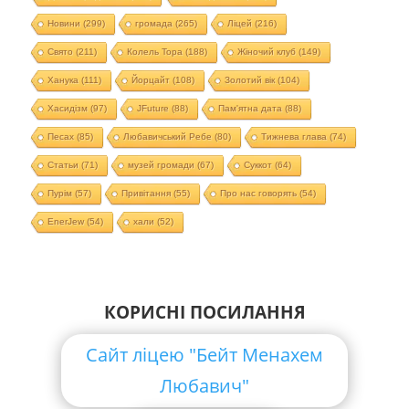
Новини
(299)
громада
(265)
Ліцей
(216)
Свято
(211)
Колель Тора
(188)
Жіночий клуб
(149)
Ханука
(111)
Йорцайт
(108)
Золотий вік
(104)
Хасидізм
(97)
JFuture
(88)
Пам'ятна дата
(88)
Песах
(85)
Любавичський Ребе
(80)
Тижнева глава
(74)
Статьи
(71)
музей громади
(67)
Суккот
(64)
Пурім
(57)
Привітання
(55)
Про нас говорять
(54)
EnerJew
(54)
хали
(52)
КОРИСНІ ПОСИЛАННЯ
Сайт ліцею "Бейт Менахем
Любавич"