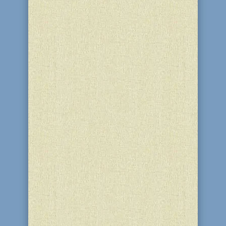
событию, в них приняли участие и
участницы...
15 декабря 2016 года в УВК "Ор -
Авнер" состоялась встреча с
куратором проекта «Даркейну» Диной