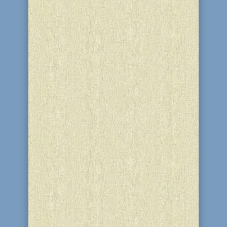
9 и 10 Кислева, в честь 243-й
годовщины со дня рождения и 189-й
годовщины дня ухода из жизни
Второго Ребе ХаБаДа, рабби Дов-Бера,
которого также называли Мителер
Ребе, «Средний Ребе», а также 188-й
годовщины его Освобождения из
царской тюрьмы, для учеников
школы...