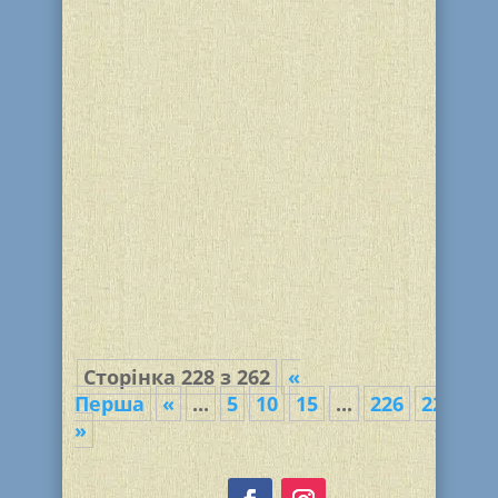
В клубе «Золотой Век» еврейской
общины г. Каменское состоялась, уже
ставшая традиционной,
интеллектуальная игра «Что? Где?
Когда?». В игре приняли участие две
команды: «Еврейские казаки»
(Александр Белоус – капитан, Натан
Ореховский, Леонид Кузин, Александр
Хейфец,...
Сторінка 228 з 262
«
Перша
«
...
5
10
15
...
226
227
22
»