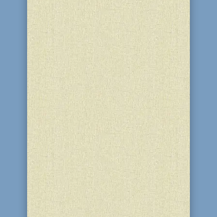
День свадьбы рабби Менахема-
Мендела Шнеерсона и ребецн Хаи
Мушки Шнеерсон ежегодно празднуют
хасиды всего мира. Этот год не стал
исключением. 14 Кислева в общинном
центре «Бейт Барух» прошел ряд
мероприятий, посвященных этому