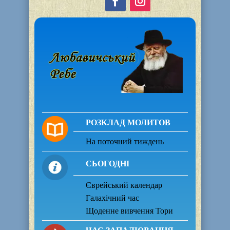
РОЗКЛАД МОЛИТОВ
На поточний тиждень
СЬОГОДНІ
Єврейський календар
Галахічний час
Щоденне вивчення Тори