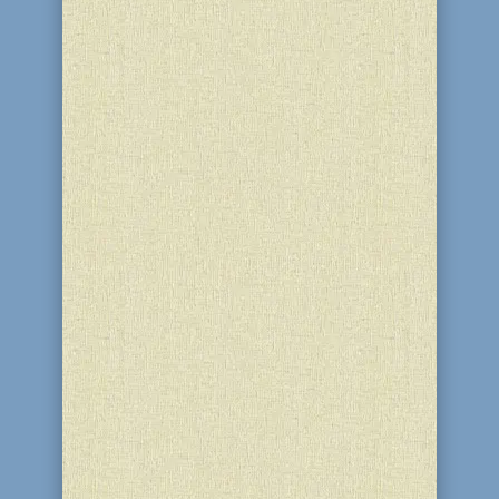
В Верховной Раде Украины состоялось
торжественное открытие выставки
«Путь к мечте – вклад выходцев из
Украины в создании Государства
Израиль». В вернисаже приняли
участие посол Израиля Элиав