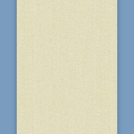
юбилей воспитателя детского сада
"Хая Мушка" Тамары Григорьевны
Комаровой! Педагогические
коллективы школы "Ор-Авнер" и
детского сада сердечно поздравили
юбиляра, пожелали здоровья и долгих
лет жизни. К...