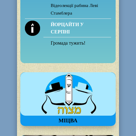
Відеолекції рабина Леві
Стамблера
ЙОРЦАЙТИ У
СЕРПНІ
Громада тужить!
МІЦВА