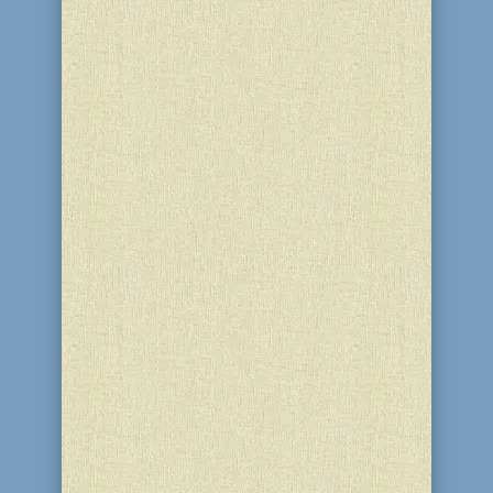
Выпускной вечер для одиннадцатого
класса Днепродзержинской еврейской
школы «Ор Авнер» в этом году
традиционно прошел в банкетном
зале синагоги «Бейт-Реувен». "Сегодня
наша пристань отправляет кораблик
детства в дальние края, на нем мы в
путешествие отправляем уже...