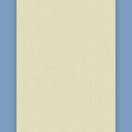
Последний звонок 2016
Закончился интересный и
насыщенный учебный год в еврейской
школе «Ор-Авнер», которая в этом году
отмечала свой 15-ти летний юбилей.
Много нового узнали ребята,
повзрослели, сдружились. Будни и
праздники, проведённые в коллективе
единомышленников, научили их...