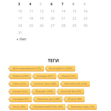
3
4
5
6
7
8
9
10
11
12
13
14
15
16
17
18
19
20
21
22
23
24
25
26
27
28
29
30
31
« Лип
ТЕГИ
День народження
(705)
Благодійність
(308)
Новини
(299)
громада
(267)
Ліцей
(216)
Свято
(211)
Колель Тора
(188)
Жіночий клуб
(149)
Ханука
(111)
Йорцайт
(108)
Золотий вік
(105)
Хасидізм
(97)
Пам'ятна дата
(88)
JFuture
(88)
Песах
(85)
Любавичський Ребе
(80)
Тижнева глава
(74)