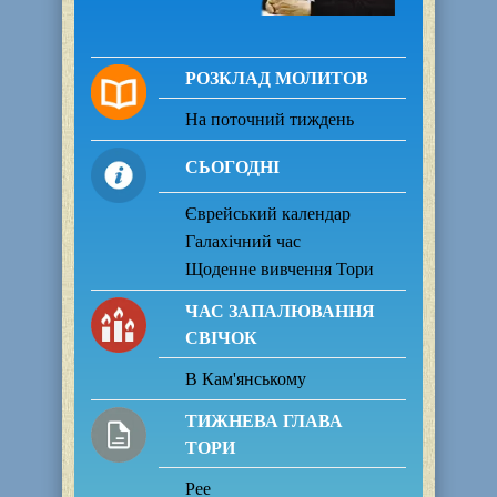
РОЗКЛАД МОЛИТОВ
На поточний тиждень
СЬОГОДНІ
Єврейський календар
Галахічний час
Щоденне вивчення Тори
ЧАС ЗАПАЛЮВАННЯ
СВІЧОК
В Кам'янському
ТИЖНЕВА ГЛАВА
ТОРИ
Рее