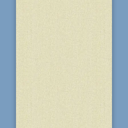
В воскресенье, 22 мая, состоялось
выездное заседание женского клуба
«Колель Тора», которое было
организовано в «Грин Парке» в
Левобережной части города. Вс-
евышний позаботился об участниках