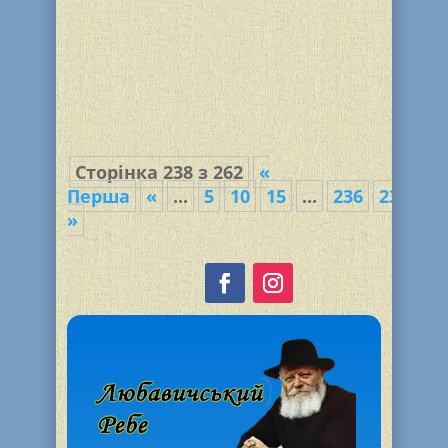
прочие увеселения, жгут костры и
стреляют из лука. Множество людей
посещает в этот день гору Мерон в
Израиле, где находится могила
великого мудреца рабби...
Сторінка 238 з 262
«
Перша
«
...
5
10
15
...
236
237
23
»