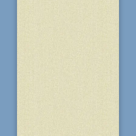
Парад на Лаг баОмер
26 мая 2016 года Днепродзержинская
еврейская община праздновала Лаг
баОмер. Лаг баОмер это 33-й день
отсчета Омера, который отмечается
как праздник, когда устраивают
пикники и прочие увеселения, жгут
костры и стреляют из лука. Множество