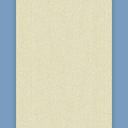
людей посещает в этот день гору...
Всю предыдущую неделю в стенах
детского сада «Хая Мушка» царила
праздничная атмосфера - ребятишки
готовились к выпускному утреннику.
Двери празднично украшенного зала
распахнулись перед малышами и
гостями. Посмотреть концерт пришли
мамы, папы, бабушки и дедушки. И...