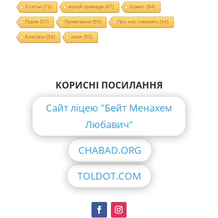
Статьи
(71)
музей громади
(67)
Суккот
(64)
Пурім
(57)
Привітання
(55)
Про нас говорять
(54)
EnerJew
(54)
хали
(53)
КОРИСНІ ПОСИЛАННЯ
Сайт ліцею "Бейт Менахем
Любавич"
CHABAD.ORG
TOLDOT.COM