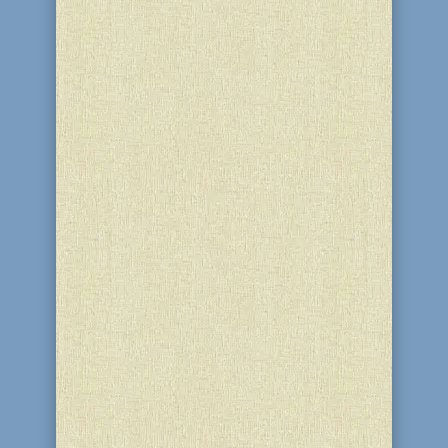
В Днепродзержинской еврейской
общине прошла благотворительная
акция, организованная и
спонсированная ФОНДОМ "КЕРЕН
ЕДИДУТ" совместно с Федерацией
еврейских общин СНГ. Слава Б-гу, наш
мир вовеки держался и всегда будет
держаться на благотворительности и
милосердии...