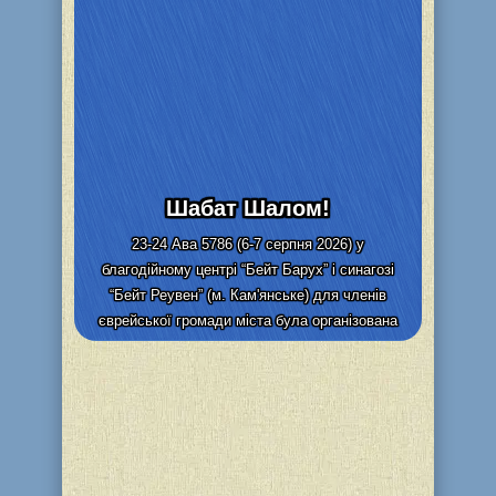
Шабат Шалом!
23-24 Ава 5786 (6-7 серпня 2026) у
благодійному центрі “Бейт Барух” і синагозі
“Бейт Реувен” (м. Кам'янське) для членів
єврейської громади міста була організована
видача та адресна доставка...
Детальніше