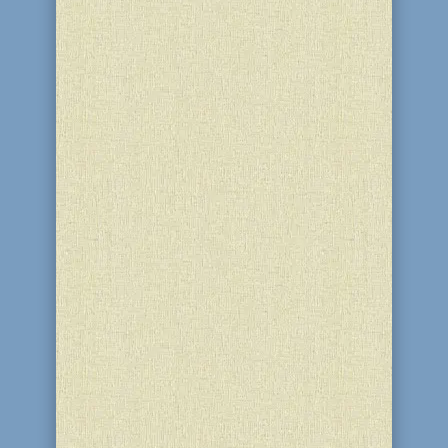
Заседание женского клуба
Днепродзержинской еврейской
общины состоялось сегодня в синагоге
"Бейт-Реувен". Это интересное
мероприятие было посвящено
предстоящему празднику Шавуот -
дню дарования Торы на горе Синай 6
сивана на 50 день Омера. Участницы
клуба под...