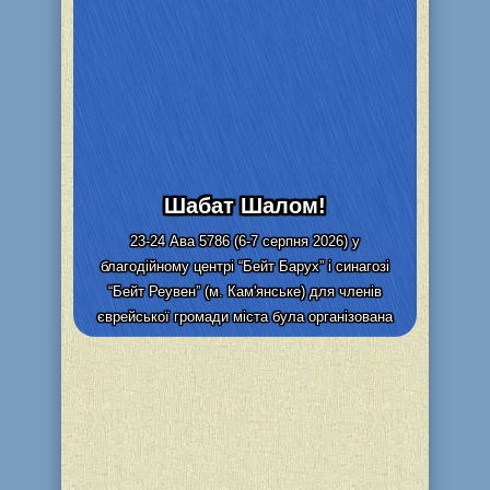
Шабат Шалом!
23-24 Ава 5786 (6-7 серпня 2026) у
благодійному центрі “Бейт Барух” і синагозі
“Бейт Реувен” (м. Кам'янське) для членів
єврейської громади міста була організована
видача та адресна доставка...
Детальніше