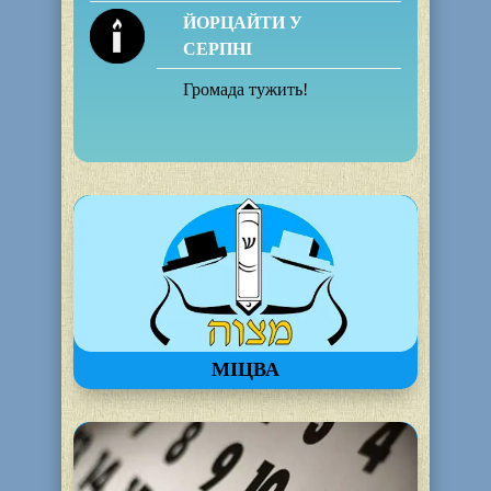
ЙОРЦАЙТИ У
СЕРПНІ
Громада тужить!
МІЦВА