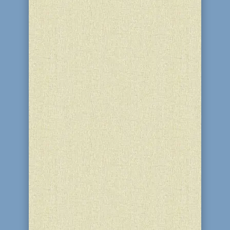
их на билл - бордах в разных районах
города. Делается это для этого, чтобы
о наступлении одного из главных
праздников в еврейском календаре
знали не...
И сказал Б-г, обращаясь к Моше: "Иди