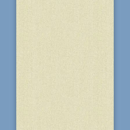
грн., для детей и пенсионеров - 15 грн.
Кто...
Поскольку еврею запрещено иметь
хамец в своем владении в течение
всех дней праздника Песах, любой
неуничтоженный хамец должен быть
продан нееврею на все время
праздника. Все такого рода запасы