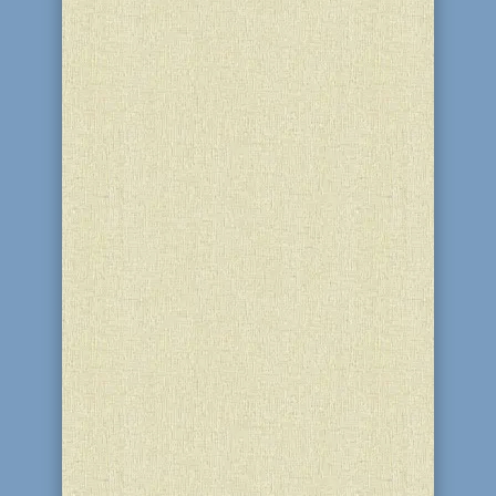
к фараону... и скажи ему: Б-­г,
Всесильный Б-г евреев, послал меня к
тебе сказать: отпусти народ Мой,
чтобы Мне он служил в пустыне".
(Пятикнижие, книга Шмот, 7:14-16)
Мудрецы называют Песах "Временем
свободы нашей". Исход из...