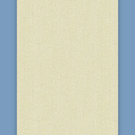
Члены Днепродзержинской еврейской
общины никогда не остаются в
стороне от массовых городских
мероприятий. Подтверждение этому
мы находим на Днепродзержинском
сайте ДИСК, где размещена большая
статья о Кубке "РУДИ" по плаванию,
одним из организаторов которого
был...