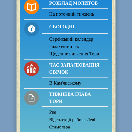
РОЗКЛАД МОЛИТОВ
На поточний тиждень
СЬОГОДНІ
Єврейський календар
Галахічний час
Щоденне вивчення Тори
ЧАС ЗАПАЛЮВАННЯ
СВІЧОК
В Кам'янському
ТИЖНЕВА ГЛАВА
ТОРИ
Рее
Відеолекції рабина Леві
Стамблера