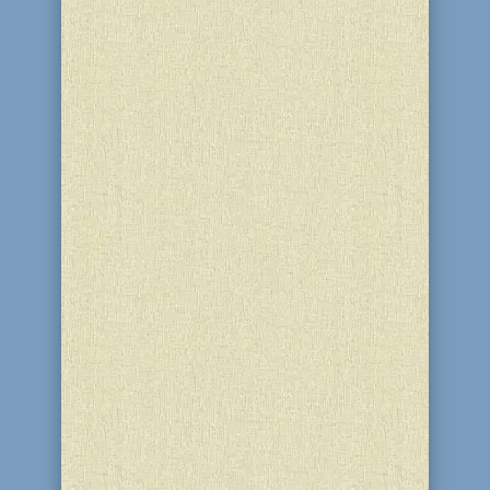
Приглашаем Вас отметить вместе с
нами праздник ПЕСАХ! Праздничные
мероприятия состоятся в здании
Благотворительного Центра "Бейт
Барух" по ул. Арсеничева, 5, тел. 53-
42-13, 53-37-42 Стоимость билета - 30