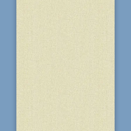
В ярко украшенном банкетном зале
Днепродзержинской синагоги «Бейт-
Реувен» 12 апреля состоялся праздник
в честь бар/бат мицвы Добрыни
Савинского, Даниэля Кельмана, Ализы
Эстер Мильман, Кейлы Скотаренко,