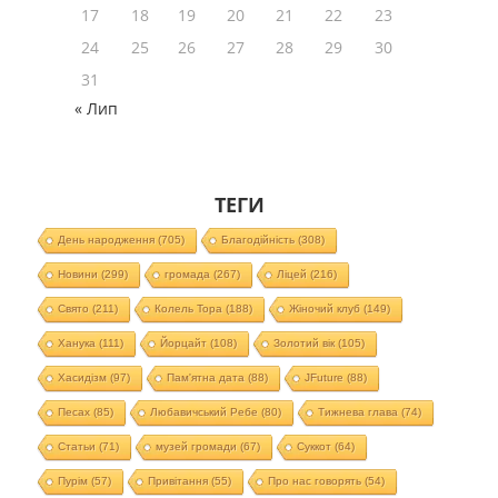
17
18
19
20
21
22
23
24
25
26
27
28
29
30
31
« Лип
ТЕГИ
День народження
(705)
Благодійність
(308)
Новини
(299)
громада
(267)
Ліцей
(216)
Свято
(211)
Колель Тора
(188)
Жіночий клуб
(149)
Ханука
(111)
Йорцайт
(108)
Золотий вік
(105)
Хасидізм
(97)
Пам'ятна дата
(88)
JFuture
(88)
Песах
(85)
Любавичський Ребе
(80)
Тижнева глава
(74)
Статьи
(71)
музей громади
(67)
Суккот
(64)
Пурім
(57)
Привітання
(55)
Про нас говорять
(54)