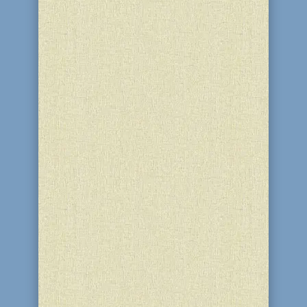
5748 г., недельная глава Шмини,
третий день недели, о котором дважды
сказано «ИБО ХОРОШО», с Б-жьей
помощью 11 Нисана, предводитель
колена Ашер, Бруклин, год Акэль. Мир
и Благословение! В продолжение
письма, написанного в преддверие
Субботы Новомесячья...