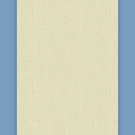
квасного (а также непасхальная
посуда, если она не была
тщательнейшим...
Традиционно перед праздником
Пейсах еврейская община
Днепродзержинска готовит красочные
рекламные постеры и размещает