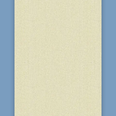
11 нисана 5776 года, в синагоге "Бейт-
Реувен" члены Днепродзержинской
Еврейской общины отметили День
рождения Выдающегося человека и
праведника - Любавичского Ребе
Менахем-Мендла Шнеерсона.
Праздник начался под звуки
торжественно - трогательной
хасидской музыки,...