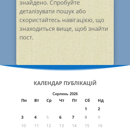
знайдено. Спробуйте
деталізувати пошук або
скористайтесь навігацією, що
знаходиться вище, щоб знайти
пост.
КАЛЕНДАР
ПУБЛІКАЦІЙ
Серпень 2026
Пн
Вт
Ср
Чт
Пт
Сб
Нд
1
2
3
4
5
6
7
8
9
10
11
12
13
14
15
16