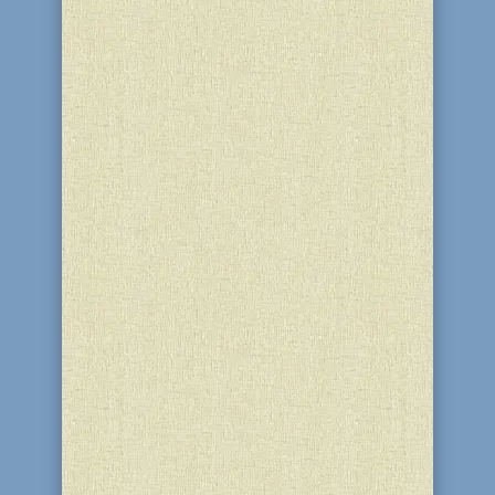
11 Ниссана День рождения
Любавичского Ребе члены
Днепродзержинской общины
отмечали по-особому. И это не
случайно! Именно с деятельностью
этого необыкновенного человека
связано возрождение и
развитие нашей общины. После
приезда в город посланников Ребе
раввина Леви...