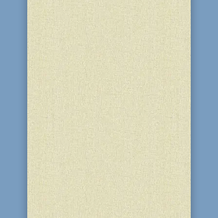
14 апреля в школу "Ор-Авнер"
приехали гости: Инди и Мушка.
Приехали издалека, одна – из
Великобритании, вторая - из США.
Участвуя в проекте, посвященном
Песаху, они посещают еврейские
общины и школы в разных городах и
рассказывают о традициях Песаха.
Каждый год, в...