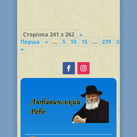
Леи Шепель, Эстер Мухиной. Все дети
учатся в 6-ом классе нашей...
Сторінка 241 з 262
«
Перша
«
...
5
10
15
...
239
240
24
»