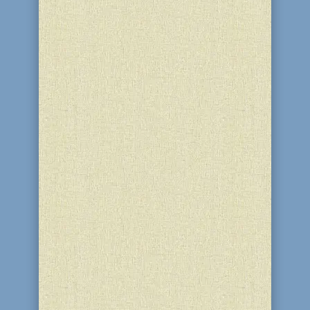
стремиться исполнить заповеди как
можно лучше едят...
В предыдущих главах книги Ваикра
речь идет о законах, связанных с
различными животными, о том, какие
из них являются "чистыми",
разрешенными к употреблению в
пищу, а какие - нет, какие жертвы
следует приносить в Храме. Глава
Тазриа рассказывает о законах,