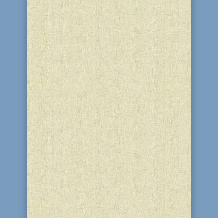
Друзья! Приглашаем на наш
традиционный Пасхальный Седер,
который состоится в
Днепродзержинской еврейской
общине. Помимо 4 бокалов вина,
несчетного количества мацы, горькой
зелени, соленой воды и сэндвича