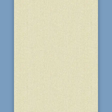
Гилеля, вас ждет вкусная еда,
приятное общение,
интеллектуальные...
Маца
Две заповеди Торы связаны с самым
известным аспектом праздника Песах
с тем, что вместо хлеба мы едим мацу.
Одна заповедь - есть мацу, вторая -
запрет есть "хамец". Многие едят в
Песах обычную мацу, однако те, кто