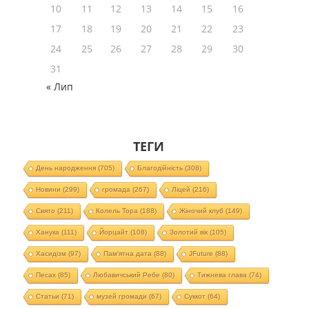
10
11
12
13
14
15
16
17
18
19
20
21
22
23
24
25
26
27
28
29
30
31
« Лип
ТЕГИ
День народження
(705)
Благодійність
(308)
Новини
(299)
громада
(267)
Ліцей
(216)
Свято
(211)
Колель Тора
(188)
Жіночий клуб
(149)
Ханука
(111)
Йорцайт
(108)
Золотий вік
(105)
Хасидізм
(97)
Пам'ятна дата
(88)
JFuture
(88)
Песах
(85)
Любавичський Ребе
(80)
Тижнева глава
(74)
Статьи
(71)
музей громади
(67)
Суккот
(64)