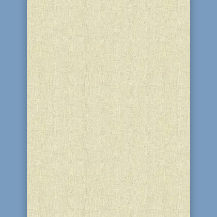
11 апреля – День, ставший знаковым в
истории Великой Отечественной
войны и человечества. История
человечества хранит много скорбных
дат и ужасающих деяний, многие из
которых пришлись на XX век,
вместивший сразу две мировых