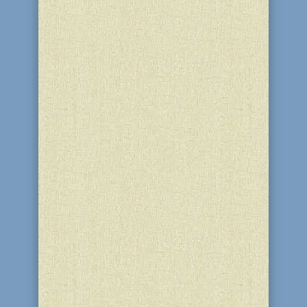
Вчера, 7 апреля, в Днепропетровске, в
главном зале торжеств центра
«Менора» состоялось одно из
важнейших событий в еврейской
культурной жизни этого года – концерт
легендарного хасидского певца
Авраама Фрида. По приглашению
главного раввина Днепропетровска
и...