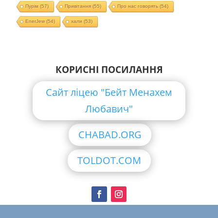
Пурім
(57)
Привітання
(55)
Про нас говорять
(54)
EnerJew
(54)
хали
(53)
КОРИСНІ ПОСИЛАННЯ
Сайт ліцею "Бейт Менахем
Любавич"
CHABAD.ORG
TOLDOT.COM