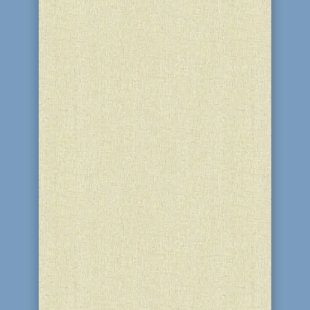
«Мы обязаны соблюдать заповедь о
благотворительности более других
предписаний Торы, ибо
благотворительность есть
отличительный признак праведных
потомков праотца Авраама. Лишь
благотворительностью установится
трон Израиля и истинная вера»....