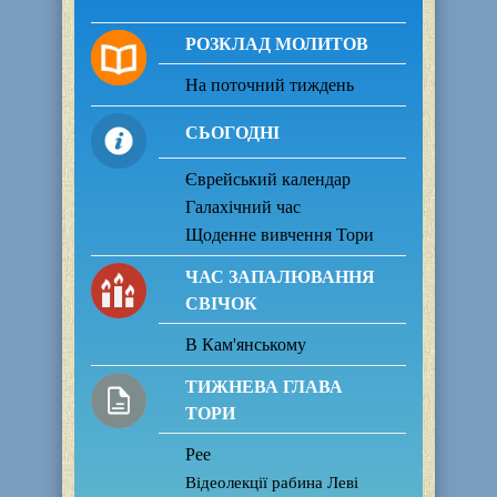
РОЗКЛАД МОЛИТОВ
На поточний тиждень
СЬОГОДНІ
Єврейський календар
Галахічний час
Щоденне вивчення Тори
ЧАС ЗАПАЛЮВАННЯ
СВІЧОК
В Кам'янському
ТИЖНЕВА ГЛАВА
ТОРИ
Рее
Відеолекції рабина Леві