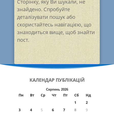
Сторінку, яку Ви шукали, не
знайдено. Спробуйте
деталізувати пошук або
скористайтесь навігацією, що
знаходиться вище, щоб знайти
пост.
КАЛЕНДАР
ПУБЛІКАЦІЙ
Серпень 2026
Пн
Вт
Ср
Чт
Пт
Сб
Нд
1
2
3
4
5
6
7
8
9