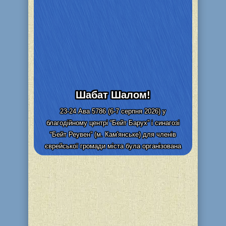
Шабат Шалом!
23-24 Ава 5786 (6-7 серпня 2026) у
благодійному центрі “Бейт Барух” і синагозі
“Бейт Реувен” (м. Кам'янське) для членів
єврейської громади міста була організована
видача та адресна доставка...
Детальніше