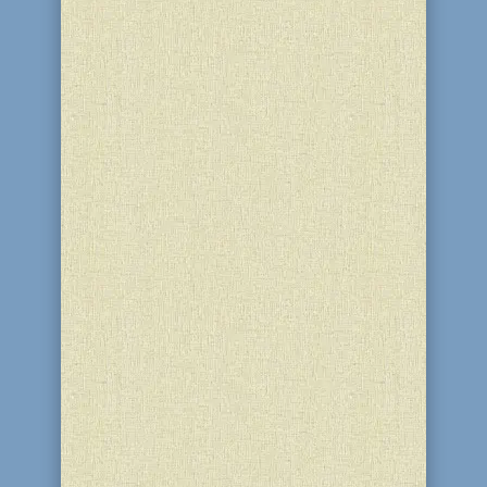
2 нисана – день памяти пятого
Любавичского Ребе Шолома Дов-Бера,
более известного под именем Ребе
Рашаб – мудреца Торы. Человек
приходит в этот мир со своим
заданием от Всевышнего. Но не
всякий человек может так глубоко
понять это задание и так просто его
исполнить....