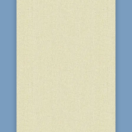
В чем смысл Седера? Неужели только в
том, чтобы отметить далекие события
нашей истории с помощью
небольшого необременительного
ритуала, чтением молитв и текстов
Писания? Зачастую именно так
понимают смысл Седера. Однако такое
понимание свидетельствует об
огромном...