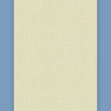
10 декабря 2015 еврейский женский
институт «Бейт-Хана» пригласила
девочек старшей школы
поучаствовать в интеллектуальной
игре - Аидише умник. На это
мероприятие наша община
отправилась делегацией в 20 человек
вместе с участницами и командой
поддержки. В...