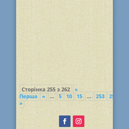
Мени и Яков Стамблер, по просьбе
Любавичского Ребе, подарили радость
Хануки семьям евреев
Днепродзержинска. [video
width="1280" height="720"...
Сторінка 255 з 262
«
Перша
«
...
5
10
15
...
253
254
25
»