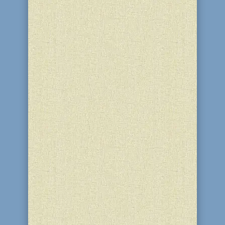
Репортаж о праздновании Хануки в
Днепродзержинском театре прозвучал
по радио. В нем прозвучали
выступление главного раввина