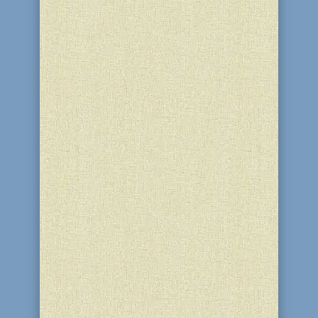
В пятый вечер Хануки на Майдане
Героев, члены общины зажигали огонь
на городской ханукие.