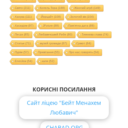
Свято
(211)
Колель Тора
(188)
Жіночий клуб
(149)
Ханука
(111)
Йорцайт
(108)
Золотий вік
(104)
Хасидізм
(97)
JFuture
(88)
Пам'ятна дата
(88)
Песах
(85)
Любавичський Ребе
(80)
Тижнева глава
(74)
Статьи
(71)
музей громади
(67)
Суккот
(64)
Пурім
(57)
Привітання
(55)
Про нас говорять
(54)
EnerJew
(54)
хали
(52)
КОРИСНІ ПОСИЛАННЯ
Сайт ліцею "Бейт Менахем
Любавич"
CHABAD.ORG