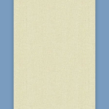
Телекомпания МиС ТВ выпустила
видеорепортаж о праздновании
Хануки в Днепродзержинске
[su_youtube...