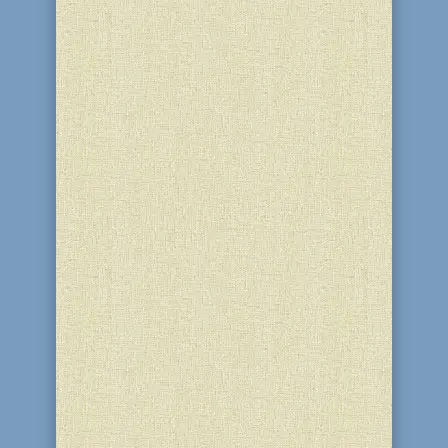
Ханука! Праздник Огней, праздник
света, освящения, обновления! Ребята
нашей школы, в эти праздничные дни,
побывали в домах одиноких и пожилых
людей общины. Все с большим
удовольствием зажигали ханукальные
светильники, угощали вкусными
пончиками, дарили радость и тепло...