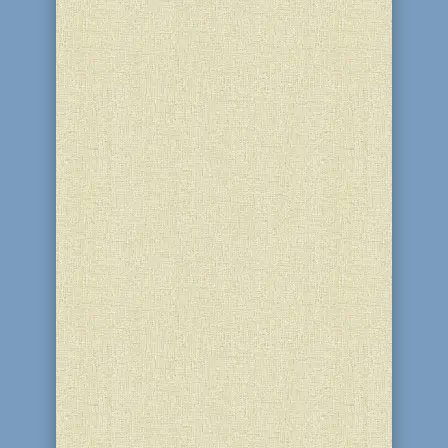
В канун праздника Ханука все ученики
школы "Ор-Авнер" и воспитанники
детского сада "Хая-Мушка" получили
наборы с ханукальными
подсвечниками, НО!!! Они должны
были не просто исполнить заповедь
зажигая свечи, а, шагая в ногу со