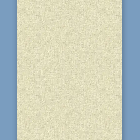
09.12.2015г. состоялось открытие
компьютерных курсов «Интел плюс»
для участников клуба «Золотой век».
Курсы «Интел плюс» - это новые
возможности для людей старшего
возраста приобрести знания работы
на компьютере. Овладев
компьютерной грамотой, слушатели
получат...