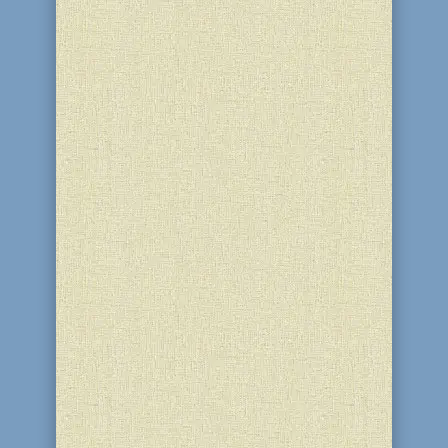
Днепродзержинска Леви Стамблера на
сцене театра, поздравление мэра
Днепродзержинска Андрея Белоусова
и фрагмент выступления Мордехая...