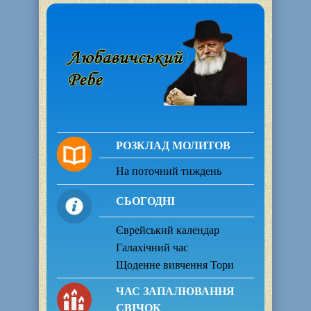
РОЗКЛАД МОЛИТОВ
На поточний тиждень
СЬОГОДНІ
Єврейський календар
Галахічний час
Щоденне вивчення Тори
ЧАС ЗАПАЛЮВАННЯ
СВІЧОК