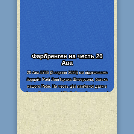
Фарбренген на честь 20
Ава
20 Ава 5786 (3 серпня 2026) ми відзначаємо
йорцайт Рабі Леві-Іцхака Шнеєрсона, батька
нашого Ребе. На честь цієї пам'ятної дати в
благодійному центрі "Бейт Барух" та синагозі
"Бейт Реувен" (м....
Учебные материалы Колель
Детальніше
Тора