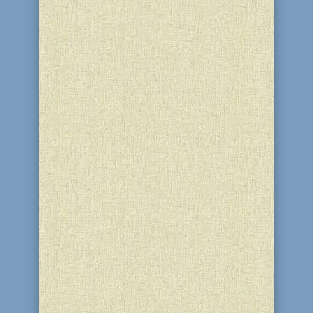
Любавический Ребе, рабби Менахем-
Мендел Шнеерсон (1902-1994),
считается наиболее феноменальным
еврейским духовным лидером и
мыслителем современной эпохи.
Сотни томов опубликованных трудов,
тысячи посланников по всему миру,
несущих собратьям свет его учения,
сотни...