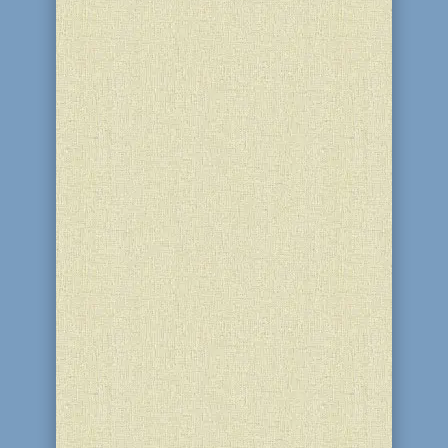
Діти – майбутнє нації, інтелектуальна
еліта, гордість, честь, надія і
сподівання країни. Завданням
освітянської спільноти є підтримка
обдарованих дітей, інвестиція в
майбутнє нашої України. Організація
навчально-виховного процесу в НВК
«Ор-Авнер» надає можливість...