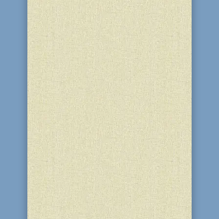
Хасидизм в лице рабби Исраэля Баал-
Шем-Това не стремился, не дай Б-г, к
реформированию иудаизма. Хасидизм
БеШТа – это более глубокий
психологический взгляд на
вероучение. Оставляя неизменной
Алаху, он преобразовывает не веру, а
верующего. В чем сущность учения...