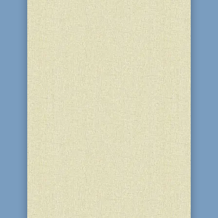
Одним из основателей хасидизма в
центральной Польше был великий
праведник рабби Леви-Ицхак бен
Меир из Бердичева (1740? –1810 гг.) –
хасидский цаддик и раввин, один из
наиболее выдающихся