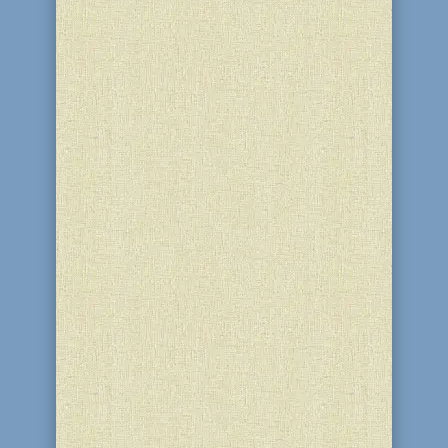
Работа шлихим по популяризации
хасидизма в...
Йорцайт или годовщина смерти
дорогого человека - это время, когда
следует почтить его память