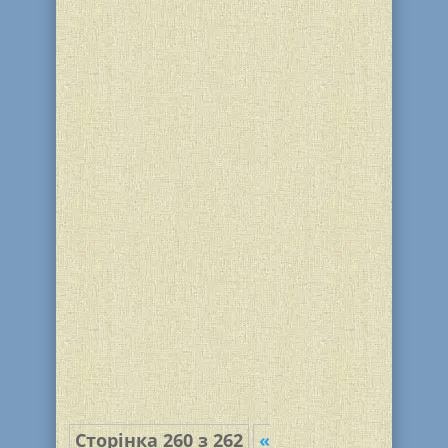
Краткие биографические сведения
«Хотите знать, что такое хасидизм? –
спросил как-то Баал-Шем-Тов. –
Однажды кузнец решил завести
собственное дело. Он купил молот,
меха и принялся за работу. Но у него
ничего не...
Сторінка 260 з 262
«