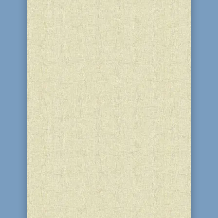
представителей хасидизма конца XVIII
– начала XIX вв. Этот замечательный...
Итак, человек проснулся, сказал «Модэ
ани», омыл руки, умылся и оделся.