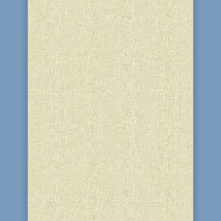
прочтением в синагоге молитвы
Кадиш, благотоворительными
пожертвованиями и изучением Торы.
[su_button
url="http://www.ru.chabad.org/calendar
/yahrtzeit.htm"...