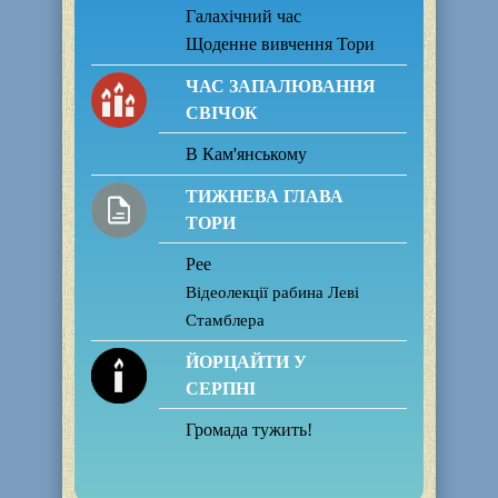
Галахічний час
Щоденне вивчення Тори
ЧАС ЗАПАЛЮВАННЯ
СВІЧОК
В Кам'янському
ТИЖНЕВА ГЛАВА
ТОРИ
Рее
Відеолекції рабина Леві
Стамблера
ЙОРЦАЙТИ У
СЕРПНІ
Громада тужить!