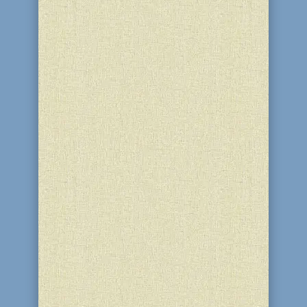
Рабби Дов-Бер из Межирича (Великий
Маггид) – духовный лидер хасидского
движения. После смерти рабби
Исраэля Баал-Шем-Това хасидское
движение устремилось навстречу
простым евреям, которые остро
нуждались в понимании, любви и
поддержке. Начался второй этап в
истории...