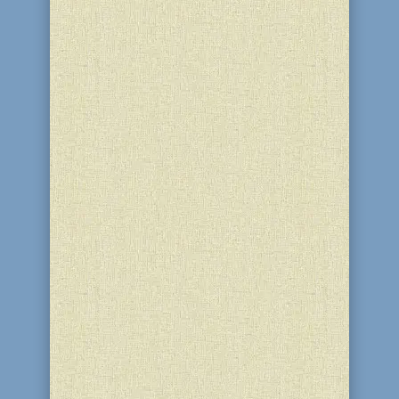
Может быть, теперь он может
приступить к завтраку или к
утреннему кофе? Однако Галаха
говорит: подождите! Повремените еще
минуту! Перед едой вы обязаны
воздать хвалу Тому, Кто подарил вам
все эти...
Рабби Дов-Бер покинул этот мир в
1772 году, не оставив после себя
преемника. Начался третий этап
развития хасидизма, связанный с
деятельностью учеников Великого
Маггида, которые были его
посланцами еще при жизни учителя.