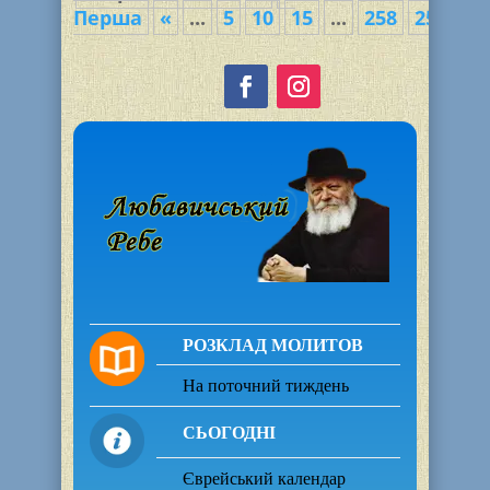
Перша
«
...
5
10
15
...
258
259
26
РОЗКЛАД МОЛИТОВ
На поточний тиждень
СЬОГОДНІ
Єврейський календар