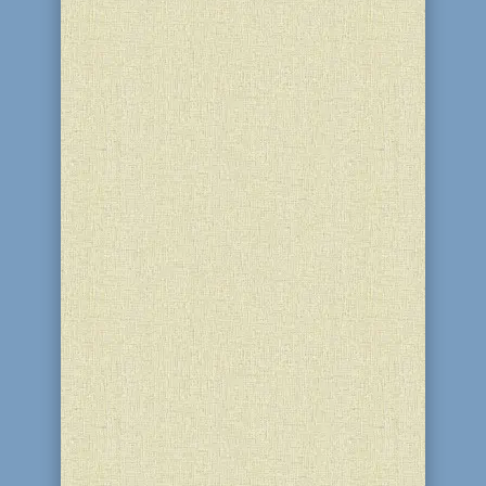
Еврейская история полна трагических
событий. Многие из них носят
национальный характер. Есть целый
период летом – 21 день, когда весь
еврейский народ скорбит о постигших
нас за наше непослушание карах
Всевышнего и соблюдает траур во...