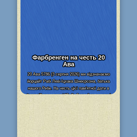
Фарбренген на честь 20
Ава
20 Ава 5786 (3 серпня 2026) ми відзначаємо
йорцайт Рабі Леві-Іцхака Шнеєрсона, батька
нашого Ребе. На честь цієї пам'ятної дати в
благодійному центрі "Бейт Барух" та синагозі
"Бейт Реувен" (м....
Детальніше