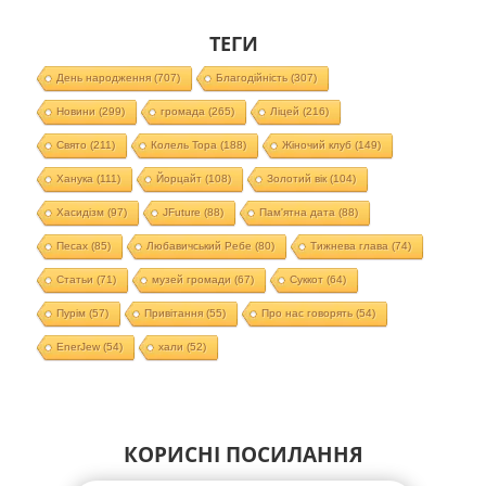
ТЕГИ
День народження
(707)
Благодійність
(307)
Новини
(299)
громада
(265)
Ліцей
(216)
Свято
(211)
Колель Тора
(188)
Жіночий клуб
(149)
Ханука
(111)
Йорцайт
(108)
Золотий вік
(104)
Хасидізм
(97)
JFuture
(88)
Пам'ятна дата
(88)
Песах
(85)
Любавичський Ребе
(80)
Тижнева глава
(74)
Статьи
(71)
музей громади
(67)
Суккот
(64)
Пурім
(57)
Привітання
(55)
Про нас говорять
(54)
EnerJew
(54)
хали
(52)
КОРИСНІ ПОСИЛАННЯ