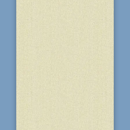
Остання в цьому році зустріч
учасників благодійного проєкту
неформальної освіти для дітей 6-12
років “JFuture“ відбулась у
благодійному центрі “Бейт Барух” і
синагозі “Бейт Реувен” (м. Кам'янське).
Весь рік під керівництвом Тови Рут
Рудасьової та Даніели Венжеги діти...