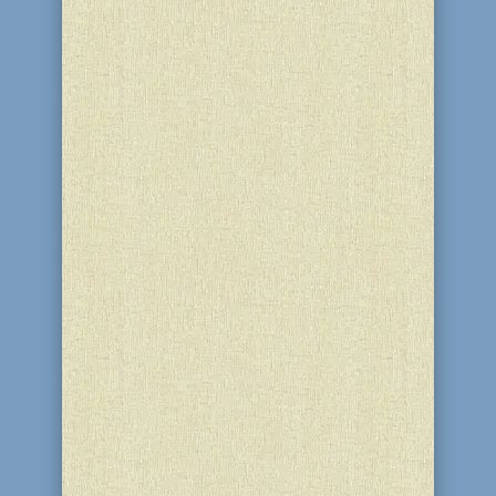
29 Сівана 5786 (14 червня 2026), на
честь Дня Ребе 3 Тамуза, у
благодійному центрі “Бейт Барух” і
синагозі “Бейт Реувен” (м. Кам'янське)
з ініціативи Головниго рабина міста,
реб Леві Іцхака Стамблера, пройшов
великий фарбренген для чоловіків.
Відео Ребе, вітальне...