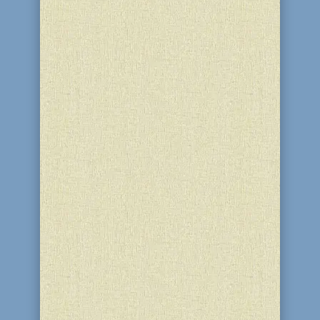
2 Тамуза 5786 (17 червня 2026), на
честь Дня Ребе (3 Тамуза), у
благодійному центрі “Бейт Барух” і
синагозі “Бейт Реувен” (м. Кам’янське)
відбулась видача та адресна доставка
святкових наборів членам єврейської
громади міста. [gallery size="full"
columns="2"...