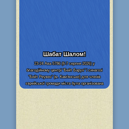
Шабат Шалом!
23-24 Ава 5786 (6-7 серпня 2026) у
благодійному центрі “Бейт Барух” і синагозі
“Бейт Реувен” (м. Кам'янське) для членів
єврейської громади міста була організована
видача та адресна доставка...
Детальніше