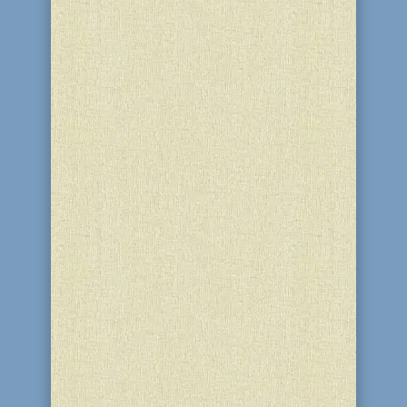
ЛЮБАВИЧСЬКОГО РЕБЕ ПОКИНУЛА
МАТЕРІАЛЬНИЙ СВІТ. У всіх громадах
ХаБаДа по всьому світу цього дня
відбуваються спеціальні заходи –
уроки, заняття,...