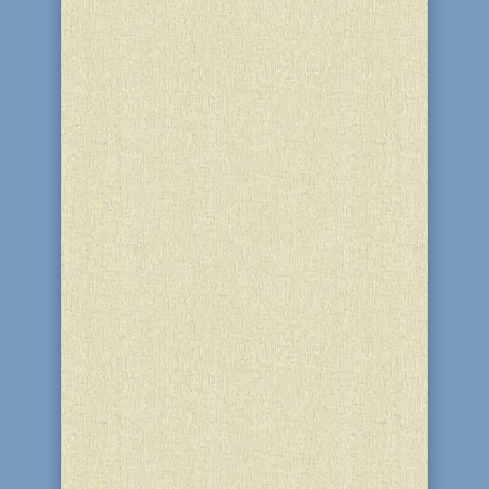
Балак, цар Моава, закликає до себе
пророка Біл'ама, щоб той прокляв
народ Ізраїлю. У дорозі Біл'ама
засуджує його ослиця, яка бачить
ангела, що за велінням Б-га
перегороджує шлях Біл'аму. Тричі, з
трьох різних місць Біл'ам намагається