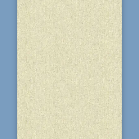
27 Сівана 5786 (12 червня 2026) в ліцеї
“Бейт Менахем Любавич” благодійного
центру “Бейт Барух” і синагоги “Бейт
Реувен” (м. Кам’янське) пролунав
останній дзвоник. “Жоден єврейський
хлопчик і жодна єврейська дівчинка не
мають права прожити навіть один