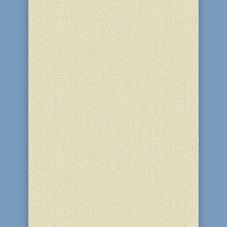
вимовити прокльони, але щоразу...
Третього Тамуза 5786 (18 червня 2026),
на честь Дня Ребе, у благодійному
центрі “Бейт Барух” і синагозі “Бейт
Реувен” (м. Кам’янське) для членів