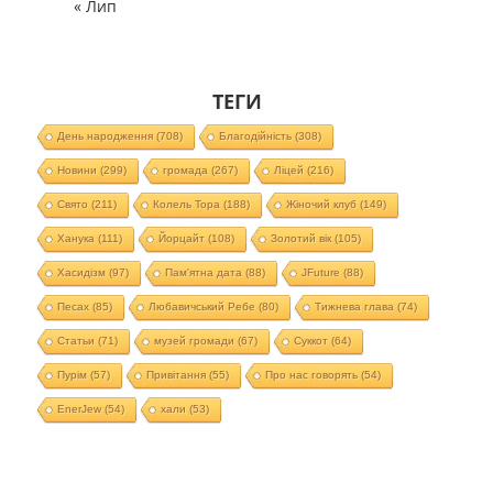
« Лип
ТЕГИ
День народження
(708)
Благодійність
(308)
Новини
(299)
громада
(267)
Ліцей
(216)
Свято
(211)
Колель Тора
(188)
Жіночий клуб
(149)
Ханука
(111)
Йорцайт
(108)
Золотий вік
(105)
Хасидізм
(97)
Пам'ятна дата
(88)
JFuture
(88)
Песах
(85)
Любавичський Ребе
(80)
Тижнева глава
(74)
Статьи
(71)
музей громади
(67)
Суккот
(64)
Пурім
(57)
Привітання
(55)
Про нас говорять
(54)
EnerJew
(54)
хали
(53)