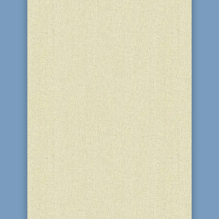
12-13 Тамуза 5786 (27-28 червня 2026)
євреї всього світу відзначають
річницю Визволення шостого
очільника руху ХаБаД Ребе Раяца і,
водночас, — 146-у річницю від дня
його народження. Раббі Йосеф-Іцхак
Шнеєрсон очолив рух ХаБаД у 5680
році (1920). Його час припав на...