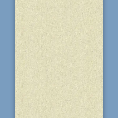
Сьогодні євреї всього світу
відзначають початок нового місяця –
Тамуз. Новомісяччя Тамуза триває два
дні, тому що місяць, що передує Тамузу
(тобто місяць Сіван), завжди є
«повним», таким, що завжди триває 30
днів. Перший день новомісяччя
Тамуза припадає на 30-те...