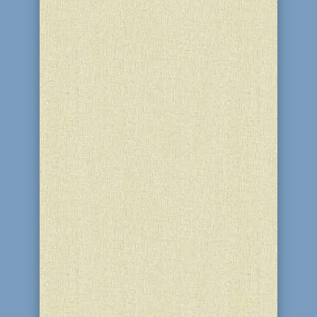
Навчальний рік 2025/2026 закінчився.
Учні пішли на довгоочікувані канікули.
А в благодійному центрі “Бейт Барух” і
синагозі “Бейт Реувен” (м. Кам'янське)
пройшла фінальна зустрічі учасників
освітнього проєкту для підлітків
“EnerJew”. Разом з координаторами
проєкту...