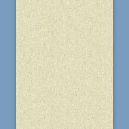
єврейської громади міста відбулись
святкові урочистості. В програмі для
дітей було: молитва, відео Ребе,
духовний урок,...