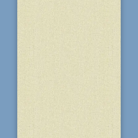
Єврейська громада Кам’янського з
глибоким сумом повідомляє, що 20 Іяра
5786 (7 травня 2026) на 61-му році
життя пішов у засвіти шановний
Андрій Ігорович Тікоцький.
Висловлюємо свої глибокі співчуття
рідним і близьким. Барух Даян а-Емет!
Благословенний Суддя праведний!...