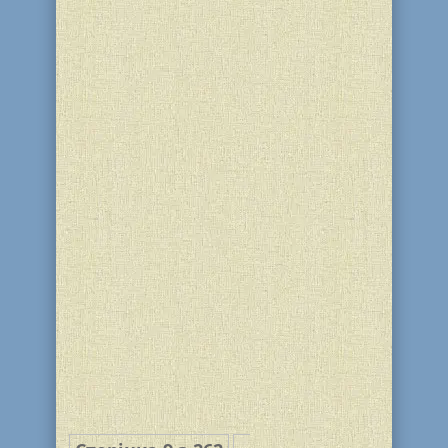
У синайській пустелі Б-г велить
провести перепис дванадцяти Колін
Ізраїлевих. У результаті здійсненого
Моше перепису налічується 603550
чоловіків віку військової служби (від 20
до 60). Коліно Леві обчислюється
окремо і налічує 22000 осіб чоловічої
статі віком від 1...