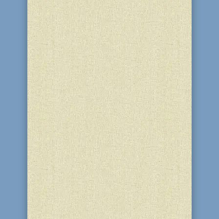
23 Іяра 5786 (10 травня 2026) у
благодійному центрі “Бейт Барух” і
синагозі “Бейт Реувен” (м. Кам'янське)
відбулась зустріч учасників
благодійного проєкту неформальної
освіти для дітей 6-12 років “JFuture“ за
темою — “Імунітет тіла і душі”. Разом з
координаторами...