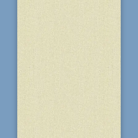
24 Іяра 5786 (11 травня 2026) у
благодійному центрі “Бейт Барух” і
синагозі “Бейт Реувен” (м. Кам'янське)
ребецн Діна Стамблер для жінок-