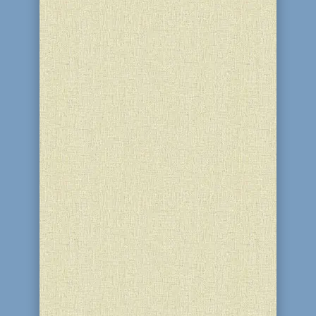
27 Іяра 5786 (14 травня 2026) у
благодійному центрі “Бейт Барух” і
синагозі “Бейт Реувен” (м. Кам'янське)
членам єврейської громади міста було
організовано видачу та адресну
доставку традиційних шабатніх хал.