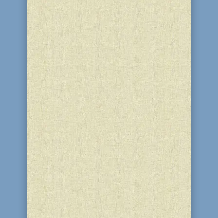
26 Іяра 5786 (13 травня 2026) у
благодійному центрі "Бейт Барух" і
синагозі "Бейт Реувен" (м. Кам'янське)
ребецн Діна Стамблер для жінок
Міжнародного освітнього проєкту
"Колель Тора" провела духовний урок
за книгою "Тора". Темою уроку стала
тижнева глава “Бамідбар”....