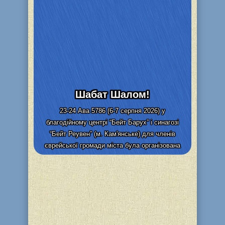
Шабат Шалом!
23-24 Ава 5786 (6-7 серпня 2026) у
благодійному центрі “Бейт Барух” і синагозі
“Бейт Реувен” (м. Кам'янське) для членів
єврейської громади міста була організована
видача та адресна доставка...
Детальніше