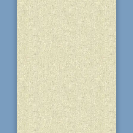
учасниць освітнього проєкту ”Колель
Тора” провела духовний урок за
книгою “Танія”. [gallery columns="2"
size="full"...