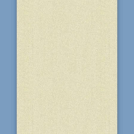
25-26 Іяра 5786 (12-13 травня 2026)
гість із Києва, ексучасник шоу “Мінора”
Костянтин Чепелєв, провів для учнів
приватного ліцею “Бейт Менахем
Любавич” (м. Кам'янське) майстер-клас
з техніки "String Art". Діти обрали
малюнки на свій смак і натхненно
працювали...