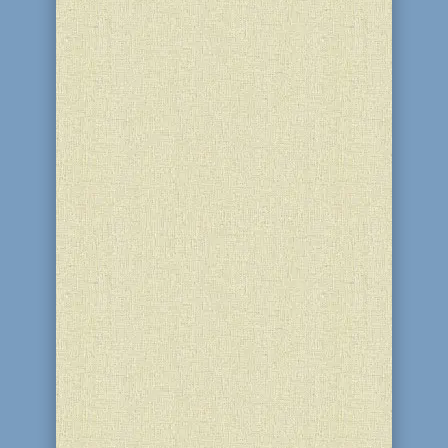
14 травня в нашій державі
відзначають День пам'яті українців,
які рятували євреїв під час Другої
світової війни. Цю дату було
встановлено Постановою Верховної
Ради України у 2021 році на знак
поваги до українських Праведників
народів світу та інших рятівників
євреїв,...