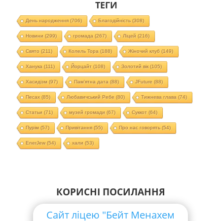
ТЕГИ
День народження
(706)
Благодійність
(308)
Новини
(299)
громада
(267)
Ліцей
(216)
Свято
(211)
Колель Тора
(188)
Жіночий клуб
(149)
Ханука
(111)
Йорцайт
(108)
Золотий вік
(105)
Хасидізм
(97)
Пам'ятна дата
(88)
JFuture
(88)
Песах
(85)
Любавичський Ребе
(80)
Тижнева глава
(74)
Статьи
(71)
музей громади
(67)
Суккот
(64)
Пурім
(57)
Привітання
(55)
Про нас говорять
(54)
EnerJew
(54)
хали
(53)
КОРИСНІ ПОСИЛАННЯ
Сайт ліцею "Бейт Менахем