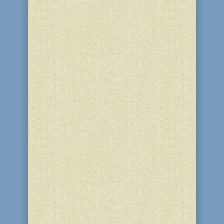
Запалювання свічок у Кам'янському:
п'ятниця о 19:57, вихід...
27 Іяра 5786 (14 травня 2026) у