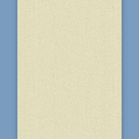
27 Іяра (14 травня) у ліцеї «Бейт
Менахем Любавич» відбувся
«Науковий хакатон» у межах проєкту
SmartJ. Учні 1–8 класів за обмежений
час розробляли прототипи наукових
ігор, тестували їх та обирали
найкращих у різних номінаціях.
Натхненниками заходу стали великі...