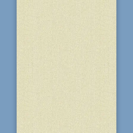
благодійному центрі "Бейт Барух" і
синагозі "Бейт Реувен" (м. Кам'янське)
посланниця Любавичського Ребе в
нашому місті Лілах Цопа для жінок-
учасниць програми “Золотий вік”
провела духовний урок за книгою
"Тора". Темою уроку були тижнева...