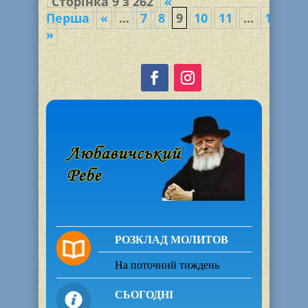
Сторінка 9 з 262
«
Перша
«
...
7
8
9
10
11
...
15
20
»
РОЗКЛАД МОЛИТОВ
На поточний тиждень
СЬОГОДНІ