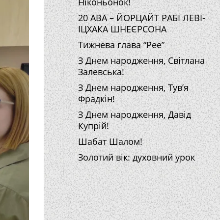
Ніконьонок!
20 АВА – ЙОРЦАЙТ РАБІ ЛЕВІ-
ІЦХАКА ШНЕЄРСОНА
Тижнева глава “Рее”
З Днем народження, Світлана
Залевська!
З Днем народження, Тув’я
Фрадкін!
З Днем народження, Давід
Купрій!
Шабат Шалом!
Золотий вік: духовний урок