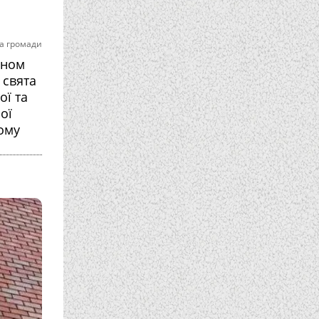
а громади
ином
 свята
ої та
ої
ому