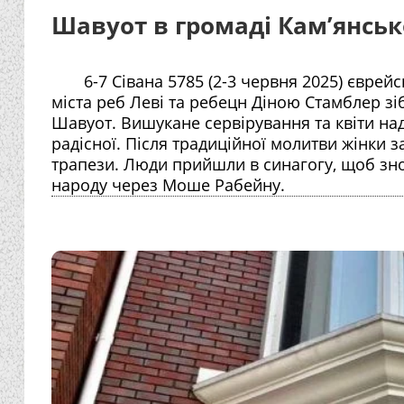
Шавуот в громаді Кам’янськ
6-7 Сівана 5785 (2-3 червня 2025) євре
міста реб Леві та ребецн Діною Стамблер зіб
Шавуот. Вишукане сервірування та квіти над
радісної. Після традиційної молитви жінки 
трапези. Люди прийшли в синагогу, щоб зно
народу через Моше Рабейну.