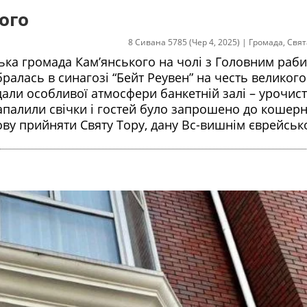
ого
8 Сивана 5785 (Чер 4, 2025)
|
Громада
,
Свят
йська громада Кам’янського на чолі з Головним раб
ралась в синагозі “Бейт Реувен” на честь великого
али особливої атмосфери банкетній залі – урочист
запалили свічки і гостей було запрошено до кошерн
ву прийняти Святу Тору, дану Вс-вишнім єврейськ