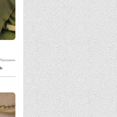
Програми
ль