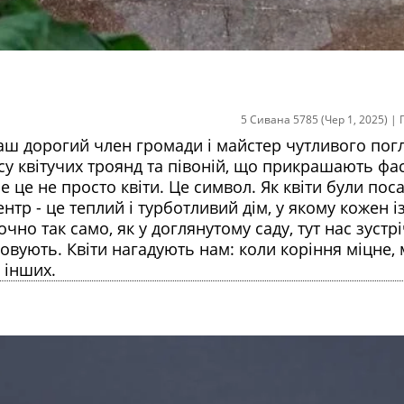
5 Сивана 5785 (Чер 1, 2025)
|
 дорогий член громади і майстер чутливого погл
у квітучих троянд та півоній, що прикрашають фас
 це не просто квіти. Це символ. Як квіти були поса
нтр - це теплий і турботливий дім, у якому кожен і
очно так само, як у доглянутому саду, тут нас зустр
мовують. Квіти нагадують нам: коли коріння міцне,
 інших.