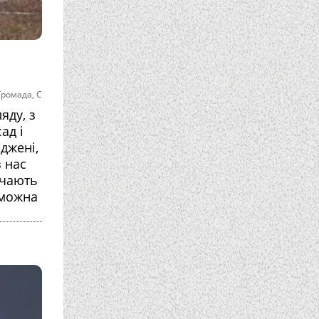
Громада
,
С
яду, з
ад і
джені,
з нас
ічають
 можна