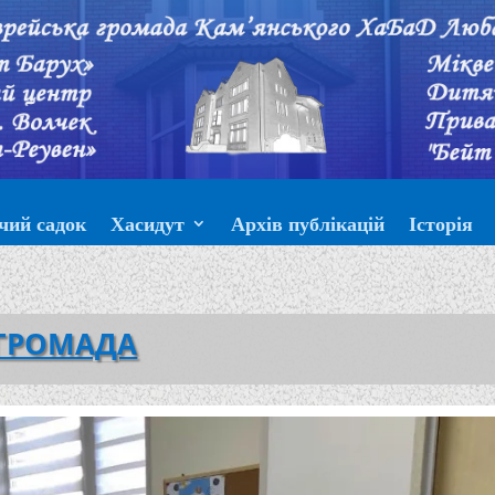
чий садок
Хасидут
Архів публікацій
Історія
ГРОМАДА