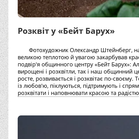
Розквіт у «Бейт Барух»
Фотохудожник Олександр Штейнберг, наш
великою теплотою й увагою закарбував крас
подвір'я общинного центру «Бейт Барух»: Але
вирощені і розквітли, так і наш общинний це
росте, розвивається і розквітає по-своєму. Т
із любов'ю, піклуються, підтримують і спря
розквітати і наповнювати красою та радістю