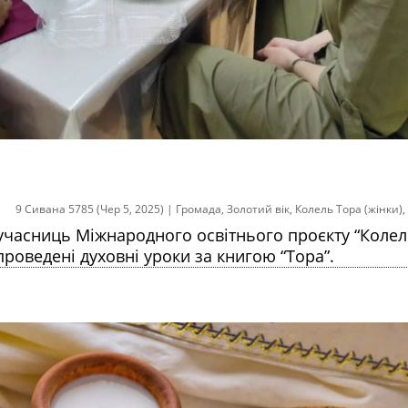
9 Сивана 5785 (Чер 5, 2025)
|
Громада
,
Золотий вік
,
Колель Тора (жінки)
,
к-учасниць Міжнародного освітнього проєкту “Коле
проведені духовні уроки за книгою “Тора”.