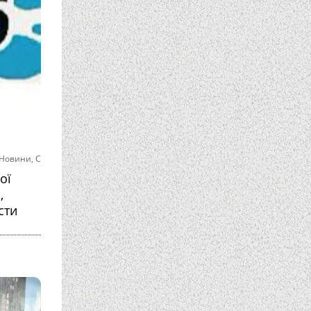
Новини
,
С
ої
,
сти