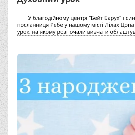
У благодійному центрі “Бейт Барух” і син
посланниця Ребе у нашому місті Лілах Цопа
урок, на якому розпочали вивчати облашту