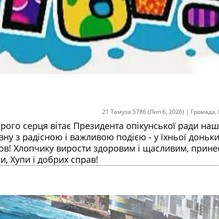
21 Тамуза 5786 (Лип 6, 2026)
|
Громада
,
рого серця вітає Президента опікунської ради наш
ну з радісною і важливою подією - у їхньої доньки
ов! Хлопчику вирости здоровим і щасливим, прине
и, Хупи і добрих справ!