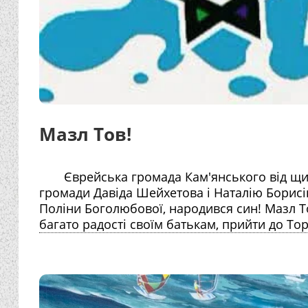
Мазл Тов!
Єврейська громада Кам'янського від щи
громади Давіда Шейхетова і Наталію Борисів
Поліни Боголюбової, народився син! Мазл Т
багато радості своїм батькам, прийти до Тор