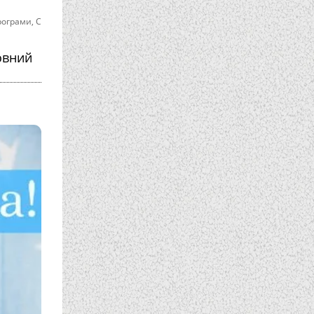
рограми
,
С
овний