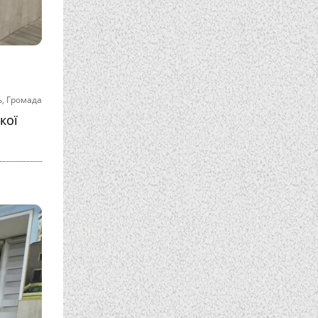
ь
,
Громада
кої