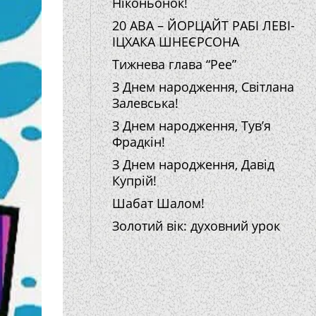
Ніконьонок!
20 АВА – ЙОРЦАЙТ РАБІ ЛЕВІ-
ІЦХАКА ШНЕЄРСОНА
Тижнева глава “Рее”
З Днем народження, Світлана
Залевська!
З Днем народження, Тув’я
Фрадкін!
З Днем народження, Давід
Купрій!
Шабат Шалом!
Золотий вік: духовний урок