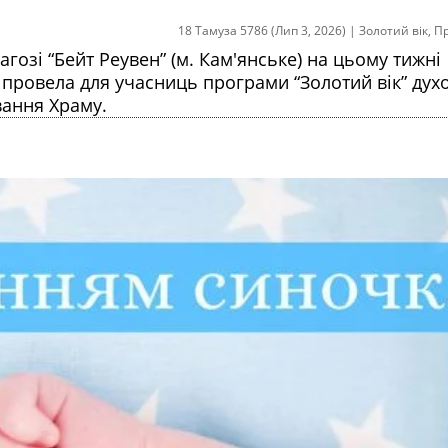
18 Тамуза 5786 (Лип 3, 2026)
|
Золотий вік
,
П
агозі “Бейт Реувен” (м. Кам'янське) на цьому тижні
 провела для учасниць програми “Золотий вік” дух
вання Храму.