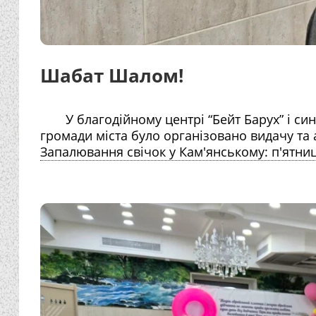
Шабат Шалом!
У благодійному центрі “Бейт Барух” і си
громади міста було організовано видачу та 
Запалювання свічок у Кам'янському: п'ятниц