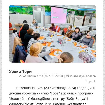
Уроки Тори
20 Хешвана 5785 (Лис 21, 2024)
|
Жіночий клуб
,
Колель
Тора
,
С
19 Хешвана 5785 (20 листопада 2024) традиційні
духовні уроки за книгою “Тора” з жінками програми
“Золотий вік” благодійного центру “Бейт Барух” і
синагоги “Бейт Реувен” (м. Кам'янське) провела