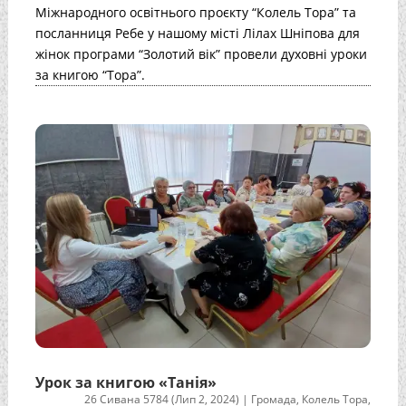
Міжнародного освітнього проєкту “Колель Тора” та
посланниця Ребе у нашому місті Лілах Шніпова для
жінок програми “Золотий вік” провели духовні уроки
за книгою “Тора”.
Урок за книгою «Танія»
26 Сивана 5784 (Лип 2, 2024)
|
Громада
,
Колель Тора
,