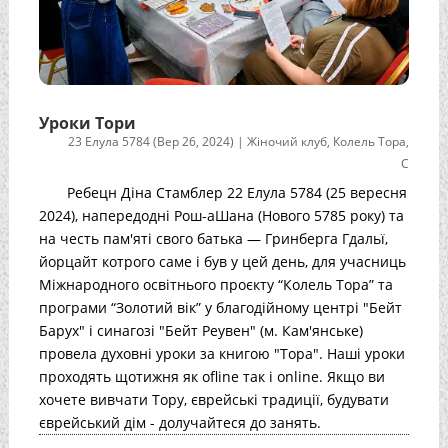
Уроки Тори
23 Елула 5784 (Вер 26, 2024)
|
Жіночий клуб
,
Колель Тора
,
С
Ребецн Діна Стамблер 22 Елула 5784 (25 вересня
2024), напередодні Рош-аШана (Нового 5785 року) та
на честь пам'яті свого батька — Гринберга Гдальї,
йорцайт котрого саме і був у цей день, для учасниць
Міжнародного освітнього проєкту “Колель Тора” та
програми “Золотий вік” у благодійному центрі "Бейт
Барух" і синагозі "Бейт Реувен" (м. Кам'янське)
провела духовні уроки за книгою "Тора". Наші уроки
проходять щотижня як ofline так і online. Якщо ви
хочете вивчати Тору, єврейські традиції, будувати
єврейський дім - долучайтеся до занять.