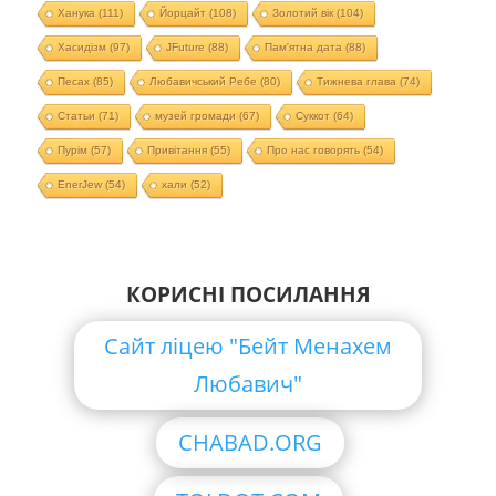
Ханука
(111)
Йорцайт
(108)
Золотий вік
(104)
Хасидізм
(97)
JFuture
(88)
Пам'ятна дата
(88)
Песах
(85)
Любавичський Ребе
(80)
Тижнева глава
(74)
Статьи
(71)
музей громади
(67)
Суккот
(64)
Пурім
(57)
Привітання
(55)
Про нас говорять
(54)
EnerJew
(54)
хали
(52)
КОРИСНІ ПОСИЛАННЯ
Сайт ліцею "Бейт Менахем
Любавич"
CHABAD.ORG