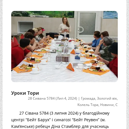
Уроки Тори
28 Сивана 5784 (Лип 4, 2024)
|
Громада
,
Золотий вік
,
Колель Тора
,
Новини
,
С
27 Сівана 5784 (3 липня 2024) у благодійному
центрі “Бейт Барух” і синагозі “Бейт Реувен” (м.
Кам’янське) ребецн Діна Стамблер для учасниць