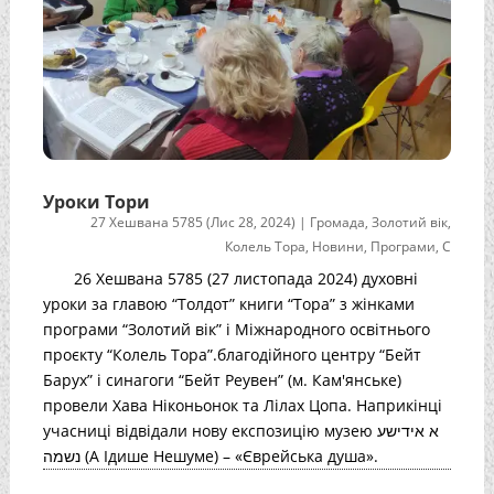
Уроки Тори
27 Хешвана 5785 (Лис 28, 2024)
|
Громада
,
Золотий вік
,
Колель Тора
,
Новини
,
Програми
,
С
26 Хешвана 5785 (27 листопада 2024) духовні
уроки за главою “Толдот” книги “Тора” з жінками
програми “Золотий вік” і Міжнародного освітнього
проєкту “Колель Тора”.благодійного центру “Бейт
Барух” і синагоги “Бейт Реувен” (м. Кам'янське)
провели Хава Ніконьонок та Лілах Цопа. Наприкінці
учасниці відвідали нову експозицію музею א אידישע
נשמה (А Ідише Нешуме) – «Єврейська душа».