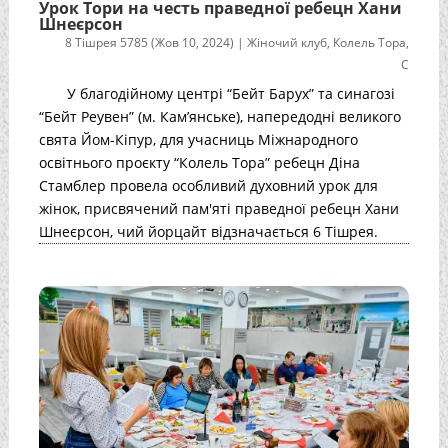
Урок Тори на честь праведної ребецн Хани
Шнеєрсон
8 Тішрея 5785 (Жов 10, 2024)
|
Жіночий клуб
,
Колель Тора
,
С
У благодійному центрі “Бейт Барух” та синагозі
“Бейт Реувен” (м. Кам’янське), напередодні великого
свята Йом-Кіпур, для учасниць Міжнародного
освітнього проєкту “Колель Тора” ребецн Діна
Стамблер провела особливий духовний урок для
жінок, присвячений пам'яті праведної ребецн Хани
Шнеєрсон, чий йорцайт відзначається 6 Тішрея.