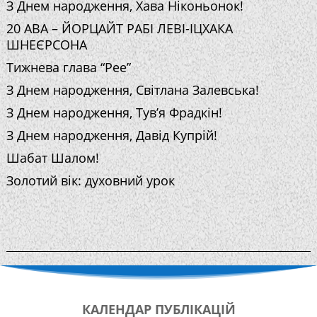
З Днем народження, Хава Ніконьонок!
20 АВА – ЙОРЦАЙТ РАБІ ЛЕВІ-ІЦХАКА
ШНЕЄРСОНА
Тижнева глава “Рее”
З Днем народження, Світлана Залевська!
З Днем народження, Тув’я Фрадкін!
З Днем народження, Давід Купрій!
Шабат Шалом!
Золотий вік: духовний урок
КАЛЕНДАР
ПУБЛІКАЦІЙ