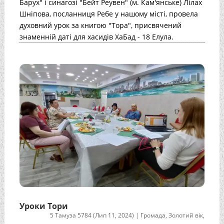
Барух" і синагозі "Бейт Реувен" (м. Кам'янське) Лілах
Шніпова, посланниця Ребе у нашому місті, провела
духовний урок за книгою "Тора", присвячений
знаменній даті для хасидів ХаБад - 18 Елула.
Уроки Тори
5 Тамуза 5784 (Лип 11, 2024)
|
Громада
,
Золотий вік
,