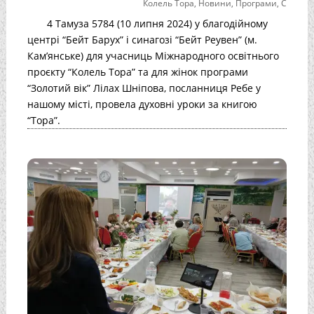
Колель Тора
,
Новини
,
Програми
,
С
4 Тамуза 5784 (10 липня 2024) у благодійному
центрі “Бейт Барух” і синагозі “Бейт Реувен” (м.
Кам’янське) для учасниць Міжнародного освітнього
проєкту “Колель Тора” та для жінок програми
“Золотий вік” Лілах Шніпова, посланниця Ребе у
нашому місті, провела духовні уроки за книгою
“Тора”.