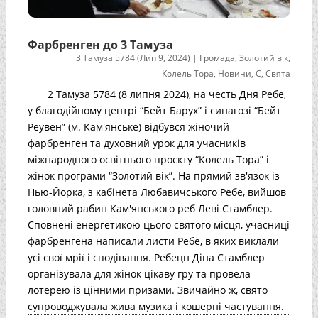
Фарбренген до 3 Тамуза
3 Тамуза 5784 (Лип 9, 2024)
|
Громада
,
Золотий вік
,
Колель Тора
,
Новини
,
С
,
Свята
2 Тамуза 5784 (8 липня 2024), на честь Дня Ребе,
у благодійному центрі “Бейт Барух” і синагозі “Бейт
Реувен” (м. Кам'янське) відбувся жіночий
фарбренген та духовний урок для учасників
міжнародного освітнього проєкту “Колель Тора” і
жінок програми “Золотий вік”. На прямий зв'язок із
Нью-Йорка, з кабінета Любавичського Ребе, вийшов
головний рабин Кам'янського реб Леві Стамблер.
Сповнені енергетикою цього святого місця, учасниці
фарбренгена написали листи Ребе, в яких виклали
усі свої мрії і сподівання. Ребецн Діна Стамблер
організувала для жінок цікаву гру та провела
лотерею із цінними призами. Звичайно ж, свято
супроводжувала жива музика і кошерні частування.