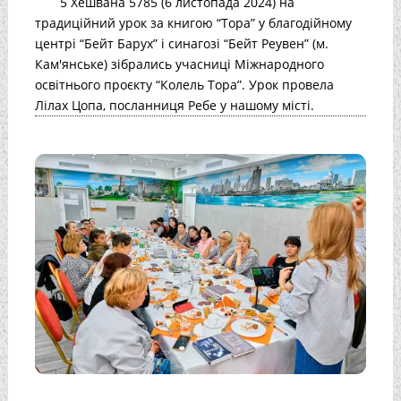
5 Хешвана 5785 (6 листопада 2024) на
традиційний урок за книгою “Тора” у благодійному
центрі “Бейт Барух” і синагозі “Бейт Реувен” (м.
Кам'янське) зібрались учасниці Міжнародного
освітнього проєкту “Колель Тора”. Урок провела
Лілах Цопа, посланниця Ребе у нашому місті.