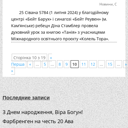
Новини
,
С
25 Сівана 5784 (1 липня 2024) у благодійному
центрі «Бейт Барух» і синагозі «Бейт Реувен» (м.
Кам'янське) ребецн Діна Стамблер провела
духовний урок за книгою «Танія» з учасницями
Міжнародного освітнього проєкту «Колель Тора».
Сторінка 10 з 19
«
Перша
«
...
5
...
8
9
10
11
12
...
15
...
»
»
Последние записи
З Днем народження, Віра Богун!
Фарбренген на честь 20 Ава