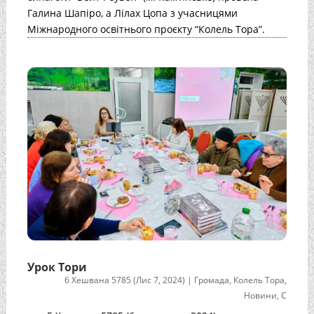
Галина Шапіро, а Лілах Цопа з учасницями
Міжнародного освітнього проєкту “Колель Тора”.
Урок Тори
6 Хешвана 5785 (Лис 7, 2024)
|
Громада
,
Колель Тора
,
Новини
,
С