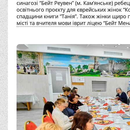
синагозі “Бейт Реувен” (м. Кам’янське) реб
освітнього проєкту для єврейських жінок “К
спадщини книги “Танія”. Також жінки щиро
місті та вчителя мови іврит ліцею “Бейт Ме