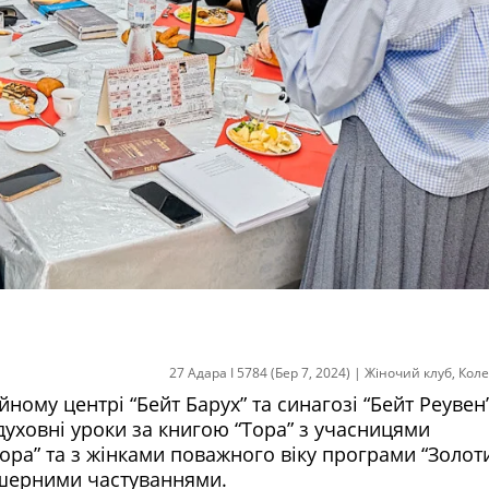
27 Адара I 5784 (Бер 7, 2024)
|
Жіночий клуб
,
Коле
йному центрі “Бейт Барух” та синагозі “Бейт Реувен”
духовні уроки за книгою “Тора” з учасницями
ра” та з жінками поважного віку програми “Золоти
ошерними частуваннями.