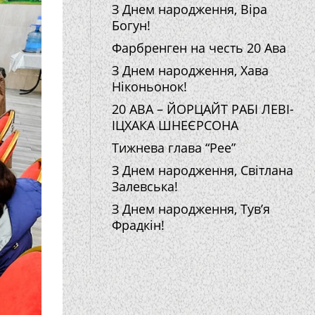
З Днем народження, Віра
Богун!
Фарбренген на честь 20 Ава
З Днем народження, Хава
Ніконьонок!
20 АВА – ЙОРЦАЙТ РАБІ ЛЕВІ-
ІЦХАКА ШНЕЄРСОНА
Тижнева глава “Рее”
З Днем народження, Світлана
Залевська!
З Днем народження, Тув’я
Фрадкін!