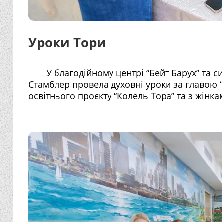
Уроки Тори
У благодійному центрі “Бейт Барух” та си
Стамблер провела духовні уроки за главою 
освітнього проєкту “Колель Тора” та з жінка