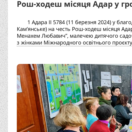
Рош-ходеш місяця Адар у гр
1 Адара II 5784 (11 березня 2024) у благо
Кам’янське) на честь Рош-ходеш місяця Адар
Менахем Любавич”, малечею дитячого садочк
з жінками Міжнародного освітнього проєкту 