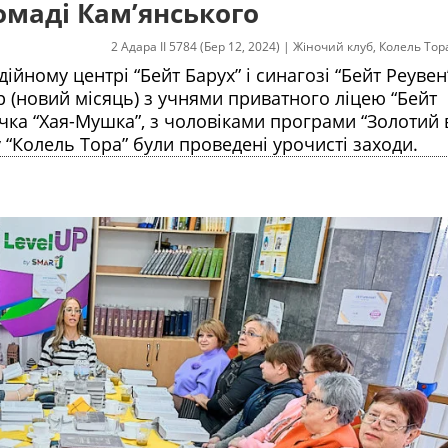
омаді Кам’янського
2 Адара II 5784 (Бер 12, 2024)
|
Жіночий клуб
,
Колель Тор
дійному центрі “Бейт Барух” і синагозі “Бейт Реувен”
 (новий місяць) з учнями приватного ліцею “Бейт
а “Хая-Мушка”, з чоловіками програми “Золотий в
“Колель Тора” були проведені урочисті заходи.