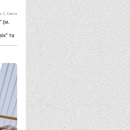
а
,
С
,
Свята
 (м.
ік” та