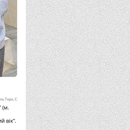
ль Тора
,
С
 (м.
й вік”.