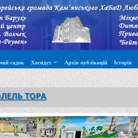
чий садок
Хасидут
Архів публікацій
Історія
ЛЕЛЬ ТОРА