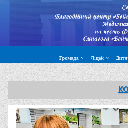
Громада
Ліцей
Дитя
КО