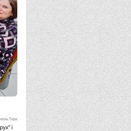
лель Тора
ух” і