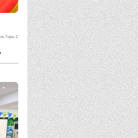
ль Тора
,
С
о