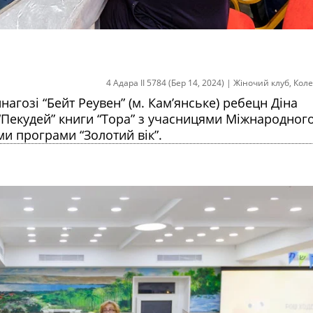
4 Адара II 5784 (Бер 14, 2024)
|
Жіночий клуб
,
Коле
нагозі “Бейт Реувен” (м. Кам’янське) ребецн Діна
“Пекудей” книги “Тора” з учасницями Міжнародног
ми програми “Золотий вік”.