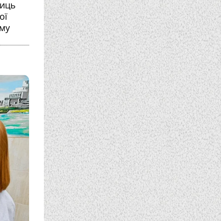
ниць
ої
ому