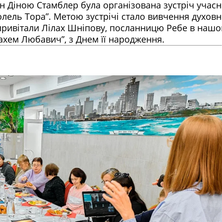
ецн Діною Стамблер була організована зустріч учас
олель Тора”. Метою зустрічі стало вивчення духовн
 привітали Лілах Шніпову, посланницю Ребе в наш
нахем Любавич”, з Днем її народження.