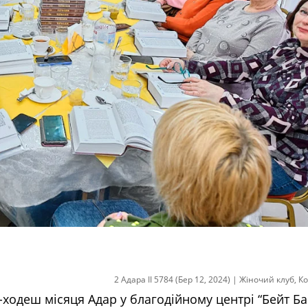
2 Адара II 5784 (Бер 12, 2024)
|
Жіночий клуб
,
Ко
ш-ходеш місяця Адар у благодійному центрі “Бейт Бар