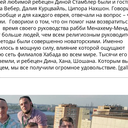
шей любимой ребецен Диной Стамблер были и гост
а Вебер, Далия Курцвайль, Ципора Нахшон. Говор
 вообще и для каждого еврея, отвечали на вопрос – 
ами. Говориои о том, что он помог нам возвратитьс
за время своего руководства рабби Менахему-Менд
у больше людей, чем всем религиозным руководи
методы были совершенно новаторскими. Именно
тилось в мощную силу, влияние которой ощущают
 сеть филиалов Хабада во всем мире. Тысячи его
 земли, и ребецен Дина, Хана, Шошана. Которым в
щем, мы все получили огромное удовольствие. [gall