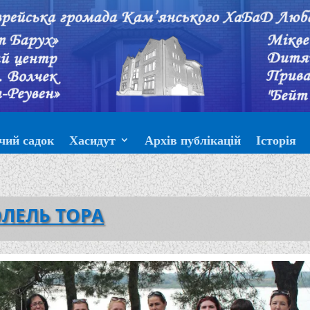
чий садок
Хасидут
Архів публікацій
Історія
ЛЕЛЬ ТОРА