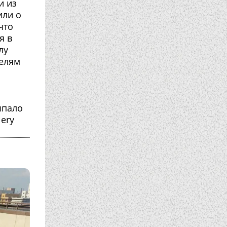
и из
или о
что
я в
лу
телям
ыпало
ery