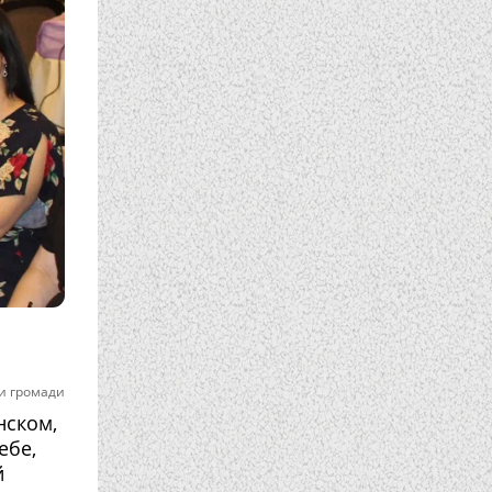
и громади
нском,
ебе,
й