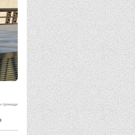
и громади
ю