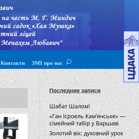
Контакти
ЗМІ про нас
Последние записи
Шабат Шалом!
«Ган Ісроель Кам’янське» —
сімейний табір у Варшаві
Золотий вік: духовний урок