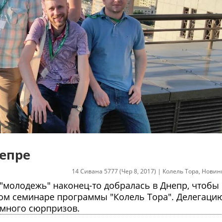
непре
14 Сивана 5777 (Чер 8, 2017)
|
Колель Тора
,
Новин
 "молодежь" наконец-то добралась в Днепр, чтобы
ом семинаре программы "Колель Тора". Делегаци
 много сюрпризов.