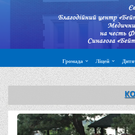
Громада
Ліцей
Дитя
КО