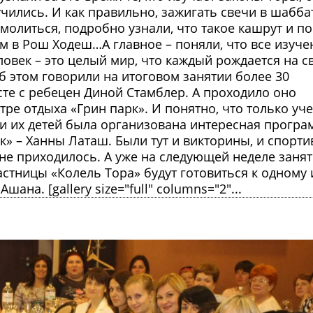
чились. И как правильно, зажигать свечи в шаббат
 молиться, подробно узнали, что такое кашрут и п
м в Рош Ходеш…А главное – поняли, что все изуче
овек – это целый мир, что каждый рождается на св
 этом говорили на итоговом занятии более 30
сте с ребецен Диной Стамблер. А проходило оно
тре отдыха «Грин парк». И понятно, что только уч
 и их детей была организована интересная програ
ок» – Ханны Латаш. Были тут и викторины, и спорт
 не приходилось. А уже на следующей неделе заня
стницы «Колель Тора» будут готовиться к одному 
на. [gallery size="full" columns="2"...