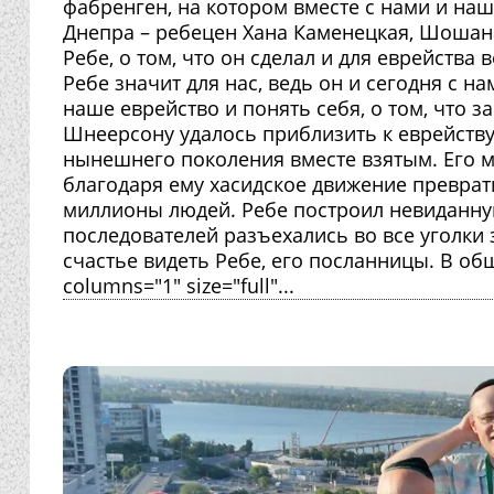
фабренген, на котором вместе с нами и на
Днепра – ребецен Хана Каменецкая, Шошан
Ребе, о том, что он сделал и для еврейства
Ребе значит для нас, ведь он и сегодня с н
наше еврейство и понять себя, о том, что 
Шнеерсону удалось приблизить к еврейств
нынешнего поколения вместе взятым. Его 
благодаря ему хасидское движение превра
миллионы людей. Ребе построил невиданную
последователей разъехались во все уголки
счастье видеть Ребе, его посланницы. В об
columns="1" size="full"...