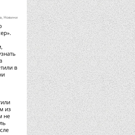
а
,
Новини
р
ер».
,
узнать
в
етили в
ни
тили
м из
м не
ель
осле