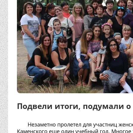
Подвели итоги, подумали 
Незаметно пролетел для участниц женс
Каменского еще один учебный год. Многое у