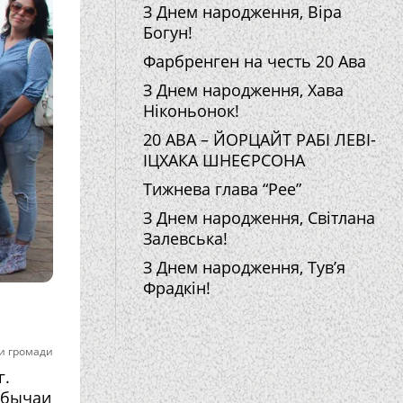
З Днем народження, Віра
Богун!
Фарбренген на честь 20 Ава
З Днем народження, Хава
Ніконьонок!
20 АВА – ЙОРЦАЙТ РАБІ ЛЕВІ-
ІЦХАКА ШНЕЄРСОНА
Тижнева глава “Рее”
З Днем народження, Світлана
Залевська!
З Днем народження, Тув’я
Фрадкін!
и громади
г.
 обычаи