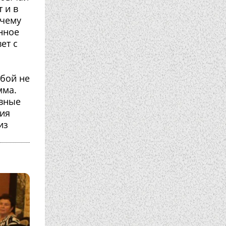
 и в
очему
нное
ет с
ебой не
мма.
ивные
тия
из