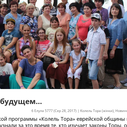
о будущем…
6 Елула 5777 (Сер 28, 2017)
|
Колель Тора (жінки)
,
Новин
кой программы «Колель Тора» еврейской общины 
знали за это время те, кто изучает законы Торы,