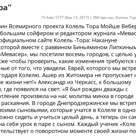
ра”
15 Adar 5777 (Бер 13, 2017)
|
ЗМІ про нас
,
Колель Тор
ин Всемирного проекта Колель Тора Мойше Вебе
 большим сойфером и редактором журнала «Мевас
официальном сайте Колель -Тора: Накануне
 которой вместе с раввином Биньямином Липкиным
Мевасер», мы посетили восемь городов, с целью 
акже чтобы проверить, какие изменения требуются 
е от того, что увидели. Еврей, которого мы встр
годаря Колелю. Ашер из Житомира не пропускает 
не жизни нет!» Александр из Черкасс, к большому
, где появился на свет: «Я был рожден дважды с
атление произвела на нас молитва минха в городе
у раскаяния. В городе Днепродзержинске мы встре
воими сыновьями, которые учатся в Колеле в одно
ожно сидеть и учиться целый день, а теперь он са
 на себя урок в паре с сыном. Каждый ученик «Кол
детельствует о поворотном моменте своей жизни п