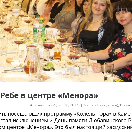
Ребе в центре «Менора»
4 Тамуза 5777 (Чер 28, 2017)
|
Колель Тора (жінки)
,
Новин
ин, посещающих программу «Колель Тора» в Каме
 стал исключением и День памяти Любавичского Р
ом центре «Менора». Это был настоящий хасидски