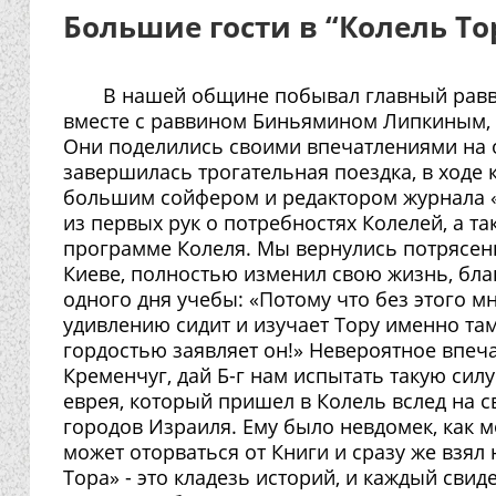
Большие гости в “Колель То
В нашей общине побывал главный равв
вместе с раввином Биньямином Липкиным,
Они поделились своими впечатлениями на 
завершилась трогательная поездка, в ходе
большим сойфером и редактором журнала «
из первых рук о потребностях Колелей, а т
программе Колеля. Мы вернулись потрясенны
Киеве, полностью изменил свою жизнь, бла
одного дня учебы: «Потому что без этого м
удивлению сидит и изучает Тору именно там
гордостью заявляет он!» Невероятное впеч
Кременчуг, дай Б-г нам испытать такую сил
еврея, который пришел в Колель вслед на с
городов Израиля. Ему было невдомек, как м
может оторваться от Книги и сразу же взял
Тора» - это кладезь историй, и каждый сви