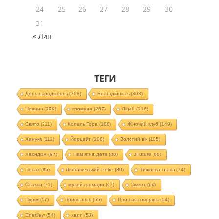
24
25
26
27
28
29
30
31
« Лип
ТЕГИ
День народження
(708)
Благодійність
(308)
Новини
(299)
громада
(267)
Ліцей
(216)
Свято
(211)
Колель Тора
(188)
Жіночий клуб
(149)
Ханука
(111)
Йорцайт
(108)
Золотий вік
(105)
Хасидізм
(97)
Пам'ятна дата
(88)
JFuture
(88)
Песах
(85)
Любавичський Ребе
(80)
Тижнева глава
(74)
Статьи
(71)
музей громади
(67)
Суккот
(64)
Пурім
(57)
Привітання
(55)
Про нас говорять
(54)
EnerJew
(54)
хали
(53)