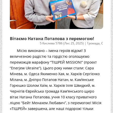
Вітаємо Натана Потапова з перемогою!
5 Кислева 5786 (Лис 25, 2025)
|
Громада
,
С
Місію виконано – імена героїв відомі! З
величезною радістю та гордістю оголошуємо
переможців марафону “ТІШРЕЙ MISSION!” (проєкт
“Enerjew Ukraine”). Цього року ними стали: Сара
Мінева, м. Одеса Якименко Хая, м. Харків Сергієнко
Мілана, м. Дніпро Потапов Натан, м. Камʼянське
Горюшко Шолом Хаїм, м. Харків Ілля Швидкий, м.
Чернігів Єврейська громада Кам'янського щиро
вітає Натана Потапова, учня 10 класу приватного
ліцею “Бейт Менахем Любавич”, з перемогою! Місія
«ТІШРЕЙ» завершена, але наші подорожі тільки