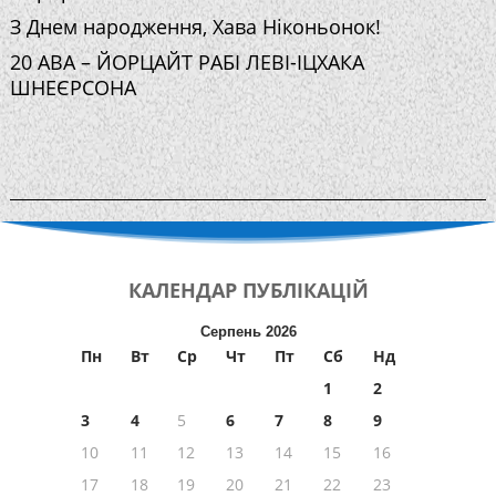
З Днем народження, Хава Ніконьонок!
20 АВА – ЙОРЦАЙТ РАБІ ЛЕВІ-ІЦХАКА
ШНЕЄРСОНА
КАЛЕНДАР
ПУБЛІКАЦІЙ
Серпень 2026
Пн
Вт
Ср
Чт
Пт
Сб
Нд
1
2
3
4
5
6
7
8
9
10
11
12
13
14
15
16
17
18
19
20
21
22
23