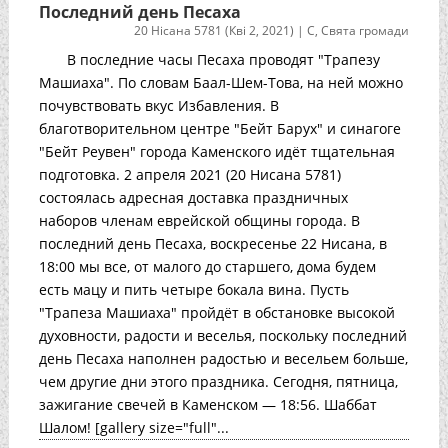
Последний день Песаха
20 Нісана 5781 (Кві 2, 2021)
|
С
,
Свята громади
В последние часы Песаха проводят "Трапезу
Машиаха". По словам Баал-Шем-Това, на ней можно
почувствовать вкус Избавления. В
благотворительном центре "Бейт Барух" и синагоге
"Бейт Реувен" города Каменского идёт тщательная
подготовка. 2 апреля 2021 (20 Нисана 5781)
состоялась адресная доставка праздничных
наборов членам еврейской общины города. В
последний день Песаха, воскресенье 22 Нисана, в
18:00 мы все, от малого до старшего, дома будем
есть мацу и пить четыре бокала вина. Пусть
"Трапеза Машиаха" пройдёт в обстановке высокой
духовности, радости и веселья, поскольку последний
день Песаха наполнен радостью и весельем больше,
чем другие дни этого праздника. Сегодня, пятница,
зажигание свечей в Каменском — 18:56. Шаббат
Шалом! [gallery size="full"...