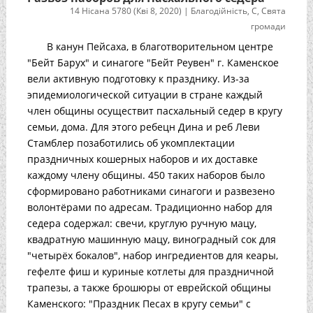
14 Нісана 5780 (Кві 8, 2020)
|
Благодійність
,
С
,
Свята
громади
В канун Пейсаха, в благотворительном центре
"Бейт Барух" и синагоге "Бейт Реувен" г. Каменское
вели активную подготовку к празднику. Из-за
эпидемиологической ситуации в стране каждый
член общины осуществит пасхальный седер в кругу
семьи, дома. Для этого ребецн Дина и реб Леви
Стамблер позаботились об укомплектации
праздничных кошерных наборов и их доставке
каждому члену общины. 450 таких наборов было
сформировано работниками синагоги и развезено
волонтёрами по адресам. Традиционно набор для
седера содержал: свечи, круглую ручную мацу,
квадратную машинную мацу, виноградный сок для
"четырёх бокалов", набор ингредиентов для кеары,
гефелте фиш и куриные котлеты для праздничной
трапезы, а также брошюры от еврейской общины
Каменского: "Праздник Песах в кругу семьи" с