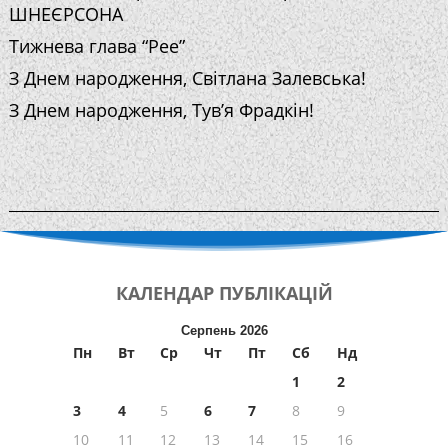
ШНЕЄРСОНА
Тижнева глава “Рее”
З Днем народження, Світлана Залевська!
З Днем народження, Тув’я Фрадкін!
КАЛЕНДАР
ПУБЛІКАЦІЙ
Серпень 2026
Пн
Вт
Ср
Чт
Пт
Сб
Нд
1
2
3
4
5
6
7
8
9
10
11
12
13
14
15
16