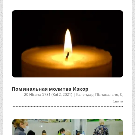
Поминальная молитва Изкор
20 Нісана 5781 (Кві 2, 2021)
|
Календар
,
Пізнавально
,
С
,
Свята