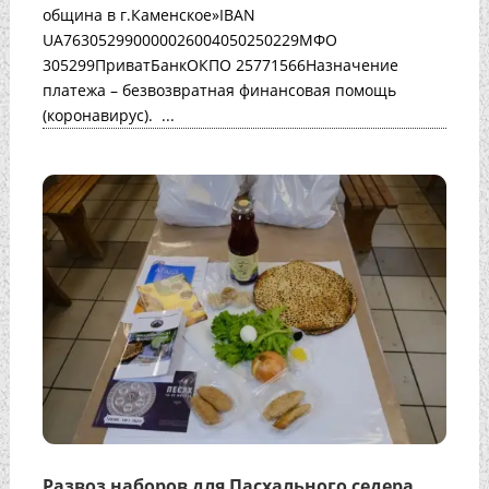
община в г.Каменское»IBAN
UA763052990000026004050250229МФО
305299ПриватБанкОКПО 25771566Назначение
платежа – безвозвратная финансовая помощь
(коронавирус). ...
Развоз наборов для Пасхального седера