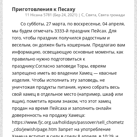
Приготовления к Песаху
11 Нісана 5781 (Бер 24, 2021)
|
С
,
Свята
,
Свята громади
Со субботы, 27 марта, по воскресенье, 04 апреля,
мы будем отмечать 3333-й праздник Пейсах. Для
того, чтобы праздник получился радостным и
веселым, он должен быть кошерным. Предлагаю вам
информацию, освещающую основные моменты, как
правильно нужно подготовиться к
празднику:Согласно заповеди Торы, евреям
запрещено иметь во владении Хамец — квасные
изделия. Чтобы исполнить эту заповедь, не
уничтожая продукты питания, нужно собрать весь
свой хамец в отдельное место (например, шкаф или
ящик), пометить ярким знаком, что этот хамец
продан на время Пейсаха и заполнить онлайн
доверенность на продажу Хамеца:
https://www.fjc.org.ua/holidays/passover/sell_chometz
_cdo/jewish/page.htm Запрет на употребление
Хамеца вступит в силу в среду 8 апреля, в 10:29, и