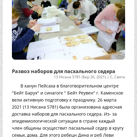
Развоз наборов для пасхального седера
13 Нісана 5781 (Бер 26, 2021)
|
С
,
Свята
В канун Пейсаха в благотворительном центре
"Бейт Барух" и синагоге " Бейт Реувен" г. Каменское
вели активную подготовку к празднику. 26 марта
2021 (13 Нисана 5781) была организована адресная
доставка наборов для пасхального седера. Из- за
эпидемиологической ситуации в стране каждый
член общины осуществит пасхальный седер в кругу
семьи, дома. Для этого ребецн Дина и реб Леви