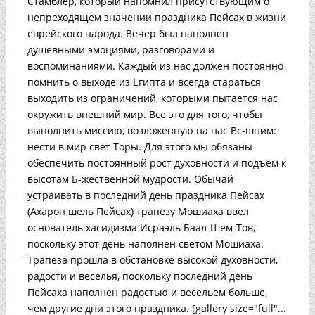
Стамблер, который напомнил присутствующим о
непреходящем значении праздника Пейсах в жизни
еврейского народа. Вечер был наполнен
душевными эмоциями, разговорами и
воспоминаниями. Каждый из нас должен постоянно
помнить о выходе из Египта и всегда стараться
выходить из ограничений, которыми пытается нас
окружить внешний мир. Все это для того, чтобы
выполнить миссию, возложенную на нас Вс-шним:
нести в мир свет Торы. Для этого мы обязаны
обеспечить постоянный рост духовности и подъем к
высотам Б-жественной мудрости. Обычай
устраивать в последний день праздника Пейсах
(Ахарон шель Пейсах) трапезу Мошиаха ввел
основатель хасидизма Исраэль Баал-Шем-Тов,
поскольку этот день наполнен светом Мошиаха.
Трапеза прошла в обстановке высокой духовности,
радости и веселья, поскольку последний день
Пейсаха наполнен радостью и весельем больше,
чем другие дни этого праздника. [gallery size="full"...