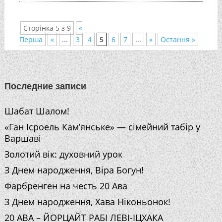
Сторінка 5 з 9
«
Перша
«
...
3
4
5
6
7
...
»
Остання »
Последние записи
Шабат Шалом!
«Ган Ісроель Кам’янське» — сімейний табір у
Варшаві
Золотий вік: духовний урок
З Днем народження, Віра Богун!
Фарбренген на честь 20 Ава
З Днем народження, Хава Ніконьонок!
20 АВА – ЙОРЦАЙТ РАБІ ЛЕВІ-ІЦХАКА