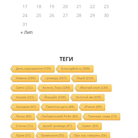
17
18
19
20
21
22
23
24
25
26
27
28
29
30
31
« Лип
ТЕГИ
День народження
(705)
Благодійність
(308)
Новини
(299)
громада
(267)
Ліцей
(216)
Свято
(211)
Колель Тора
(188)
Жіночий клуб
(149)
Ханука
(111)
Йорцайт
(108)
Золотий вік
(105)
Хасидізм
(97)
Пам'ятна дата
(88)
JFuture
(88)
Песах
(85)
Любавичський Ребе
(80)
Тижнева глава
(74)
Статьи
(71)
музей громади
(67)
Суккот
(64)
Пурім
(57)
Привітання
(55)
Про нас говорять
(54)