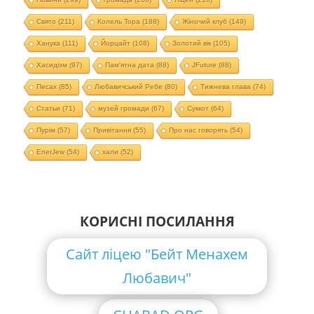
Свято
(211)
Колель Тора
(188)
Жіночий клуб
(149)
Ханука
(111)
Йорцайт
(108)
Золотий вік
(105)
Хасидізм
(97)
Пам'ятна дата
(88)
JFuture
(88)
Песах
(85)
Любавичський Ребе
(80)
Тижнева глава
(74)
Статьи
(71)
музей громади
(67)
Суккот
(64)
Пурім
(57)
Привітання
(55)
Про нас говорять
(54)
EnerJew
(54)
хали
(52)
КОРИСНІ ПОСИЛАННЯ
Сайт ліцею "Бейт Менахем
Любавич"