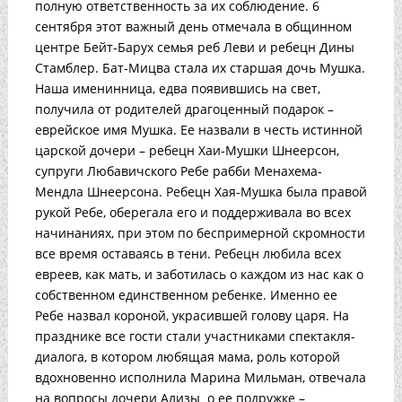
полную ответственность за их соблюдение. 6
сентября этот важный день отмечала в общинном
центре Бейт-Барух семья реб Леви и ребецн Дины
Стамблер. Бат-Мицва стала их старшая дочь Мушка.
Наша именинница, едва появившись на свет,
получила от родителей драгоценный подарок –
еврейское имя Мушка. Ее назвали в честь истинной
царской дочери – ребецн Хаи-Мушки Шнеерсон,
супруги Любавичского Ребе рабби Менахема-
Мендла Шнеерсона. Ребецн Хая-Мушка была правой
рукой Ребе, оберегала его и поддерживала во всех
начинаниях, при этом по беспримерной скромности
все время оставаясь в тени. Ребецн любила всех
евреев, как мать, и заботилась о каждом из нас как о
собственном единственном ребенке. Именно ее
Ребе назвал короной, украсившей голову царя. На
празднике все гости стали участниками спектакля-
диалога, в котором любящая мама, роль которой
вдохновенно исполнила Марина Мильман, отвечала
на вопросы дочери Ализы о ее подружке –