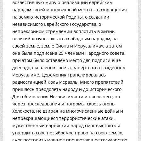
возвестившую миру о реализации еврейским
народом своей многовековой мечты – возвращения
на землю исторической Родины, о создании
независимого Еврейского Государства, о
непреклонном стремлении воплотить в жизнь
великий лозунг – «стать свободным народом, на
своей земле, земле Сиона и Иерусалима», а затем
она была подписана 25 членами Народного совета,
при этом было оставлено место для подписи еще
двенадцати членов совета, запертых в осажденном
Иерусалиме. Церемония транслировалась
радиостанцией Коль Исраэль. Много препятствий
пришлось преодолеть народу и до исторического
Дня объявления Независимости и после него, но
через преследования и погромы, сквозь огонь
Холокоста, не взирая на многочисленные войны и
непрекращающиеся террористические атаки,
мужественный еврейский народ смог выстоять и
утвердить свое незыблемое право на свою землю,
смог построить мощное процветающее государство,