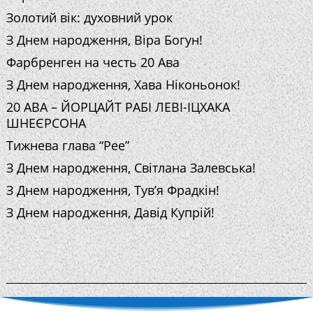
Золотий вік: духовний урок
З Днем народження, Віра Богун!
Фарбренген на честь 20 Ава
З Днем народження, Хава Ніконьонок!
20 АВА – ЙОРЦАЙТ РАБІ ЛЕВІ-ІЦХАКА
ШНЕЄРСОНА
Тижнева глава “Рее”
З Днем народження, Світлана Залевська!
З Днем народження, Тув’я Фрадкін!
З Днем народження, Давід Купрій!