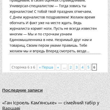
правдивым, В своих оценках справедливым,
Универсал-специалистом — Тогда зовись ты
журналистом! С тобой твой праздник отмечаем,
С Днем журналистов поздравляем! Желаем время
обогнать И факт уже на месте ждать. Ведь
журналиста кормят ноги. Пусть не всегда известен
многим — Мы и по строчкам узнаем
Единомышленника в нем. Незримый друг нам и
товарищ, Своим пером умами правишь. Тебе
желаем мы и впредь Вперед смотреть, везде...
Сторінка 6 з 6
« Перша
«
...
2
3
4
5
6
Последние записи
«Ган Ісроель Кам’янське» — сімейний табір у
Варшаві