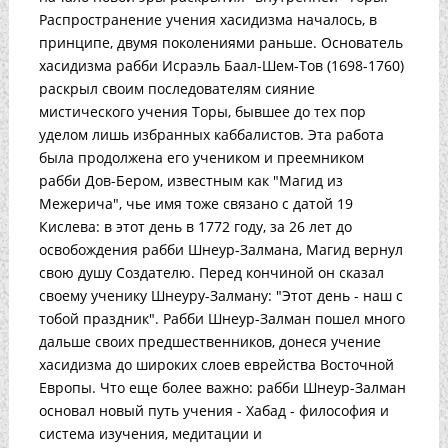
Распространение учения хасидизма началось, в
принципе, двумя поколениями раньше. Основатель
хасидизма рабби Исраэль Баал-Шем-Тов (1698-1760)
раскрыл своим последователям сияние
мистического учения Торы, бывшее до тех пор
уделом лишь избранных каббалистов. Эта работа
была продолжена его учеником и преемником
рабби Дов-Бером, известным как "Магид из
Межерича", чье имя тоже связано с датой 19
Кислева: в этот день в 1772 году, за 26 лет до
освобождения рабби Шнеур-Залмана, Магид вернул
свою душу Создателю. Перед кончиной он сказал
своему ученику Шнеуру-Залману: "Этот день - наш с
тобой праздник". Рабби Шнеур-Залман пошел много
дальше своих предшественников, донеся учение
хасидизма до широких слоев еврейства Восточной
Европы. Что еще более важно: рабби Шнеур-Залман
основал новый путь учения - Хабад - философия и
система изучения, медитации и