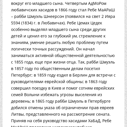
вокруг его младшего сына. Четвертым АдМоРом
любавичских хасидов в 1866 году стал Ребе МаАРаШ
– рабби Шмуэль Шнеерсон (появился на свет 2 Ияра
5594 (1834) г. в Любавичах). Ребе Цемах Цедек
особенно выделял младшего сына среди других
детей и ценил его за глубокий ум, стремление к
знаниям, умение решить любую проблему путем
логически точных рассуждений. Он начал
заниматься активной общественной деятельностью
с 1855 года, еще при жизни отца. Так, рабби Шмуэль
в 1857 году по общественным делам посетил
Петербург; в 1859 году ездил в Берлин для встречи с
руководителями еврейской общины; в 1863 году
совершил поездку в Киев и помог сотням еврейских
семей Волыни избежать угрозы выселения из
деревень; в 1865 году рабби Шмуэль в Петербурге
добился отмены указа об ограничении прав евреев
Литвы, представленного на рассмотрение сената.
Приняв на себя руководство хасидами ХаБаД, Ребе