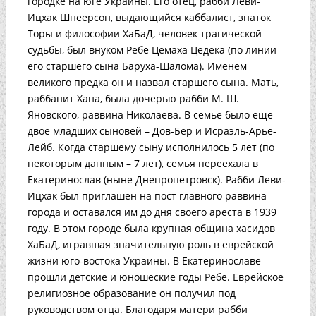
городке на юге Украины. Его отец, рабби Леви-
Ицхак Шнеерсон, выдающийся каббалист, знаток
Торы и философии ХаБаД, человек трагической
судьбы, был внуком Ребе Цемаха Цедека (по линии
его старшего сына Баруха-Шалома). Именем
великого предка он и назвал старшего сына. Мать,
раббанит Хана, была дочерью рабби М. Ш.
Яновского, раввина Николаева. В семье было еще
двое младших сыновей – Дов-Бер и Исраэль-Арье-
Лейб. Когда старшему сыну исполнилось 5 лет (по
некоторым данным – 7 лет), семья переехала в
Екатеринослав (ныне Днепропетровск). Рабби Леви-
Ицхак был приглашен на пост главного раввина
города и оставался им до дня своего ареста в 1939
году. В этом городе была крупная община хасидов
ХаБаД, игравшая значительную роль в еврейской
жизни юго-востока Украины. В Екатеринославе
прошли детские и юношеские годы Ребе. Еврейское
религиозное образование он получил под
руководством отца. Благодаря матери рабби