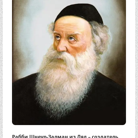
Рабби Шнеур-Залман из Ляд – создатель