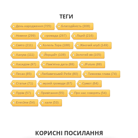
ТЕГИ
День народження
(705)
Благодійність
(308)
Новини
(299)
громада
(267)
Ліцей
(216)
Свято
(211)
Колель Тора
(188)
Жіночий клуб
(149)
Ханука
(111)
Йорцайт
(108)
Золотий вік
(105)
Хасидізм
(97)
Пам'ятна дата
(88)
JFuture
(88)
Песах
(85)
Любавичський Ребе
(80)
Тижнева глава
(74)
Статьи
(71)
музей громади
(67)
Суккот
(64)
Пурім
(57)
Привітання
(55)
Про нас говорять
(54)
EnerJew
(54)
хали
(53)
КОРИСНІ ПОСИЛАННЯ