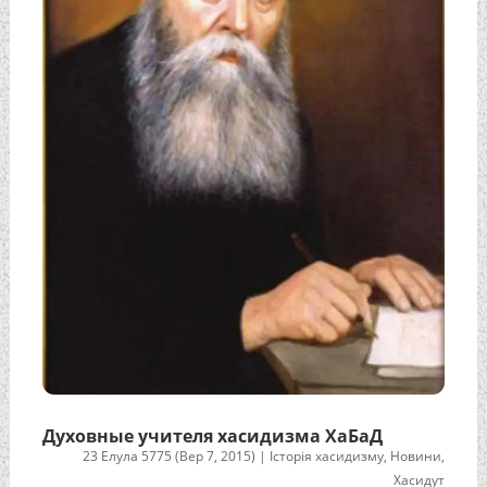
Духовные учителя хасидизма ХаБаД
23 Елула 5775 (Вер 7, 2015)
|
Історія хасидизму
,
Новини
,
Хасидут