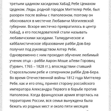
третьим цадиком хасидизма ХаБаД Ребе Цемахом
Цедеком. Ляды, родной городок Миттелер Ребе, был
разорен после войны с Наполеоном, поэтому он
обосновался в местечке Любавичи Могилевской
губернии. Вскоре местечко превратилось в центр
ХаБаД, а его последователей стали называть
любавичскими хасидами. Талмудическое и
каббалистическое образование рабби Дов-Бер
получил под руководством Алтер Ребе.
Одновременно с ним проходил обучение любимый
ученик отца – рабби Аарон-Моше аЛеви Горовиц
(Гурвич, 1765 – 1828 гг.), впоследствии ставший
Старосельским ребе и соперником рабби Дов-Бера.
Во время Отечественной войны 1812 года Миттелер
Ребе, как и его отец, принял сторону российского
императора Александра Первого в борьбе против
Наполеона. Когда французская армия вторглась на
территорию России, вся семья вынуждена была
бежать из родных мест и около пяти месяцев