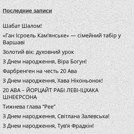
Последние записи
Шабат Шалом!
«Ган Ісроель Кам’янське» — сімейний табір у
Варшаві
Золотий вік: духовний урок
З Днем народження, Віра Богун!
Фарбренген на честь 20 Ава
З Днем народження, Хава Ніконьонок!
20 АВА – ЙОРЦАЙТ РАБІ ЛЕВІ-ІЦХАКА
ШНЕЄРСОНА
Тижнева глава “Рее”
З Днем народження, Світлана Залевська!
З Днем народження, Тув’я Фрадкін!