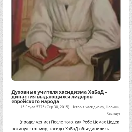
Духовные учителя хасидизма ХаБаД –
династия выдающихся лидеров
еврейского народа
15 Елула 5775 (Сер 30, 2015)
|
Історія хасидизму
,
Новини
,
Хасидут
(продолжение) После того, как Ребе Цемах Цедек
покинул этот мир, хасиды ХаБаД объединились