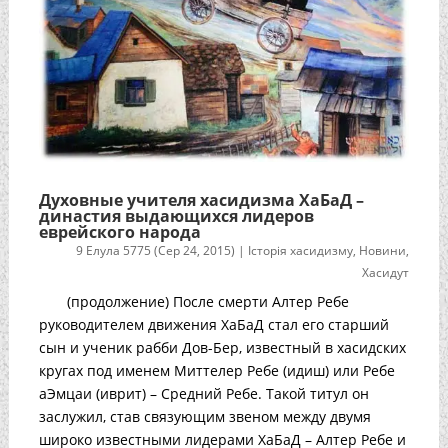
Духовные учителя хасидизма ХаБаД –
династия выдающихся лидеров
еврейского народа
9 Елула 5775 (Сер 24, 2015)
|
Історія хасидизму
,
Новини
,
Хасидут
(продолжение) После смерти Алтер Ребе
руководителем движения ХаБаД стал его старший
сын и ученик рабби Дов-Бер, известный в хасидских
кругах под именем Миттелер Ребе (идиш) или Ребе
аЭмцаи (иврит) – Средний Ребе. Такой титул он
заслужил, став связующим звеном между двумя
широко известными лидерами ХаБаД – Алтер Ребе и