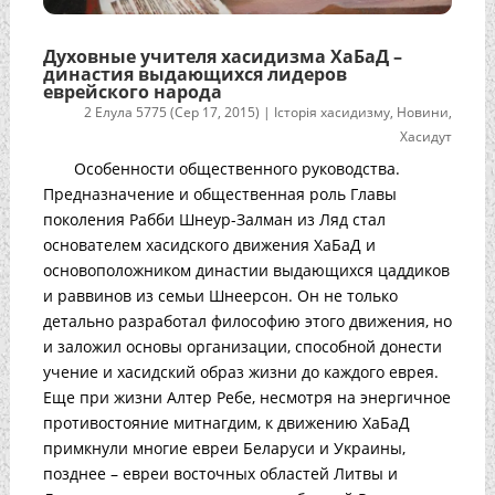
Духовные учителя хасидизма ХаБаД –
династия выдающихся лидеров
еврейского народа
2 Елула 5775 (Сер 17, 2015)
|
Історія хасидизму
,
Новини
,
Хасидут
Особенности общественного руководства.
Предназначение и общественная роль Главы
поколения Рабби Шнеур-Залман из Ляд стал
основателем хасидского движения ХаБаД и
основоположником династии выдающихся цаддиков
и раввинов из семьи Шнеерсон. Он не только
детально разработал философию этого движения, но
и заложил основы организации, способной донести
учение и хасидский образ жизни до каждого еврея.
Еще при жизни Алтер Ребе, несмотря на энергичное
противостояние митнагдим, к движению ХаБаД
примкнули многие евреи Беларуси и Украины,
позднее – евреи восточных областей Литвы и