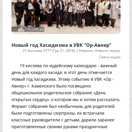
Новый год Хасидизма в УВК “Ор-Авнер”
21 Кислева 5777 (Гру 21, 2016)
|
Новини
,
Новини ліцею
,
Свята ліцею
19 кислева по иудейскому календарю - важный
день для каждого хасида: в этот день отмечается
Новый год Хасидизма. Этому событию в УВК «Ор -
Авнер» г. Каменского было посвящено
общешкольное родительское собрание «День
открытых сердец», о котором мы и хотим рассказать.
Формат собрания был необычным, для родителей
были подготовлены сюрпризы, их встречали
классные руководители с детьми, дарили заранее
приготовленные своими руками праздничные