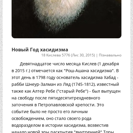
Новый Год хасидизма
18 Кислева 5776 (Лис 30, 2015)
|
Пізнавально
Девятнадцатое число месяца Кислев (1 декабря
в 2015 г.) отмечается как "Рош-Ашана хасидизма". В
этот день в 1798 году основатель хасидизма Хабад -
рабби Шнеур-Залман из Ляд (1745-1812), известный
также как Алтер Ребе ("старый Ребе") - был выпущен
на свободу после пятидесятитрехдневного
заточения в Петропавловской крепости. Это
событие было не просто его личным
освобождением, оно стало своего рода
водоразделом в истории хасидизма, возвестив
начало новой эры раскрытия "внутренней" Торы.