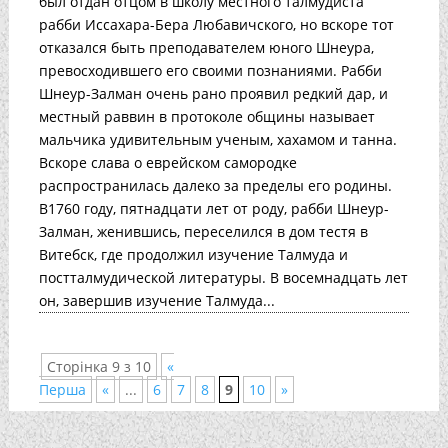
был отдан отцом в школу местного талмудиста
рабби Иссахара-Бера Любавичского, но вскоре тот
отказался быть преподавателем юного Шнеура,
превосходившего его своими познаниями. Рабби
Шнеур-Залман очень рано проявил редкий дар, и
местный раввин в протоколе общины называет
мальчика удивительным ученым, хахамом и танна.
Вскоре слава о еврейском самородке
распространилась далеко за пределы его родины.
В1760 году, пятнадцати лет от роду, рабби Шнеур-
Залман, женившись, переселился в дом тестя в
Витебск, где продолжил изучение Талмуда и
постталмудической литературы. В восемнадцать лет
он, завершив изучение Талмуда...
Сторінка 9 з 10
«
Перша
«
...
6
7
8
9
10
»