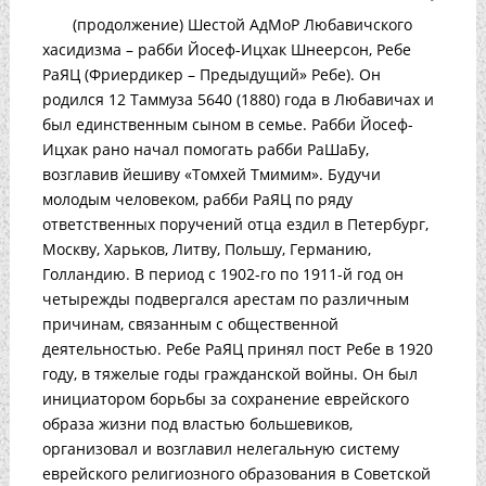
(продолжение) Шестой АдМоР Любавичского
хасидизма – рабби Йосеф-Ицхак Шнеерсон, Ребе
РаЯЦ (Фриердикер – Предыдущий» Ребе). Он
родился 12 Таммуза 5640 (1880) года в Любавичах и
был единственным сыном в семье. Рабби Йосеф-
Ицхак рано начал помогать рабби РаШаБу,
возглавив йешиву «Томхей Тмимим». Будучи
молодым человеком, рабби РаЯЦ по ряду
ответственных поручений отца ездил в Петербург,
Москву, Харьков, Литву, Польшу, Германию,
Голландию. В период с 1902-го по 1911-й год он
четырежды подвергался арестам по различным
причинам, связанным с общественной
деятельностью. Ребе РаЯЦ принял пост Ребе в 1920
году, в тяжелые годы гражданской войны. Он был
инициатором борьбы за сохранение еврейского
образа жизни под властью большевиков,
организовал и возглавил нелегальную систему
еврейского религиозного образования в Советской