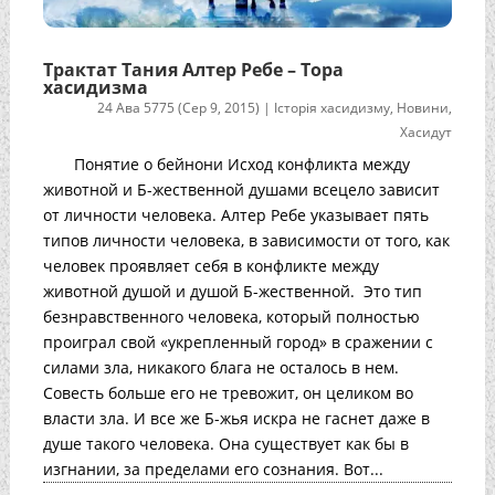
Трактат Тания Алтер Ребе – Тора
хасидизма
24 Ава 5775 (Сер 9, 2015)
|
Історія хасидизму
,
Новини
,
Хасидут
Понятие о бейнони Исход конфликта между
животной и Б-жественной душами всецело зависит
от личности человека. Алтер Ребе указывает пять
типов личности человека, в зависимости от того, как
человек проявляет себя в конфликте между
животной душой и душой Б-жественной. Это тип
безнравственного человека, который полностью
проиграл свой «укрепленный город» в сражении с
силами зла, никакого блага не осталось в нем.
Совесть больше его не тревожит, он целиком во
власти зла. И все же Б-жья искра не гаснет даже в
душе такого человека. Она существует как бы в
изгнании, за пределами его сознания. Вот...