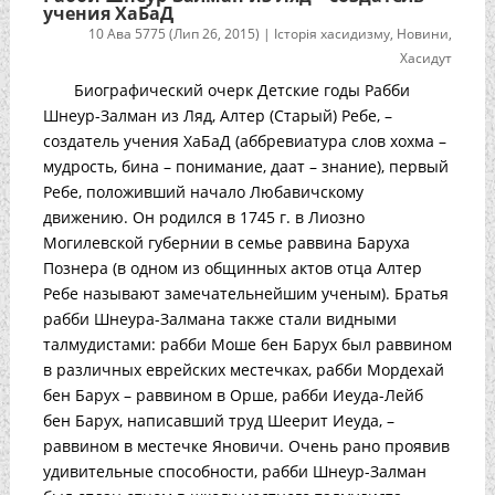
учения ХаБаД
10 Ава 5775 (Лип 26, 2015)
|
Історія хасидизму
,
Новини
,
Хасидут
Биографический очерк Детские годы Рабби
Шнеур-Залман из Ляд, Алтер (Старый) Ребе, –
создатель учения ХаБаД (аббревиатура слов хохма –
мудрость, бина – понимание, даат – знание), первый
Ребе, положивший начало Любавичскому
движению. Он родился в 1745 г. в Лиозно
Могилевской губернии в семье раввина Баруха
Познера (в одном из общинных актов отца Алтер
Ребе называют замечательнейшим ученым). Братья
рабби Шнеура-Залмана также стали видными
талмудистами: рабби Моше бен Барух был раввином
в различных еврейских местечках, рабби Мордехай
бен Барух – раввином в Орше, рабби Иеуда-Лейб
бен Барух, написавший труд Шеерит Иеуда, –
раввином в местечке Яновичи. Очень рано проявив
удивительные способности, рабби Шнеур-Залман