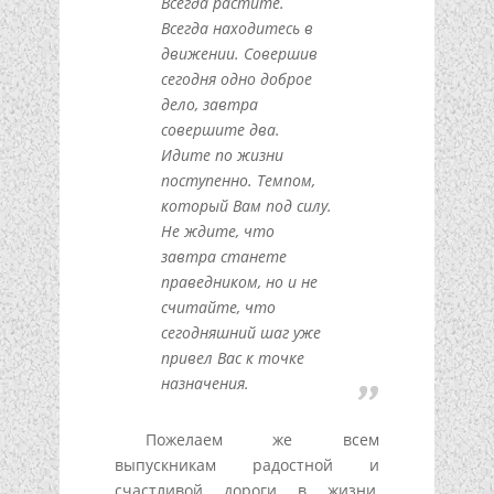
Всегда растите.
Всегда находитесь в
движении. Совершив
сегодня одно доброе
дело, завтра
совершите два.
Идите по жизни
поступенно. Темпом,
который Вам под силу.
Не ждите, что
завтра станете
праведником, но и не
считайте, что
сегодняшний шаг уже
привел Вас к точке
назначения.
Пожелаем же всем
выпускникам радостной и
счастливой дороги в жизни,