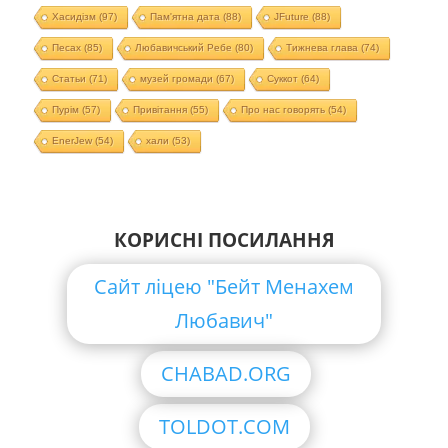
Хасидізм
(97)
Пам'ятна дата
(88)
JFuture
(88)
Песах
(85)
Любавичський Ребе
(80)
Тижнева глава
(74)
Статьи
(71)
музей громади
(67)
Суккот
(64)
Пурім
(57)
Привітання
(55)
Про нас говорять
(54)
EnerJew
(54)
хали
(53)
КОРИСНІ ПОСИЛАННЯ
Сайт ліцею "Бейт Менахем
Любавич"
CHABAD.ORG
TOLDOT.COM