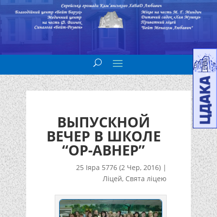
ВЫПУСКНОЙ
ВЕЧЕР В ШКОЛЕ
“ОР-АВНЕР”
25 Іяра 5776 (2 Чер, 2016)
|
Ліцей
,
Свята ліцею