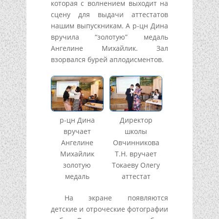
которая с волнением выходит на
сцену для выдачи аттестатов
нашим выпускникам. А р-цн Дина
вручила “золотую” медаль
Ангелине Михайлик. Зал
взорвался бурей аплодисментов.
р-цн Дина
Директор
вручает
школы
Ангелине
Овчинникова
Михайлик
Т.Н. вручает
золотую
Токаеву Олегу
медаль
аттестат
На экране появляются
детские и отроческие фотографии