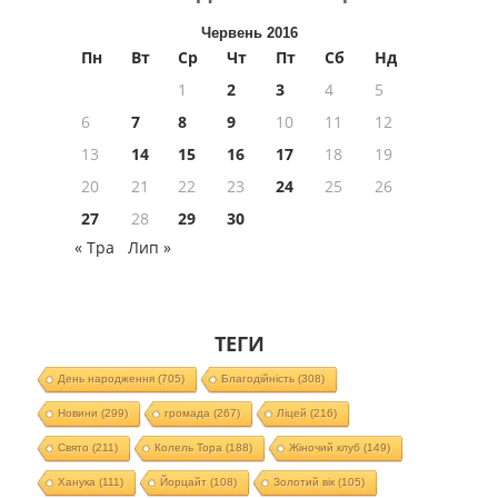
Червень 2016
Пн
Вт
Ср
Чт
Пт
Сб
Нд
1
2
3
4
5
6
7
8
9
10
11
12
13
14
15
16
17
18
19
20
21
22
23
24
25
26
27
28
29
30
« Тра
Лип »
ТЕГИ
День народження
(705)
Благодійність
(308)
Новини
(299)
громада
(267)
Ліцей
(216)
Свято
(211)
Колель Тора
(188)
Жіночий клуб
(149)
Ханука
(111)
Йорцайт
(108)
Золотий вік
(105)