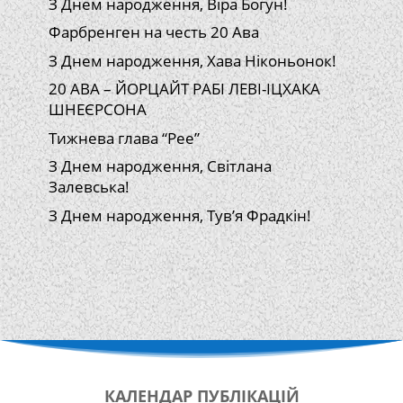
З Днем народження, Віра Богун!
Фарбренген на честь 20 Ава
З Днем народження, Хава Ніконьонок!
20 АВА – ЙОРЦАЙТ РАБІ ЛЕВІ-ІЦХАКА
ШНЕЄРСОНА
Тижнева глава “Рее”
З Днем народження, Світлана
Залевська!
З Днем народження, Тув’я Фрадкін!
КАЛЕНДАР
ПУБЛІКАЦІЙ