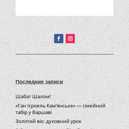
Подписывайтесь!
Последние записи
Шабат Шалом!
«Ган Ісроель Кам’янське» — сімейний
табір у Варшаві
Золотий вік: духовний урок