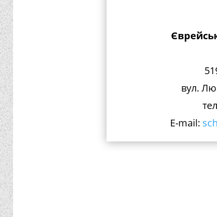
Єврейськ
51
вул. Лю
тел
E-mail:
sc