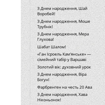
З Днем народження, Шай
Воробей!
З Днем народження, Моше
Трубнік!
З Днем народження, Мера
Глухова!
Шабат Шалом!
«Ган Ісроель Кам’янське» —
сімейний табір у Варшаві
Золотий вік: духовний урок
З Днем народження, Віра
Богун!
Фарбренген на честь 20 Ава
З Днем народження, Хава
Ніконьонок!