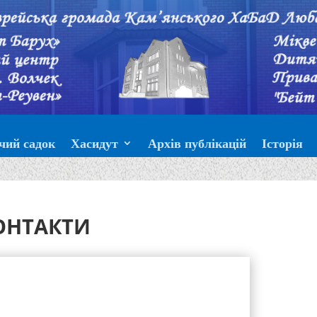
чий садок
Хасидут
Архів публікацій
Історія
ОНТАКТИ