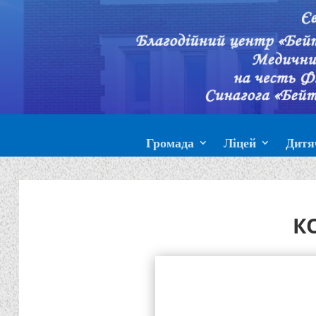
Громада
Ліцей
Дитя
К