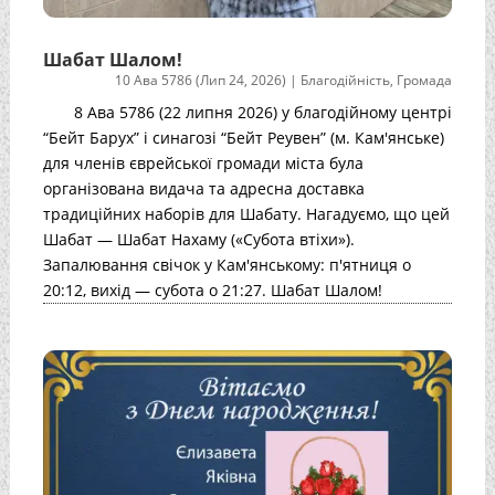
Шабат Шалом!
10 Ава 5786 (Лип 24, 2026)
|
Благодійність
,
Громада
8 Ава 5786 (22 липня 2026) у благодійному центрі
“Бейт Барух” і синагозі “Бейт Реувен” (м. Кам'янське)
для членів єврейської громади міста була
організована видача та адресна доставка
традиційних наборів для Шабату. Нагадуємо, що цей
Шабат — Шабат Нахаму («Субота втіхи»).
Запалювання свічок у Кам'янському: п'ятниця о
20:12, вихід — субота о 21:27. Шабат Шалом!