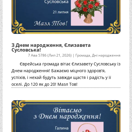
З Днем народження, Єлизавета
Сусловська!
7 Ава 5786 (Лип 21, 2026)
|
Громада
,
Дні народження
Єврейська громада вітає Єлизавету Сусловську із
Днем народження! Бажаємо міцного здоров'я,
успіхів, і нехай будуть завжди щастя і радість у її
оселі. До 120 як до 20! Мазл Тов!