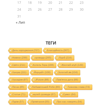
17
18
19
20
21
22
23
24
25
26
27
28
29
30
31
« Лип
ТЕГИ
День народження
(707)
Благодійність
(307)
Новини
(299)
громада
(265)
Ліцей
(216)
Свято
(211)
Колель Тора
(188)
Жіночий клуб
(149)
Ханука
(111)
Йорцайт
(108)
Золотий вік
(104)
Хасидізм
(97)
JFuture
(88)
Пам'ятна дата
(88)
Песах
(85)
Любавичський Ребе
(80)
Тижнева глава
(74)
Статьи
(71)
музей громади
(67)
Суккот
(64)
Пурім
(57)
Привітання
(55)
Про нас говорять
(54)