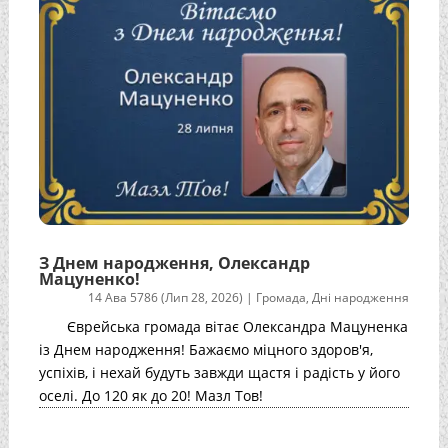
З Днем народження, Олександр
Мацуненко!
14 Ава 5786 (Лип 28, 2026)
|
Громада
,
Дні народження
Єврейська громада вітає Олександра Мацуненка
із Днем народження! Бажаємо міцного здоров'я,
успіхів, і нехай будуть завжди щастя і радість у його
оселі. До 120 як до 20! Мазл Тов!