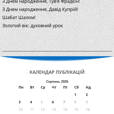
З Днем народження, Тув’я Фрадкін!
З Днем народження, Давід Купрій!
Шабат Шалом!
Золотий вік: духовний урок
КАЛЕНДАР
ПУБЛІКАЦІЙ
Серпень 2026
Пн
Вт
Ср
Чт
Пт
Сб
Нд
1
2
3
4
5
6
7
8
9
10
11
12
13
14
15
16