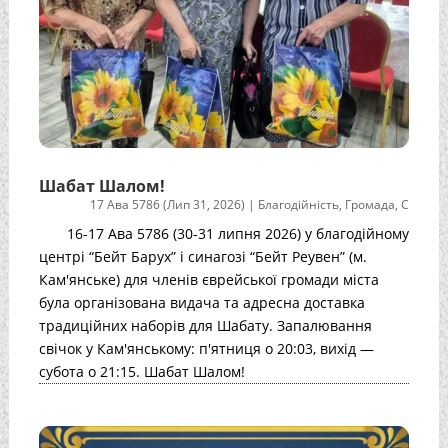
Шабат Шалом!
17 Ава 5786 (Лип 31, 2026)
|
Благодійність
,
Громада
,
С
16-17 Ава 5786 (30-31 липня 2026) у благодійному
центрі “Бейт Барух” і синагозі “Бейт Реувен” (м.
Кам'янське) для членів єврейської громади міста
була організована видача та адресна доставка
традиційних наборів для Шабату. Запалювання
свічок у Кам'янському: п'ятниця о 20:03, вихід —
субота о 21:15. Шабат Шалом!