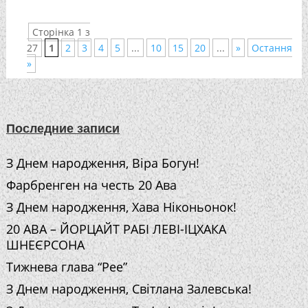
Сторінка 1 з
27
1
2
3
4
5
...
10
15
20
...
»
Остання
»
Последние записи
З Днем народження, Віра Богун!
Фарбренген на честь 20 Ава
З Днем народження, Хава Ніконьонок!
20 АВА – ЙОРЦАЙТ РАБІ ЛЕВІ-ІЦХАКА
ШНЕЄРСОНА
Тижнева глава “Рее”
З Днем народження, Світлана Залевська!