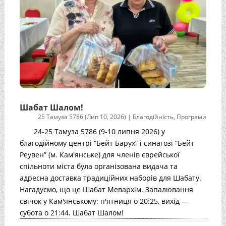
Шабат Шалом!
25 Тамуза 5786 (Лип 10, 2026)
|
Благодійність
,
Програми
24-25 Тамуза 5786 (9-10 липня 2026) у
благодійному центрі “Бейт Барух” і синагозі “Бейт
Реувен” (м. Кам'янське) для членів єврейської
спільноти міста була організована видача та
адресна доставка традиційних наборів для Шабату.
Нагадуємо, що це Шабат Мевархім. Запалювання
свічок у Кам'янському: п'ятниця о 20:25, вихід —
субота о 21:44. Шабат Шалом!