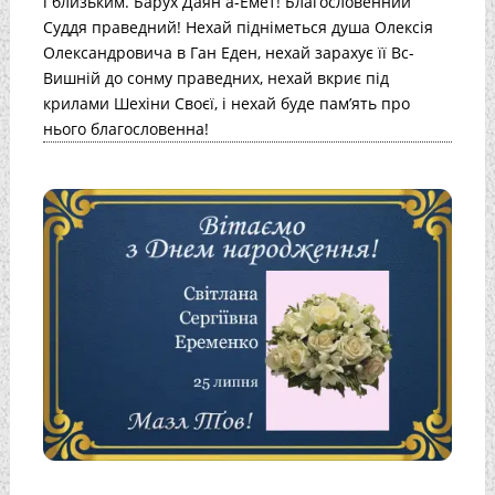
і близьким. Барух Даян а-Емет! Благословенний
Суддя праведний! Нехай підніметься душа Олексія
Олександровича в Ган Еден, нехай зарахує її Вс-
Вишній до сонму праведних, нехай вкриє під
крилами Шехіни Своєї, і нехай буде пам’ять про
нього благословенна!