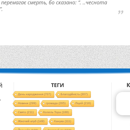
перемагає смерть, бо сказано: “. ..чеснота
”.
ТЕГИ
Й
День народження
(707)
Благодійність
(307)
д
Новини
(299)
громада
(265)
Ліцей
(216)
Свято
(211)
Колель Тора
(188)
Жіночий клуб
(149)
Ханука
(111)