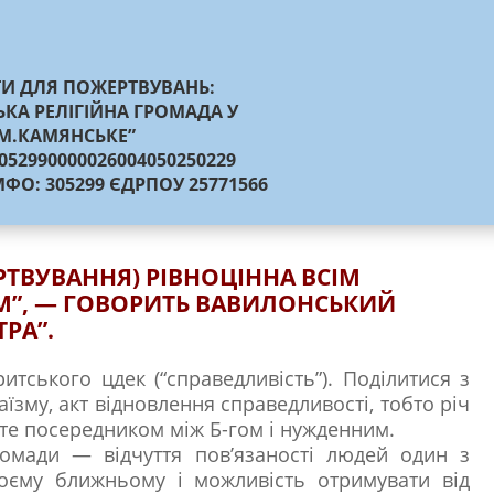
ТИ ДЛЯ ПОЖЕРТВУВАНЬ:
ЬКА РЕЛІГІЙНА ГРОМАДА У
М.КАМЯНСЬКЕ”
052990000026004050250229
ФО: 305299 ЄДРПОУ 25771566
РТВУВАННЯ) РІВНОЦІННА ВСІМ
М”, — ГОВОРИТЬ ВАВИЛОНСЬКИЙ
ТРА”.
итського цдек (“справедливість”). Поділитися з
їзму, акт відновлення справедливості, тобто річ
єте посередником між Б-гом і нужденним.
ромади — відчуття пов’язаності людей один з
воєму ближньому і можливість отримувати від