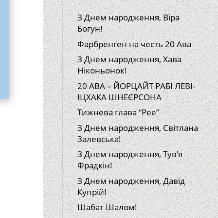
З Днем народження, Віра
Богун!
Фарбренген на честь 20 Ава
З Днем народження, Хава
Ніконьонок!
20 АВА – ЙОРЦАЙТ РАБІ ЛЕВІ-
ІЦХАКА ШНЕЄРСОНА
Тижнева глава “Рее”
З Днем народження, Світлана
Залевська!
З Днем народження, Тув’я
Фрадкін!
З Днем народження, Давід
Купрій!
Шабат Шалом!