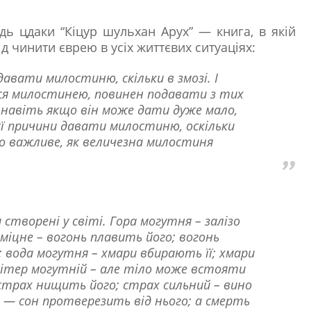
ь цдаки “Кіцур шульхан Арух” — книга, в якій
лід чинити єврею в усіх життєвих ситуаціях:
авати милостиню, скільки в змозі. І
ься милостинею, повинен подавати з тих
 навіть якщо він може дати дуже мало,
ієї причини давати милостиню, оскільки
о важливе, як величезна милостиня
 створені у світі. Гора могутня – залізо
 міцне – вогонь плавить його; вогонь
; вода могутня – хмари вбирають її; хмари
 вітер могутній – але тіло може встояти
страх нищить його; страх сильний – вино
е — сон протверезить від нього; а смерть