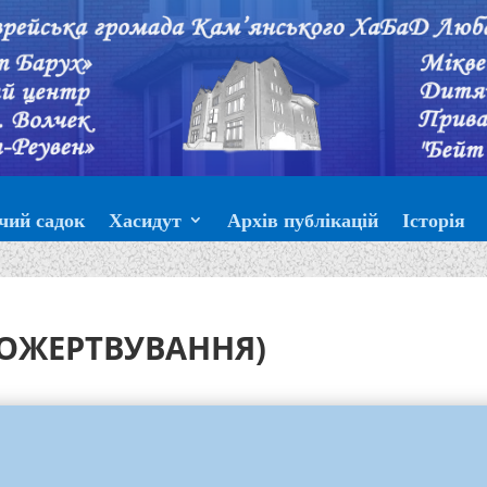
чий садок
Хасидут
Архів публікацій
Історія
ПОЖЕРТВУВАННЯ)