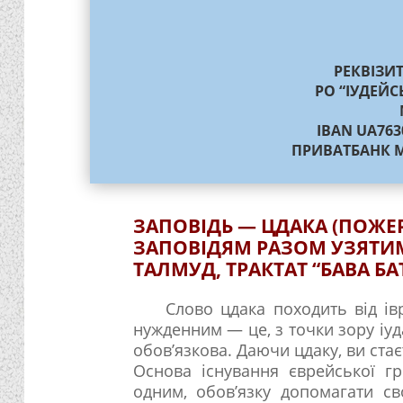
РЕКВІЗИ
РО “ІУДЕЙС
IBAN UA763
ПРИВАТБАНК М
ЗАПОВІДЬ — ЦДАКА (ПОЖЕ
ЗАПОВІДЯМ РАЗОМ УЗЯТИ
ТАЛМУД, ТРАКТАТ “БАВА БА
Слово цдака походить від івр
нужденним — це, з точки зору іуда
обов’язкова. Даючи цдаку, ви ста
Основа існування єврейської г
одним, обов’язку допомагати с