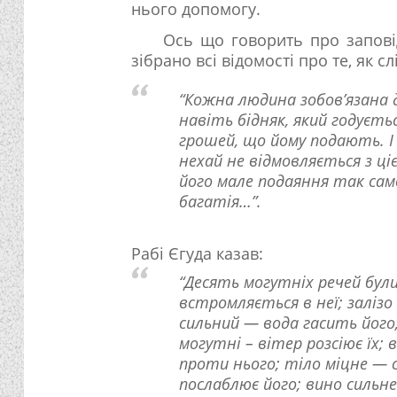
нього допомогу.
Ось що говорить про заповід
зібрано всі відомості про те, як с
“Кожна людина зобов’язана д
навіть бідняк, який годуєт
грошей, що йому подають. І
нехай не відмовляється з ц
його мале подаяння так сам
багатія…”.
Рабі Єгуда казав:
“Десять могутніх речей були
встромляється в неї; залізо
сильний — вода гасить його
могутні – вітер розсіює їх;
проти нього; тіло міцне — 
послаблює його; вино сильн