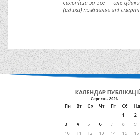
сильніша за все — але цдака 
(цдака) позбавляє від смерті
КАЛЕНДАР
ПУБЛІКАЦІ
Серпень 2026
Пн
Вт
Ср
Чт
Пт
Сб
Н
1
2
3
4
5
6
7
8
9
10
11
12
13
14
15
16