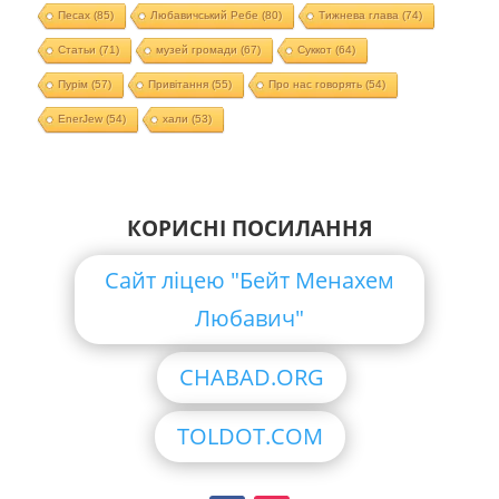
Песах
(85)
Любавичський Ребе
(80)
Тижнева глава
(74)
Статьи
(71)
музей громади
(67)
Суккот
(64)
Пурім
(57)
Привітання
(55)
Про нас говорять
(54)
EnerJew
(54)
хали
(53)
КОРИСНІ ПОСИЛАННЯ
Сайт ліцею "Бейт Менахем
Любавич"
CHABAD.ORG
TOLDOT.COM