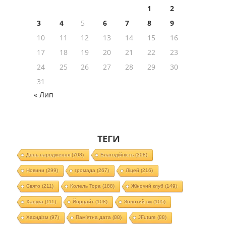
1
2
3
4
5
6
7
8
9
10
11
12
13
14
15
16
17
18
19
20
21
22
23
24
25
26
27
28
29
30
31
« Лип
ТЕГИ
День народження
(708)
Благодійність
(308)
Новини
(299)
громада
(267)
Ліцей
(216)
Свято
(211)
Колель Тора
(188)
Жіночий клуб
(149)
Ханука
(111)
Йорцайт
(108)
Золотий вік
(105)
Хасидізм
(97)
Пам'ятна дата
(88)
JFuture
(88)