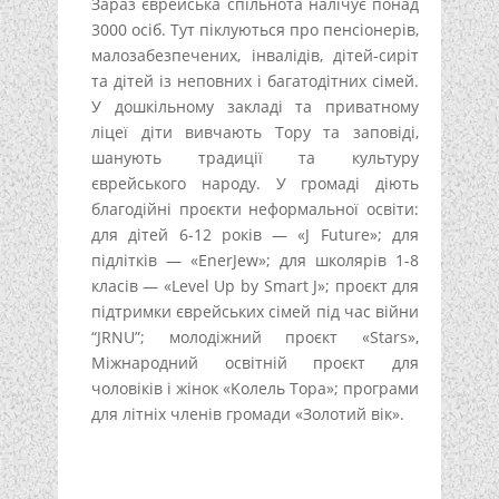
Зараз єврейська спільнота налічує понад
3000 осіб. Тут піклуються про пенсіонерів,
малозабезпечених, інвалідів, дітей-сиріт
та дітей із неповних і багатодітних сімей.
У дошкільному закладі та приватному
ліцеї діти вивчають Тору та заповіді,
шанують традиції та культуру
єврейського народу. У громаді діють
благодійні проєкти неформальної освіти:
для дітей 6-12 років — «J Future»; для
підлітків — «EnerJew»; для школярів 1-8
класів — «Level Up by Smart J»; проєкт для
підтримки єврейських сімей під час війни
“JRNU”; молодіжний проєкт «Stars»,
Міжнародний освітній проєкт для
чоловіків і жінок «Koлель Тора»; програми
для літніх членів громади «Золотий вік».