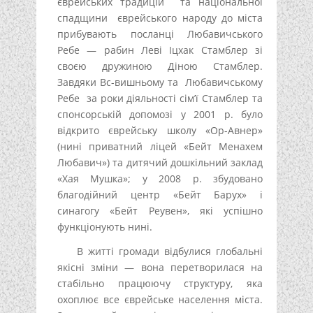
єврейських традицій та національної
спадщини єврейського народу до міста
прибувають посланці Любавичського
Ребе — рабин Леві Іцхак Стамблер зі
своєю дружиною Діною Стамблер.
Завдяки Вс-вишньому та Любавичському
Ребе за роки діяльності сім’ї Стамблер та
спонсорській допомозі у 2001 р. було
відкрито єврейську школу «Ор-Авнер»
(нині приватний ліцей «Бейт Менахем
Любавич») та дитячий дошкільний заклад
«Хая Мушка»; у 2008 р. збудовано
благодійний центр «Бейт Барух» і
синагогу «Бейт Реувен», які успішно
функціонують нині.
В житті громади відбулися глобальні
якісні зміни — вона перетворилася на
стабільно працюючу структуру, яка
охоплює все єврейське населення міста.