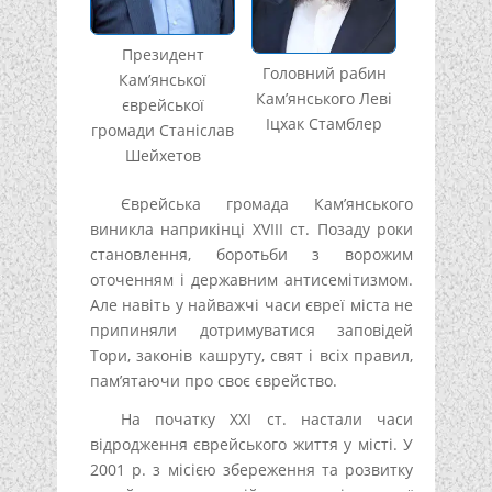
Президент
Головний рабин
Кам’янської
Кам’янського Леві
єврейської
Іцхак Стамблер
громади Станіслав
Шейхетов
Єврейська громада Кам’янського
виникла наприкінці XVIII ст. Позаду роки
становлення, боротьби з ворожим
оточенням і державним антисемітизмом.
Але навіть у найважчі часи євреї міста не
припиняли дотримуватися заповідей
Тори, законів кашруту, свят і всіх правил,
пам’ятаючи про своє єврейство.
На початку XXI ст. настали часи
відродження єврейського життя у місті. У
2001 р. з місією збереження та розвитку