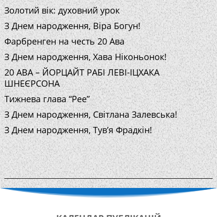
Золотий вік: духовний урок
З Днем народження, Віра Богун!
Фарбренген на честь 20 Ава
З Днем народження, Хава Ніконьонок!
20 АВА – ЙОРЦАЙТ РАБІ ЛЕВІ-ІЦХАКА
ШНЕЄРСОНА
Тижнева глава “Рее”
З Днем народження, Світлана Залевська!
З Днем народження, Тув’я Фрадкін!