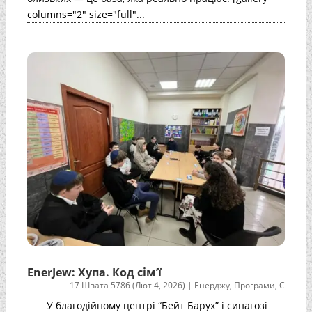
columns="2" size="full"...
EnerJew: Хупа. Код сім’ї
17 Швата 5786 (Лют 4, 2026)
|
Енерджу
,
Програми
,
С
У благодійному центрі “Бейт Барух” і синагозі