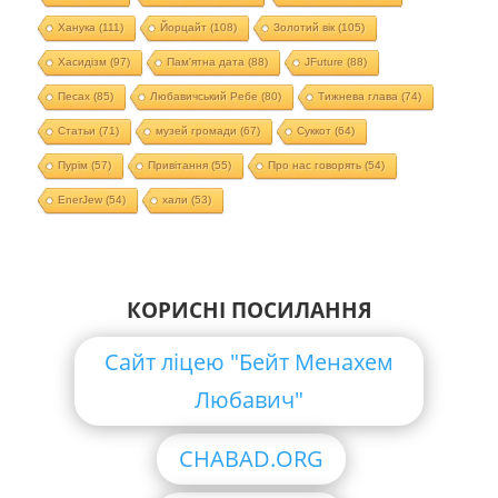
Ханука
(111)
Йорцайт
(108)
Золотий вік
(105)
Хасидізм
(97)
Пам'ятна дата
(88)
JFuture
(88)
Песах
(85)
Любавичський Ребе
(80)
Тижнева глава
(74)
Статьи
(71)
музей громади
(67)
Суккот
(64)
Пурім
(57)
Привітання
(55)
Про нас говорять
(54)
EnerJew
(54)
хали
(53)
КОРИСНІ ПОСИЛАННЯ
Сайт ліцею "Бейт Менахем
Любавич"
CHABAD.ORG