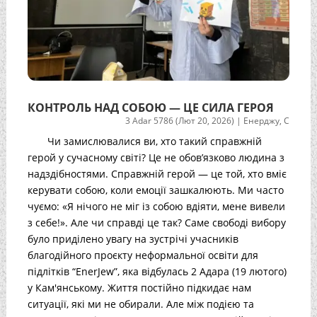
КОНТРОЛЬ НАД СОБОЮ — ЦЕ СИЛА ГЕРОЯ
3 Adar 5786 (Лют 20, 2026)
|
Енерджу
,
С
Чи замислювалися ви, хто такий справжній
герой у сучасному світі? Це не обов’язково людина з
надздібностями. Справжній герой — це той, хто вміє
керувати собою, коли емоції зашкалюють. Ми часто
чуємо: «Я нічого не міг із собою вдіяти, мене вивели
з себе!». Але чи справді це так? Саме свободі вибору
було приділено увагу на зустрічі учасників
благодійного проєкту неформальної освіти для
підлітків “EnerJew”, яка відбулась 2 Адара (19 лютого)
у Кам'янському. Життя постійно підкидає нам
ситуації, які ми не обирали. Але між подією та