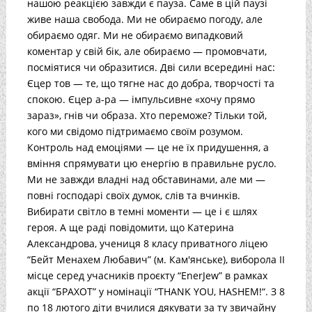
нашою реакцією завжди є пауза. Саме в цій паузі
живе наша свобода. Ми не обираємо погоду, але
обираємо одяг. Ми не обираємо випадковий
коментар у свій бік, але обираємо — промовчати,
посміятися чи образитися. Дві сили всередині нас:
Єцер тов — те, що тягне нас до добра, творчості та
спокою. Єцер а-ра — імпульсивне «хочу прямо
зараз», гнів чи образа. Хто переможе? Тільки той,
кого ми свідомо підтримаємо своїм розумом.
Контроль над емоціями — це не їх придушення, а
вміння спрямувати цю енергію в правильне русло.
Ми не завжди владні над обставинами, але ми —
повні господарі своїх думок, слів та вчинків.
Вибирати світло в темні моменти — це і є шлях
героя. А ще раді повідомити, що Катерина
Александрова, учениця 8 класу приватного ліцею
“Бейт Менахем Любавич” (м. Кам'янське), виборола II
місце серед учасників проєкту “EnerJew” в рамках
акції “БРАХОТ” у номінації “THANK YOU, HASHEM!“. З 8
по 18 лютого діти вчилися дякувати за ту звичайну