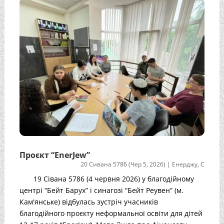
Проєкт “EnerJew”
20 Сивана 5786 (Чер 5, 2026)
|
Енерджу
,
С
19 Сівана 5786 (4 червня 2026) у благодійному
центрі “Бейт Барух” і синагозі “Бейт Реувен” (м.
Кам'янське) відбулась зустріч учасників
благодійного проєкту неформальної освіти для дітей