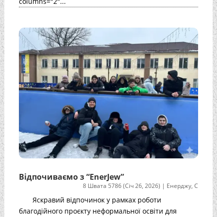
columns="2"...
Відпочиваємо з “EnerJew”
8 Швата 5786 (Січ 26, 2026)
|
Енерджу
,
С
Яскравий відпочинок у рамках роботи
благодійного проєкту неформальної освіти для