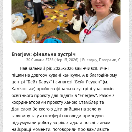
EnerJew: фінальна зустріч
30 Сивана 5786 (Чер 15, 2026)
|
Енерджу
,
Програми
,
С
Навчальний рік 2025/2026 закінчився. Учні
пішли на довгоочікувані канікули. А в благодійному
центрі “Бейт Барух” і синагозі “Бейт Реувен” (м.
Кам'янське) пройшла фінальна зустрічі учасників
освітнього проєкту для підлітків “EnerJew”. Разом з
координаторами проєкту Ханою Стамблер та
Даніелою Венжегою діти вийшли на зелену
галявину та у атмосфері насолоди природою
підсумували роботу за рік, згадали по світлинам
найкращі моменти, поговорили про важливість