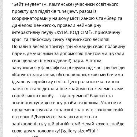
“Бейт Реувен” (м. Кам'янське) учасники освітнього
проєкту для підлітків “EnerJew“, разом із
координаторами у нашому місті Ханою Стамблер та
Даніелою Венжегою, провели неймовірну
інтерактивну пеулу «ХУПА. КОД СІМ'Ї», присвячену
красі та глибокому сенсу єврейського весілля!
Почали з веселої тригер-гри «Знайди свою половину
пари», де учасники за допомогою пантоміми шукали
свої ідеальні (і несподівані!) пари. А потім
занурилися у філософські роздуми під час гри-бесіди
«Капуста запитань», обговорюючи, якою ми бачимо
ідеальну єврейську сім'ю. Центральною частиною
заняття стало детальніше знайомство з елементами
єврейського шлюбу — від церемонії бадекен та
значення хупи до сенсу розбиття келиха. Учасники
продемонстрували справжні знання в захоплюючій
вікторині! Дякуємо всім за активність та
зацікавленість у цій вічній темі! Нехай кожен знайде
свою другу половинку! [gallery size="full"