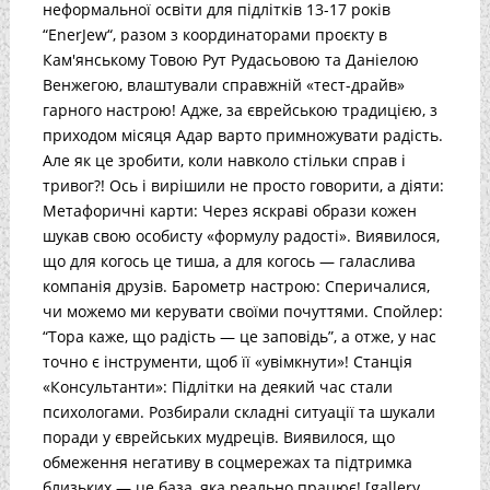
неформальної освіти для підлітків 13-17 років
“EnerJew“, разом з координаторами проєкту в
Кам'янському Товою Рут Рудасьовою та Даніелою
Венжегою, влаштували справжній «тест-драйв»
гарного настрою! Адже, за єврейською традицією, з
приходом місяця Адар варто примножувати радість.
Але як це зробити, коли навколо стільки справ і
тривог?! Ось і вирішили не просто говорити, а діяти:
Метафоричні карти: Через яскраві образи кожен
шукав свою особисту «формулу радості». Виявилося,
що для когось це тиша, а для когось — галаслива
компанія друзів. Барометр настрою: Сперичалися,
чи можемо ми керувати своїми почуттями. Спойлер:
“Тора каже, що радість — це заповідь”, а отже, у нас
точно є інструменти, щоб її «увімкнути»! Станція
«Консультанти»: Підлітки на деякий час стали
психологами. Розбирали складні ситуації та шукали
поради у єврейських мудреців. Виявилося, що
обмеження негативу в соцмережах та підтримка
близьких — це база, яка реально працює! [gallery