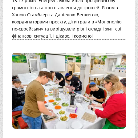
13-17 років “EnerJew“. Мова йшла про фінансову
грамотність та про ставлення до грошей. Разом з
Ханою Стамблер та Даніелою Венжегою,
координаторами проєкту, діти грали в «Монополію
по-єврейськи» та вирішували різні складні життєві
фінансові ситуації. І цікаво, і корисно!