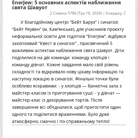
EnerJew: 5 основних аспектів наближення
свята Шавуот
2 Сивана 5786 (Тра 18, 2026)
|
Енерджу
,
С
У благодійному центрі “Бейт Барух” і синагозі
“Бейт Реувен” (м. Кам'янське), для учасників проєкту
неформальної освіти для підлітків “EnerJew”, відбувся
захопливий “Квест в синагозі” , присвячений 5
важливим аспектам наближення свята Шавуот. Діти
поділилися на дві команди: команду хлопців і
команду дівчат. Кожне завдання мало свій рівень
складності та відкривало нову цікаву інформацію та
наступну локацію в синагозі. Фінальні точки були
особливо яскравими: - у хлопців — банкетна зала з
майстер-класом із приготування суші; - у дівчат —
майстер-клас із декорування тортів. Після
завершення всі об’єдналися, щоб пригостити один
одного та поділитися враженнями. Було дуже
атмосферно, смачно і по-справжньому тепло!