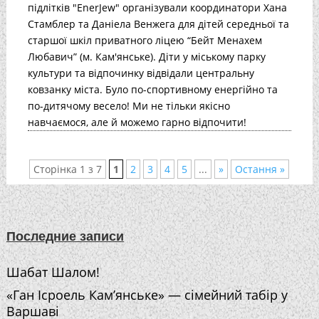
підлітків "EnerJew" організували координатори Хана
Стамблер та Даніела Венжега для дітей середньої та
старшої шкіл приватного ліцею “Бейт Менахем
Любавич” (м. Кам'янське). Діти у міському парку
культури та відпочинку відвідали центральну
ковзанку міста. Було по-спортивному енергійно та
по-дитячому весело! Ми не тільки якісно
навчаємося, але й можемо гарно відпочити!
Сторінка 1 з 7
1
2
3
4
5
...
»
Остання »
Последние записи
Шабат Шалом!
«Ган Ісроель Кам’янське» — сімейний табір у
Варшаві