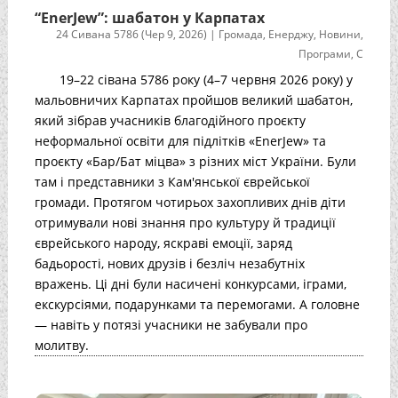
“EnerJew”: шабатон у Карпатах
24 Сивана 5786 (Чер 9, 2026)
|
Громада
,
Енерджу
,
Новини
,
Програми
,
С
19–22 сівана 5786 року (4–7 червня 2026 року) у
мальовничих Карпатах пройшов великий шабатон,
який зібрав учасників благодійного проєкту
неформальної освіти для підлітків «EnerJew» та
проєкту «Бар/Бат міцва» з різних міст України. Були
там і представники з Кам'янської єврейської
громади. Протягом чотирьох захопливих днів діти
отримували нові знання про культуру й традиції
єврейського народу, яскраві емоції, заряд
бадьорості, нових друзів і безліч незабутніх
вражень. Ці дні були насичені конкурсами, іграми,
екскурсіями, подарунками та перемогами. А головне
— навіть у потязі учасники не забували про
молитву.