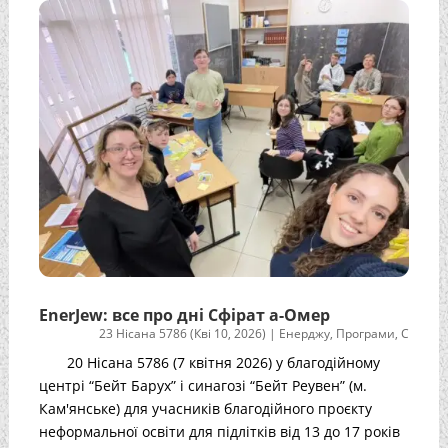
EnerJew: все про дні Сфірат а-Омер
23 Нісана 5786 (Кві 10, 2026)
|
Енерджу
,
Програми
,
С
20 Нісана 5786 (7 квітня 2026) у благодійному
центрі “Бейт Барух” і синагозі “Бейт Реувен” (м.
Кам'янське) для учасників благодійного проєкту
неформальної освіти для підлітків від 13 до 17 років