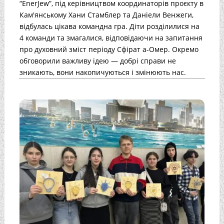
“EnerJew”, під керівництвом координаторів проєкту в
Кам'янському Хани Стамблер та Даніели Венжеги,
відбулась цікава командна гра. Діти розділилися на
4 команди та змагалися, відповідаючи на запитання
про духовний зміст періоду Сфірат а-Омер. Окремо
обговорили важливу ідею — добрі справи не
зникають, вони накопичуються і змінюють нас.