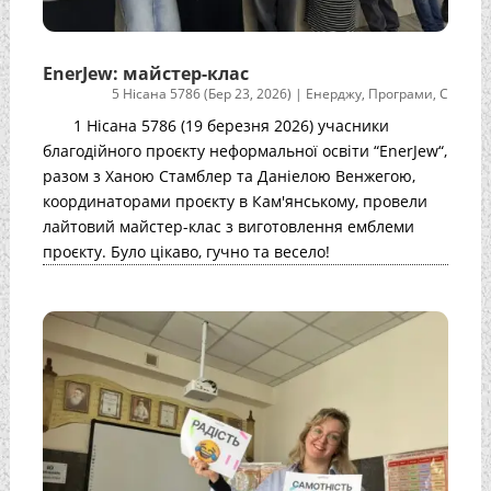
EnerJew: майстер-клас
5 Нісана 5786 (Бер 23, 2026)
|
Енерджу
,
Програми
,
С
1 Нісана 5786 (19 березня 2026) учасники
благодійного проєкту неформальної освіти “EnerJew“,
разом з Ханою Стамблер та Даніелою Венжегою,
координаторами проєкту в Кам'янському, провели
лайтовий майстер-клас з виготовлення емблеми
проєкту. Було цікаво, гучно та весело!