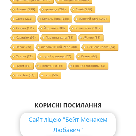
Новини
(299)
громада
(267)
Ліцей
(216)
Свято
(211)
Колель Тора
(188)
Жіночий клуб
(149)
Ханука
(111)
Йорцайт
(108)
Золотий вік
(105)
Хасидізм
(97)
Пам'ятна дата
(88)
JFuture
(88)
Песах
(85)
Любавичський Ребе
(80)
Тижнева глава
(74)
Статьи
(71)
музей громади
(67)
Суккот
(64)
Пурім
(57)
Привітання
(55)
Про нас говорять
(54)
EnerJew
(54)
хали
(53)
КОРИСНІ ПОСИЛАННЯ
Сайт ліцею "Бейт Менахем
Любавич"