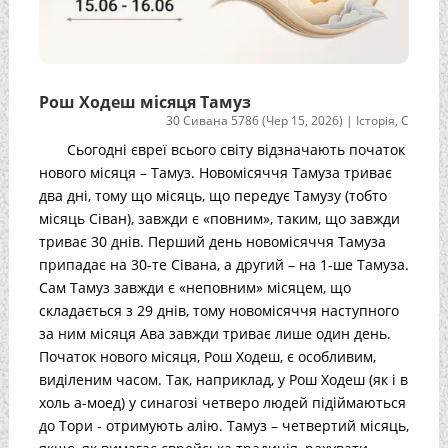
Рош Ходеш місяця Тамуз
30 Сивана 5786 (Чер 15, 2026)
|
Історія
,
С
Сьогодні євреї всього світу відзначають початок
нового місяця – Тамуз. Новомісяччя Тамуза триває
два дні, тому що місяць, що передує Тамузу (тобто
місяць Сіван), завжди є «повним», таким, що завжди
триває 30 днів. Перший день новомісяччя Тамуза
припадає на 30-те Сівана, а другий – на 1-ше Тамуза.
Сам Тамуз завжди є «неповним» місяцем, що
складається з 29 днів, тому новомісяччя наступного
за ним місяця Ава завжди триває лише один день.
Початок нового місяця, Рош Ходеш, є особливим,
виділеним часом. Так, наприклад, у Рош Ходеш (як і в
холь а-моед) у синагозі четверо людей підіймаються
до Тори - отримують алію. Тамуз – четвертий місяць,