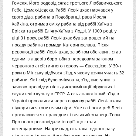
Гомеля. Його родовід сягає третього Любавичського
Ребе, Цемах-Цедека. Раббі Леві-Іцхак навчався у
свого діда, рабина в Подобранці, рава Йоеля
Хайкіна, отримав сміху рабина від раббі Хаїма з
Бріска та раббі Еліягу-Хаїма з Лодзі. У 1909 році, у
віці 31 року, раббі Леві-Іцхак був запрошений на
посаду рабина громади Катеринослава. Після
революції раббі Леві-Іцхак, за збігом обставин, став
одним із лідерів боротьби з передовим загоном
червоного атеїстичного терору — Євсекцією. У 30-ті
роки в Мінську відбувся з’їзд, у якому взяли участь 32
рабини. Як і слід було очікувати, з’їзд виступив із
заявою про відсутність дискримінації віруючих і
служителів культу в СРСР. А ось аналогічний з’їзд в
Україні провалився через відмову раббі Леві-Іцхака
підкоритися гонителям віри. Уже в ті роки реб Левік
прославився як праведник і великий знавець Тори.
Про нього розповідали історії, що стали
легендарними. Наприклад, ось така: одного разу
пізно вночі у двері його будинку постукали. На