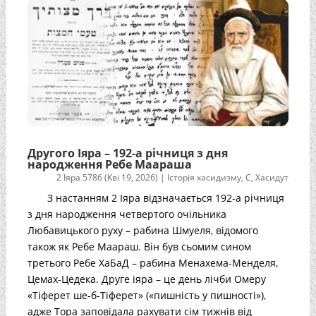
Другого Іяра – 192-а річниця з дня
народження Ребе Маараша
2 Іяра 5786 (Кві 19, 2026)
|
Історія хасидизму
,
С
,
Хасидут
З настанням 2 Іяра відзначається 192-а річниця
з дня народження четвертого очільника
Любавицького руху – рабина Шмуеля, відомого
також як Ребе Маараш. Він був сьомим сином
третього Ребе ХаБаД – рабина Менахема-Менделя,
Цемах-Цедека. Друге іяра – це день лічби Омеру
«Тіферет ше-б-Тіферет» («пишність у пишності»),
адже Тора заповідала рахувати сім тижнів від