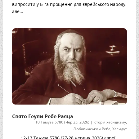
випросити у Б-га прощення для єврейського народу,
але...
Свято Геули Ребе Раяца
10 Тамуза 5786 (Чер 25, 2026)
|
Історія хасидизму
,
Любавичський Ребе
,
Хасидут
12-13 Тамуза 5786 (27-28 червня 2026) євреї