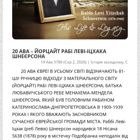
20 АВА – ЙОРЦАЙТ РАБІ ЛЕВІ-ІЦХАКА
ШНЕЄРСОНА
19 Ава 5786 (Сер 2, 2026)
|
Історія хасидизму
,
С
20 АВА ЄВРЕЇ В УСЬОМУ СВІТІ ВІДЗНАЧАЮТЬ 81-
ШУ РІЧНИЦЮ ВІДХОДУ З МАТЕРІАЛЬНОГО СВІТУ
(ЙОРЦАЙТ) РАБІ ЛЕВІ-ІЦХАКА ШНЕЄРСОНА, БАТЬКА
ЛЮБАВИЧСЬКОГО РЕБЕ МЕНАХЕМА-МЕНДЕЛА
ШНЕЄРСОНА, ЯКИЙ БУВ ГОЛОВНИМ РАБИНОМ
КАТЕРИНОСЛАВА-ДНІПРОПЕТРОВСЬКА В 1909-1939
РОКАХ І ЯКОГО ВВАЖАЮТЬ ЗАСНОВНИКОМ
СУЧАСНОЇ ЄВРЕЙСЬКОЇ ГРОМАДИ МІСТА. Раббі Леві-
Іцхак (реб Левік) Шнеерсон народився 18 Нісана
5638 (1878) року в містечку Подобранка неподалік від