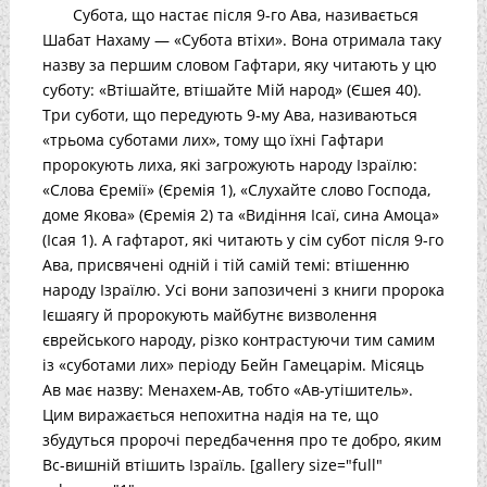
Субота, що настає після 9-го Ава, називається
Шабат Нахаму — «Субота втіхи». Вона отримала таку
назву за першим словом Гафтари, яку читають у цю
суботу: «Втішайте, втішайте Мій народ» (Єшея 40).
Три суботи, що передують 9-му Ава, називаються
«трьома суботами лих», тому що їхні Гафтари
пророкують лиха, які загрожують народу Ізраїлю:
«Слова Єремії» (Єремія 1), «Слухайте слово Господа,
доме Якова» (Єремія 2) та «Видіння Ісаї, сина Амоца»
(Ісая 1). А гафтарот, які читають у сім субот після 9-го
Ава, присвячені одній і тій самій темі: втішенню
народу Ізраїлю. Усі вони запозичені з книги пророка
Ієшаягу й пророкують майбутнє визволення
єврейського народу, різко контрастуючи тим самим
із «суботами лих» періоду Бейн Гамецарім. Місяць
Ав має назву: Менахем-Ав, тобто «Ав-утішитель».
Цим виражається непохитна надія на те, що
збудуться пророчі передбачення про те добро, яким
Вс-вишній втішить Ізраїль. [gallery size="full"