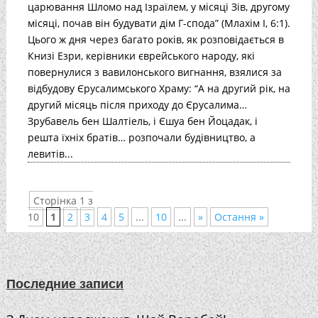
царювання Шломо над Ізраїлем, у місяці Зів, другому
місяці, почав він будувати дім Г-спода” (Млахім I, 6:1).
Цього ж дня через багато років, як розповідається в
Книзі Езри, керівники єврейського народу, які
повернулися з вавилонського вигнання, взялися за
відбудову Єрусалимського Храму: “А на другий рік, на
другий місяць після приходу до Єрусалима…
Зрубавель бен Шалтіель, і Єшуа бен Йоцадак, і
решта їхніх братів… розпочали будівництво, а
левитів...
Сторінка 1 з
10
1
2
3
4
5
...
10
...
»
Остання »
Последние записи