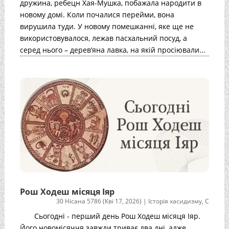
дружина, ребецн Хая-Мушка, побажала народити в
новому домі. Коли почалися перейми, вона
вирушила туди. У новому помешканні, яке ще не
використовувалося, лежав пасхальний посуд, а
серед нього – дерев’яна лавка, на якій просіювали...
Рош Ходеш місяця Іяр
30 Нісана 5786 (Кві 17, 2026)
|
Історія хасидизму
,
С
Сьогодні - перший день Рош Ходеш місяця Іяр.
Його новомісяччя завжди триває два дні, адже