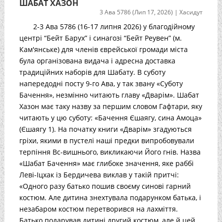
ШАБАТ ХАЗОН
3 Ава 5786 (Лип 17, 2026)
|
Хасидут
2-3 Ава 5786 (16-17 липня 2026) у благодійному
центрі “Бейт Барух” і синагозі “Бейт Реувен” (м.
Кам'янське) для членів єврейської громади міста
була організована видача і адресна доставка
традиційних наборів для Шабату. В суботу
напередодні посту 9-го Ава, у так звану «Суботу
Бачення», незмінно читають главу «Дварім». Шабат
Хазон має таку назву за першим словом Гафтари, яку
читають у цю суботу: «Бачення Єшаягу, сина Амоца»
(Єшаягу 1). На початку книги «Дварім» згадуються
гріхи, якими в пустелі наші предки випробовували
терпіння Вс-вишнього, викликаючи Його гнів. Назва
«Шабат Бачення» має глибоке значення, яке раббі
Леві-Іцхак із Бердичева виклав у такій притчі:
«Одного разу батько пошив своєму синові гарний
костюм. Але дитина знехтувала подарунком батька, і
незабаром костюм перетворився на лахміття.
Батько подарував дитині другий костюм, але й цей