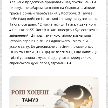
Але Ребе продовжив працювати над пом'якшенням
вироку, і незабаром заслання на Соловки замінили
трьома роками перебування у Костромі. 3 Тамуза
Ребе Раяц вийшов із в’язниці та вирушив у заслання.
Та сталося диво: 12 числа місяця Тамуз, у день його
47-річчя, раббі Йосеф-Іцхак Шнеєрсон був остаточно
звільнений. Ця подія значною мірою визначила
історію євреїв не лише Радянського Союзу, а й
усього світу. Це дивовижне спасіння показало, що
ОГПУ та Євсекція ВКП(б) не всесильні, і що навіть ці
грізні установи змушені відступити перед силою
єврейського духу, перед втручанням...