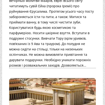
вечірньої молитви Маарів, євреї всього світу
читатимуть сувій Ейха (пророка Іремії) про
руйнування Єрусалима. Протягом усього часу посту
забороняється їсти та пити, а також: Митися та
приймати ванну, в тому числі чистити зуби.
Користуватися будь-якою косметикою та
парфумерією. Носити шкіряне взуття. Вступати в
подружні стосунки. Вивчати Тору (крім уривків,
пов’язаних із 9 Ава та трауром). До полудня не
можна сидіти на стільці, тільки на низеньких
ослінчиках. Не можна вимовляти привітання та
дарувати подарунки. Необхідно уникати порожніх
розмов і розважальних заходів. Дозволяється...