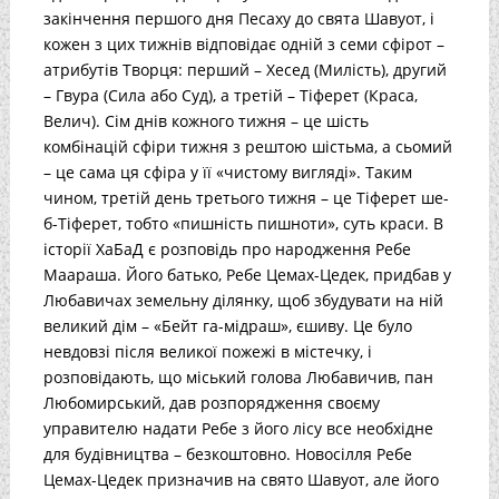
закінчення першого дня Песаху до свята Шавуот, і
кожен з цих тижнів відповідає одній з семи сфірот –
атрибутів Творця: перший – Хесед (Милість), другий
– Гвура (Сила або Суд), а третій – Тіферет (Краса,
Велич). Сім днів кожного тижня – це шість
комбінацій сфіри тижня з рештою шістьма, а сьомий
– це сама ця сфіра у її «чистому вигляді». Таким
чином, третій день третього тижня – це Тіферет ше-
б-Тіферет, тобто «пишність пишноти», суть краси. В
історії ХаБаД є розповідь про народження Ребе
Маараша. Його батько, Ребе Цемах-Цедек, придбав у
Любавичах земельну ділянку, щоб збудувати на ній
великий дім – «Бейт га-мідраш», єшиву. Це було
невдовзі після великої пожежі в містечку, і
розповідають, що міський голова Любавичив, пан
Любомирський, дав розпорядження своєму
управителю надати Ребе з його лісу все необхідне
для будівництва – безкоштовно. Новосілля Ребе
Цемах-Цедек призначив на свято Шавуот, але його