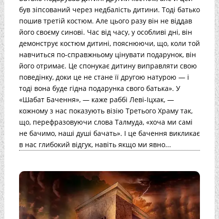
був зіпсований через недбалість дитини. Тоді батько
пошив третій костюм. Але цього разу він не віддав
його своєму синові. Час від часу, у особливі дні, він
демонструє костюм дитині, пояснюючи, що, коли той
навчиться по-справжньому цінувати подарунок, він
його отримає. Це спонукає дитину виправляти свою
поведінку, доки це не стане її другою натурою — і
тоді вона буде гідна подарунка свого батька». У
«Шабат Бачення», — каже раббі Леві-Іцхак, —
кожному з нас показують візію Третього Храму так,
що, перефразовуючи слова Талмуда, «хоча ми самі
не бачимо, наші душі бачать». І це бачення викликає
в нас глибокий відгук, навіть якщо ми явно...