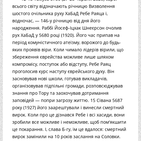
всього світу відзначають річницю Визволення
шостого очільника руху ХаБаД Ребе Раяца і,
водночас, — 146-у річницю від дня його
народження. Раббі Йосеф-Іцхак Шнеєрсон очолив
рух ХаБаД у 5680 році (1920). Його час припав на
період комуністичного атеїзму, ворожого до будь-
яких проявів віри. Коли чимало лідерів вірили, що
збереження єврейства можливе лише шляхом
компромісу, поступок або відступу, Ребе Раяц
проголосив курс наступу єврейського духу. Він
засновував нові школи, готував викладачів,
організовував підпільні громади, розповсюджував
знання про Тору та заохочував дотримання
заповідей — попри загрозу життю. 15 Сівана 5687
року (1927) його заарештували і винесли смертний
вирок. Коли про це дізнався Ребе і всі хасиди, вони
зробили все можливе і неможливе, щоб пом'якшити
це покарання. І, слава Б-гу, їм це вдалося: смертний
вирок замінили на 10 років заслання на Соловки.