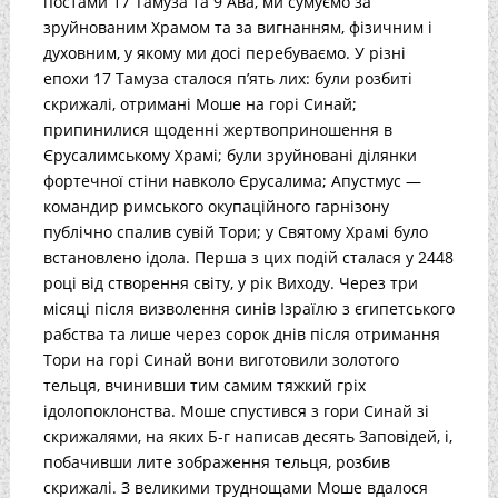
постами 17 Тамуза та 9 Ава, ми сумуємо за
зруйнованим Храмом та за вигнанням, фізичним і
духовним, у якому ми досі перебуваємо. У різні
епохи 17 Тамуза сталося п’ять лих: були розбиті
скрижалі, отримані Моше на горі Синай;
припинилися щоденні жертвоприношення в
Єрусалимському Храмі; були зруйновані ділянки
фортечної стіни навколо Єрусалима; Апустмус —
командир римського окупаційного гарнізону
публічно спалив сувій Тори; у Святому Храмі було
встановлено ідола. Перша з цих подій сталася у 2448
році від створення світу, у рік Виходу. Через три
місяці після визволення синів Ізраїлю з єгипетського
рабства та лише через сорок днів після отримання
Тори на горі Синай вони виготовили золотого
тельця, вчинивши тим самим тяжкий гріх
ідолопоклонства. Моше спустився з гори Синай зі
скрижалями, на яких Б-г написав десять Заповідей, і,
побачивши лите зображення тельця, розбив
скрижалі. З великими труднощами Моше вдалося