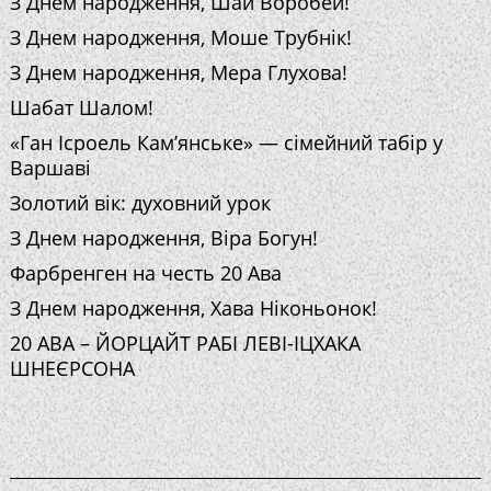
З Днем народження, Шай Воробей!
З Днем народження, Моше Трубнік!
З Днем народження, Мера Глухова!
Шабат Шалом!
«Ган Ісроель Кам’янське» — сімейний табір у
Варшаві
Золотий вік: духовний урок
З Днем народження, Віра Богун!
Фарбренген на честь 20 Ава
З Днем народження, Хава Ніконьонок!
20 АВА – ЙОРЦАЙТ РАБІ ЛЕВІ-ІЦХАКА
ШНЕЄРСОНА