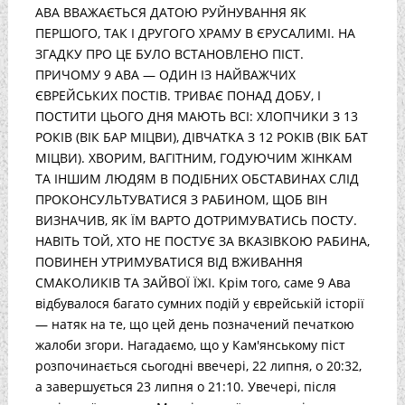
АВА ВВАЖАЄТЬСЯ ДАТОЮ РУЙНУВАННЯ ЯК
ПЕРШОГО, ТАК І ДРУГОГО ХРАМУ В ЄРУСАЛИМІ. НА
ЗГАДКУ ПРО ЦЕ БУЛО ВСТАНОВЛЕНО ПІСТ.
ПРИЧОМУ 9 АВА — ОДИН ІЗ НАЙВАЖЧИХ
ЄВРЕЙСЬКИХ ПОСТІВ. ТРИВАЄ ПОНАД ДОБУ, І
ПОСТИТИ ЦЬОГО ДНЯ МАЮТЬ ВСІ: ХЛОПЧИКИ З 13
РОКІВ (ВІК БАР МІЦВИ), ДІВЧАТКА З 12 РОКІВ (ВІК БАТ
МІЦВИ). ХВОРИМ, ВАГІТНИМ, ГОДУЮЧИМ ЖІНКАМ
ТА ІНШИМ ЛЮДЯМ В ПОДІБНИХ ОБСТАВИНАХ СЛІД
ПРОКОНСУЛЬТУВАТИСЯ З РАБИНОМ, ЩОБ ВІН
ВИЗНАЧИВ, ЯК ЇМ ВАРТО ДОТРИМУВАТИСЬ ПОСТУ.
НАВІТЬ ТОЙ, ХТО НЕ ПОСТУЄ ЗА ВКАЗІВКОЮ РАБИНА,
ПОВИНЕН УТРИМУВАТИСЯ ВІД ВЖИВАННЯ
СМАКОЛИКІВ ТА ЗАЙВОЇ ЇЖІ. Крім того, саме 9 Ава
відбувалося багато сумних подій у єврейській історії
— натяк на те, що цей день позначений печаткою
жалоби згори. Нагадаємо, що у Кам'янському піст
розпочинається сьогодні ввечері, 22 липня, о 20:32,
а завершується 23 липня о 21:10. Увечері, після