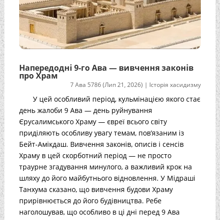
Напередодні 9-го Ава — вивчення законів
про Храм
7 Ава 5786 (Лип 21, 2026)
|
Історія хасидизму
У цей особливий період, кульмінацією якого стає
день жалоби 9 Ава — день руйнування
Єрусалимського Храму — євреї всього світу
приділяють особливу увагу темам, пов’язаним із
Бейт-Амікдаш. Вивчення законів, описів і сенсів
Храму в цей скорботний період — не просто
траурне згадування минулого, а важливий крок на
шляху до його майбутнього відновлення. У Мідраші
Танхума сказано, що вивчення будови Храму
прирівнюється до його будівництва. Ребе
наголошував, що особливо в ці дні перед 9 Ава