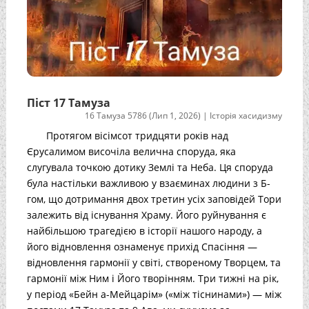
Піст 17 Тамуза
16 Тамуза 5786 (Лип 1, 2026)
|
Історія хасидизму
Протягом вісімсот тридцяти років над
Єрусалимом височіла велична споруда, яка
слугувала точкою дотику Землі та Неба. Ця споруда
була настільки важливою у взаєминах людини з Б-
гом, що дотримання двох третин усіх заповідей Тори
залежить від існування Храму. Його руйнування є
найбільшою трагедією в історії нашого народу, а
його відновлення ознаменує прихід Спасіння —
відновлення гармонії у світі, створеному Творцем, та
гармонії між Ним і Його творінням. Три тижні на рік,
у період «Бейн а-Мейцарім» («між тіснинами») — між