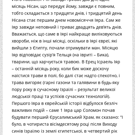
місяць Нісан, що передує йому, завжди є повним,
тобто складається з тридцяти днів, і тридцятий день
Нісана стає першим днем новомісяччя Іяра. Сам же
Іяр завжди неповний і триває двадцять дев’ять днів.
Вважається, що саме в Іярі найкраще виліковуються
хвороби, ніж в інші місяці, оскільки в Іярі євреї, які
вийшли з Єгипту, почали отримувати ман. Місяцю
Іяр відповідає сузір’я Тельця (на івриті – Бика),
тварини, що харчується травою. В Ерец Ісраель Іяр
– останній місяць року, коли бик може досхочу
наїстися трави в полі, бо далі стає надто спекотно, і
трава вигоряє (гарні газони та галявини в будь-яку
пору року в сучасному Ізраїлі – результат великої
людської праці та успіхів сучасних технологій).
Першого Іяра в єврейській історії відбулося безліч
важливих подій – саме 1 Іяра цар Соломон почав
будувати перший Єрусалимський Храм, як сказано: “І
було, в чотириста вісімдесятому році після Виходу
синів Ізраїлю із землі єгипетської, в четвертий рік