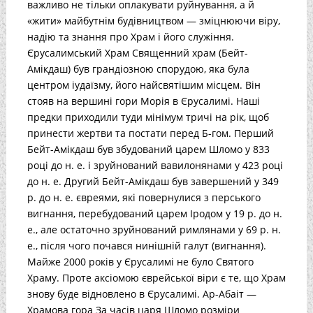
важливо не тільки оплакувати руйнування, а й
«жити» майбутнім будівництвом — зміцнюючи віру,
надію та знання про Храм і його служіння.
Єрусалимський Храм Священний храм (Бейт-
Амікдаш) був грандіозною спорудою, яка була
центром іудаїзму, його найсвятішим місцем. Він
стояв на вершині гори Морія в Єрусалимі. Наші
предки приходили туди мінімум тричі на рік, щоб
принести жертви та постати перед Б-гом. Перший
Бейт-Амікдаш був збудований царем Шломо у 833
році до н. е. і зруйнований вавилонянами у 423 році
до н. е. Другий Бейт-Амікдаш був завершений у 349
р. до н. е. євреями, які повернулися з перського
вигнання, перебудований царем Іродом у 19 р. до н.
е., але остаточно зруйнований римлянами у 69 р. н.
е., після чого почався нинішній галут (вигнання).
Майже 2000 років у Єрусалимі не було Святого
Храму. Проте аксіомою єврейської віри є те, що Храм
знову буде відновлено в Єрусалимі. Ар-Абаіт —
Храмова гора За часів царя Шломо розміри