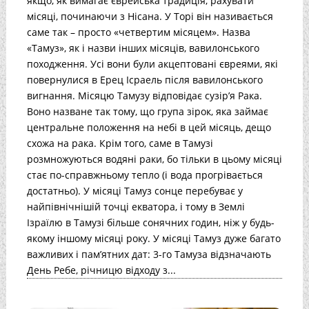
якщо, як вимагає єврейська традиція, рахувати
місяці, починаючи з Нісана. У Торі він називається
саме так – просто «четвертим місяцем». Назва
«Тамуз», як і назви інших місяців, вавилонського
походження. Усі вони були акцептовані євреями, які
повернулися в Ерец Ісраель після вавилонського
вигнання. Місяцю Тамузу відповідає сузір’я Рака.
Воно назване так тому, що група зірок, яка займає
центральне положення на небі в цей місяць, дещо
схожа на рака. Крім того, саме в Тамузі
розмножуються водяні раки, бо тільки в цьому місяці
стає по-справжньому тепло (і вода прогрівається
достатньо). У місяці Тамуз сонце перебуває у
найпівнічнішій точці екватора, і тому в Землі
Ізраїлю в Тамузі більше сонячних годин, ніж у будь-
якому іншому місяці року. У місяці Тамуз дуже багато
важливих і пам’ятних дат: 3-го Тамуза відзначають
День Ребе, річницю відходу з...