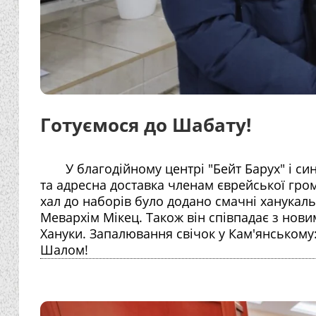
Готуємося до Шабату!
У благодійному центрі "Бейт Барух" і си
та адресна доставка членам єврейської гром
хал до наборів було додано смачні ханукал
Мевархім Мікец. Також він співпадає з нови
Хануки. Запалювання свічок у Кам'янському:
Шалом!