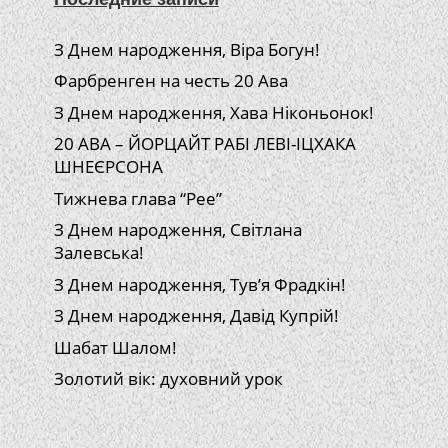
З Днем народження, Віра Богун!
Фарбренген на честь 20 Ава
З Днем народження, Хава Ніконьонок!
20 АВА – ЙОРЦАЙТ РАБІ ЛЕВІ-ІЦХАКА
ШНЕЄРСОНА
Тижнева глава “Рее”
З Днем народження, Світлана
Залевська!
З Днем народження, Тув’я Фрадкін!
З Днем народження, Давід Купрій!
Шабат Шалом!
Золотий вік: духовний урок