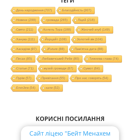
ТЕГИ
День народження
(707)
Благодійність
(307)
Новини
(299)
громада
(265)
Ліцей
(216)
Свято
(211)
Колель Тора
(188)
Жіночий клуб
(149)
Ханука
(111)
Йорцайт
(108)
Золотий вік
(104)
Хасидізм
(97)
JFuture
(88)
Пам'ятна дата
(88)
Песах
(85)
Любавичський Ребе
(80)
Тижнева глава
(74)
Статьи
(71)
музей громади
(67)
Суккот
(64)
Пурім
(57)
Привітання
(55)
Про нас говорять
(54)
EnerJew
(54)
хали
(52)
КОРИСНІ ПОСИЛАННЯ
Сайт ліцею "Бейт Менахем