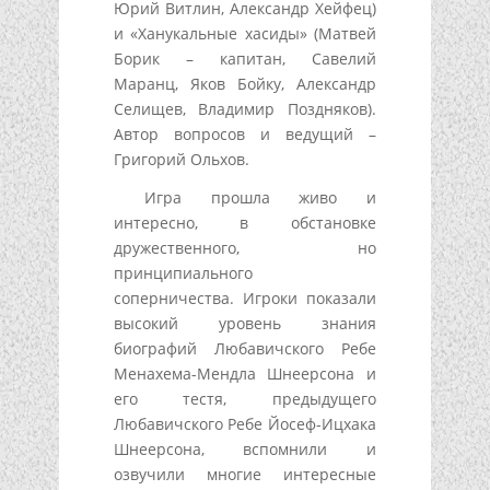
Юрий Витлин, Александр Хейфец)
и «Ханукальные хасиды» (Матвей
Борик – капитан, Савелий
Маранц, Яков Бойку, Александр
Селищев, Владимир Поздняков).
Автор вопросов и ведущий –
Григорий Ольхов.
Игра прошла живо и
интересно, в обстановке
дружественного, но
принципиального
соперничества. Игроки показали
высокий уровень знания
биографий Любавичского Ребе
Менахема-Мендла Шнеерсона и
его тестя, предыдущего
Любавичского Ребе Йосеф-Ицхака
Шнеерсона, вспомнили и
озвучили многие интересные