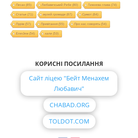
Песах
(85)
Любавичський Ребе
(80)
Тижнева глава
(74)
Статьи
(71)
музей громади
(67)
Суккот
(64)
Пурім
(57)
Привітання
(55)
Про нас говорять
(54)
EnerJew
(54)
хали
(53)
КОРИСНІ ПОСИЛАННЯ
Сайт ліцею "Бейт Менахем
Любавич"
CHABAD.ORG
TOLDOT.COM