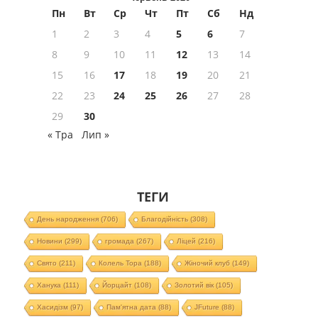
Пн
Вт
Ср
Чт
Пт
Сб
Нд
1
2
3
4
5
6
7
8
9
10
11
12
13
14
15
16
17
18
19
20
21
22
23
24
25
26
27
28
29
30
« Тра
Лип »
ТЕГИ
День народження
(706)
Благодійність
(308)
Новини
(299)
громада
(267)
Ліцей
(216)
Свято
(211)
Колель Тора
(188)
Жіночий клуб
(149)
Ханука
(111)
Йорцайт
(108)
Золотий вік
(105)
Хасидізм
(97)
Пам'ятна дата
(88)
JFuture
(88)