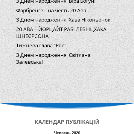
З Днем народження, Віра Богун!
Фарбренген на честь 20 Ава
З Днем народження, Хава Ніконьонок!
20 АВА – ЙОРЦАЙТ РАБІ ЛЕВІ-ІЦХАКА
ШНЕЄРСОНА
Тижнева глава “Рее”
З Днем народження, Світлана
Залевська!
КАЛЕНДАР
ПУБЛІКАЦІЙ
Червень 2020