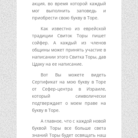
акция, во время которой каждый
мог выполнить заповедь и
приобрести свою букву в Торе.
Как известно из еврейской
традиции Свиток Торы пишет
сойфер. А каждый из членов
общины может принять участие в
написании этого Свитка Торы, дав
Цдаку на ее написание.
Вот Вы можете видеть
Сертификат на мою букву в Торе
от Сефер-центра в Израиле,
который символически
подтверждает о моем праве на
букву в Торе.
А главное, что с каждой новой
буквой Торы все больше света
знаний Торы будет освящать наш