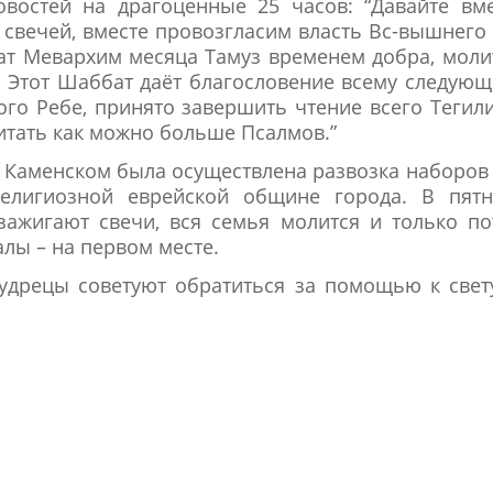
овостей на драгоценные 25 часов: “Давайте вм
свечей, вместе провозгласим власть Вс-вышнего
ат Мевархим месяца Тамуз временем добра, мол
 Этот Шаббат даёт благословение всему следую
ого Ребе, принято завершить чтение всего Тегил
читать как можно больше Псалмов.”
 в Каменском была осуществлена развозка наборов
елигиозной еврейской общине города. В пятн
зажигают свечи, вся семья молится и только п
лы – на первом месте.
мудрецы советуют обратиться за помощью к свет