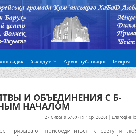
чий садок
Хасидут
Архів публікацій
Історія
ТВЫ И ОБЪЕДИНЕНИЯ С Б-
ННЫМ НАЧАЛОМ
27 Сивана 5780 (19 Чер, 2020)
|
Благодійні
р призывают присоединиться к свету и люб