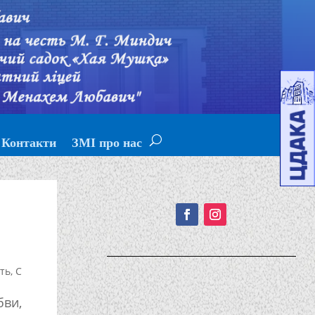
Контакти
ЗМІ про нас
Подписывайтесь!
сть
,
С
ви,