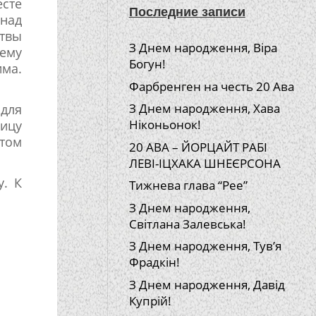
есте
Последние записи
 над
итвы
З Днем народження, Віра
щему
Богун!
има.
Фарбренген на честь 20 Ава
З Днем народження, Хава
 для
Ніконьонок!
ицу
отом
20 АВА – ЙОРЦАЙТ РАБІ
ЛЕВІ-ІЦХАКА ШНЕЄРСОНА
у. К
Тижнева глава “Рее”
З Днем народження,
Світлана Залевська!
З Днем народження, Тув’я
Фрадкін!
З Днем народження, Давід
Купрій!