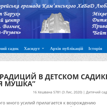
чий садок
Хасидут
Архів публікацій
Історія
ТРАДИЦИЙ В ДЕТСКОМ САДИК
Я МУШКА”
16 Хешвана 5781 (3 Лис, 2020)
|
Дитячий сад
го много усилий прилагается к возрождению