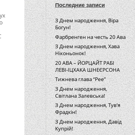
Последние записи
ух
З Днем народження, Віра
о
Богун!
С
Фарбренген на честь 20 Ава
З Днем народження, Хава
Ніконьонок!
20 АВА – ЙОРЦАЙТ РАБІ
ЛЕВІ-ІЦХАКА ШНЕЄРСОНА
Тижнева глава “Рее”
З Днем народження,
Світлана Залевська!
З Днем народження, Тув’я
Фрадкін!
З Днем народження, Давід
Купрій!