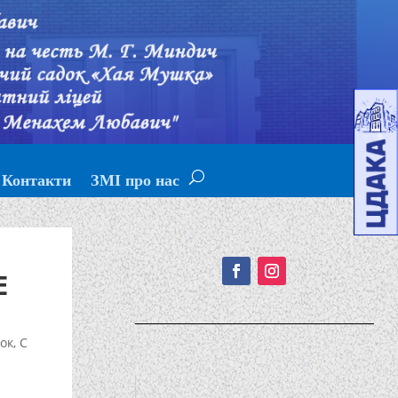
Контакти
ЗМІ про нас
Подписывайтесь!
Е
ок
,
С