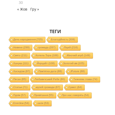
30
« Жов
Гру »
ТЕГИ
День народження
(705)
Благодійність
(308)
Новини
(299)
громада
(267)
Ліцей
(216)
Свято
(211)
Колель Тора
(188)
Жіночий клуб
(149)
Ханука
(111)
Йорцайт
(108)
Золотий вік
(105)
Хасидізм
(97)
Пам'ятна дата
(88)
JFuture
(88)
Песах
(85)
Любавичський Ребе
(80)
Тижнева глава
(74)
Статьи
(71)
музей громади
(67)
Суккот
(64)
Пурім
(57)
Привітання
(55)
Про нас говорять
(54)
EnerJew
(54)
хали
(53)