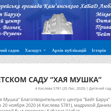
чий садок
Хасидут
Архів публікацій
Історія
ЕТСКОМ САДУ “ХАЯ МУШКА”
4 Кислева 5781 (20 Лис, 2020)
|
Дитячий сад
я Мушка” Благотворительного центра “Бейт Барух”
о 20 ноября 2020 (4 Кислева 5781), мадрихой Даниэ
асевой был проведен Кабалат Шабат.