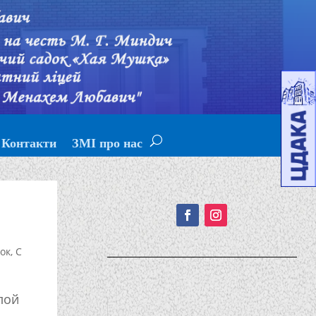
Контакти
ЗМІ про нас
Подписывайтесь!
ок
,
С
лой