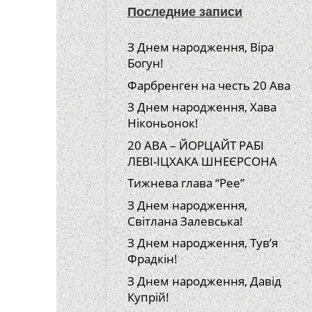
Последние записи
З Днем народження, Віра
Богун!
Фарбренген на честь 20 Ава
З Днем народження, Хава
Ніконьонок!
20 АВА – ЙОРЦАЙТ РАБІ
ЛЕВІ-ІЦХАКА ШНЕЄРСОНА
Тижнева глава “Рее”
З Днем народження,
Світлана Залевська!
З Днем народження, Тув’я
Фрадкін!
З Днем народження, Давід
Купрій!