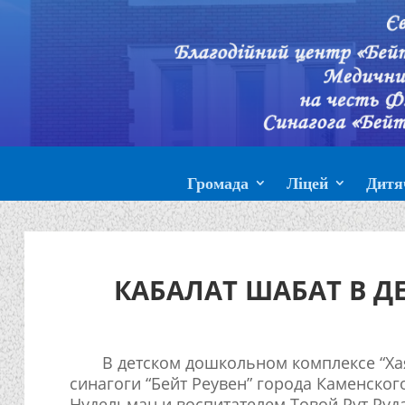
Громада
Ліцей
Дитя
КАБАЛАТ ШАБАТ В Д
В детском дошкольном комплексе “Ха
синагоги “Бейт Реувен” города Каменског
Нудельман и воспитателем Товой Рут Руд