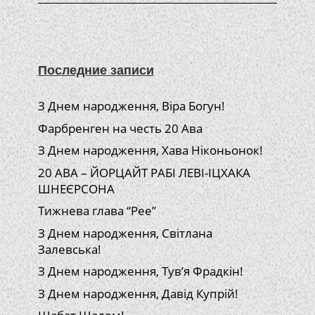
Последние записи
З Днем народження, Віра Богун!
Фарбренген на честь 20 Ава
З Днем народження, Хава Ніконьонок!
20 АВА – ЙОРЦАЙТ РАБІ ЛЕВІ-ІЦХАКА
ШНЕЄРСОНА
Тижнева глава “Рее”
З Днем народження, Світлана
Залевська!
З Днем народження, Тув’я Фрадкін!
З Днем народження, Давід Купрій!