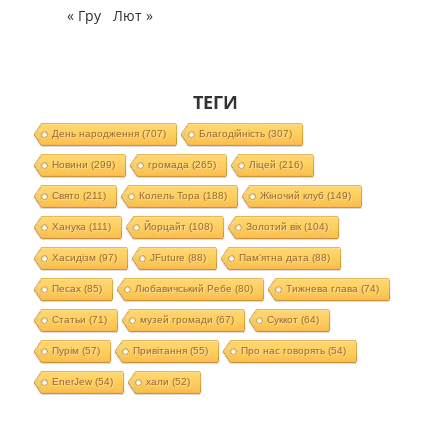
« Гру
Лют »
ТЕГИ
День народження
(707)
Благодійність
(307)
Новини
(299)
громада
(265)
Ліцей
(216)
Свято
(211)
Колель Тора
(188)
Жіночий клуб
(149)
Ханука
(111)
Йорцайт
(108)
Золотий вік
(104)
Хасидізм
(97)
JFuture
(88)
Пам'ятна дата
(88)
Песах
(85)
Любавичський Ребе
(80)
Тижнева глава
(74)
Статьи
(71)
музей громади
(67)
Суккот
(64)
Пурім
(57)
Привітання
(55)
Про нас говорять
(54)
EnerJew
(54)
хали
(52)