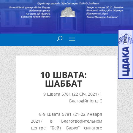
10 ШВАТА:
ШАББАТ
9 Швата 5781 (22 Січ, 2021)
|
Благодійність
,
С
8-9 Швата 5781 (21-22 января
2021) в Благотворительном
центре “Бейт Барух” синагоге