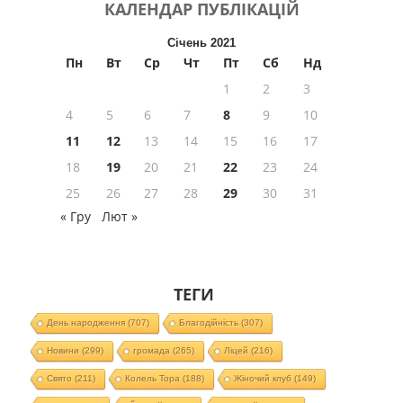
КАЛЕНДАР
ПУБЛІКАЦІЙ
Січень 2021
Пн
Вт
Ср
Чт
Пт
Сб
Нд
1
2
3
4
5
6
7
8
9
10
11
12
13
14
15
16
17
18
19
20
21
22
23
24
25
26
27
28
29
30
31
« Гру
Лют »
ТЕГИ
День народження
(707)
Благодійність
(307)
Новини
(299)
громада
(265)
Ліцей
(216)
Свято
(211)
Колель Тора
(188)
Жіночий клуб
(149)