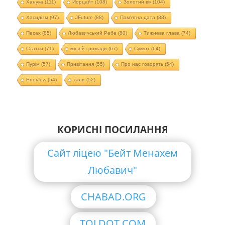
Ханука
(111)
Йорцайт
(108)
Золотий вік
(104)
Хасидізм
(97)
JFuture
(88)
Пам'ятна дата
(88)
Песах
(85)
Любавичський Ребе
(80)
Тижнева глава
(74)
Статьи
(71)
музей громади
(67)
Суккот
(64)
Пурім
(57)
Привітання
(55)
Про нас говорять
(54)
EnerJew
(54)
хали
(52)
КОРИСНІ ПОСИЛАННЯ
Сайт ліцею "Бейт Менахем
Любавич"
CHABAD.ORG
TOLDOT.COM