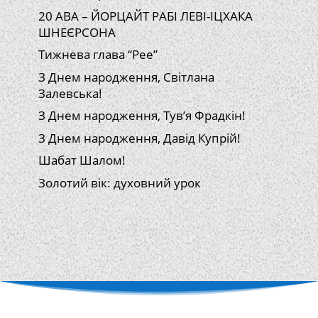
20 АВА – ЙОРЦАЙТ РАБІ ЛЕВІ-ІЦХАКА
ШНЕЄРСОНА
Тижнева глава “Рее”
З Днем народження, Світлана
Залевська!
З Днем народження, Тув’я Фрадкін!
З Днем народження, Давід Купрій!
Шабат Шалом!
Золотий вік: духовний урок