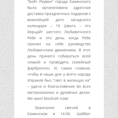
“Бейт Реувен” города Каменского
была организована адресная
доставка праздничных подарков к
важнейшей дате хасидского
календаря – 10 Швата – это
йорцайт шестого Любавичского
Ребе и это день, когда Ребе
принял на себя руководство
Любавичским движением. В этот
день принято собираться всей
семьёй и проводить семейный
фарбренген. И, самое главное,
чтобы в наши дни у всего народа
Израиля был “свет в жилищах их”
– удача и благословение во всех
материальных и духовных делах.
We want Moshiah now!
Зажигание свечей в
Каменском в 16:06. Шаббат