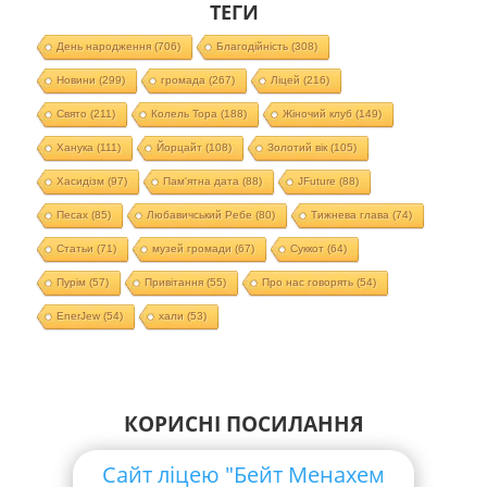
ТЕГИ
День народження
(706)
Благодійність
(308)
Новини
(299)
громада
(267)
Ліцей
(216)
Свято
(211)
Колель Тора
(188)
Жіночий клуб
(149)
Ханука
(111)
Йорцайт
(108)
Золотий вік
(105)
Хасидізм
(97)
Пам'ятна дата
(88)
JFuture
(88)
Песах
(85)
Любавичський Ребе
(80)
Тижнева глава
(74)
Статьи
(71)
музей громади
(67)
Суккот
(64)
Пурім
(57)
Привітання
(55)
Про нас говорять
(54)
EnerJew
(54)
хали
(53)
КОРИСНІ ПОСИЛАННЯ
Сайт ліцею "Бейт Менахем