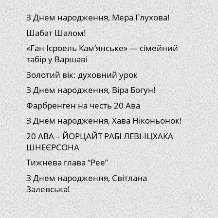
З Днем народження, Мера Глухова!
Шабат Шалом!
«Ган Ісроель Кам’янське» — сімейний
табір у Варшаві
Золотий вік: духовний урок
З Днем народження, Віра Богун!
Фарбренген на честь 20 Ава
З Днем народження, Хава Ніконьонок!
20 АВА – ЙОРЦАЙТ РАБІ ЛЕВІ-ІЦХАКА
ШНЕЄРСОНА
Тижнева глава “Рее”
З Днем народження, Світлана
Залевська!