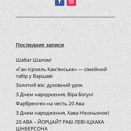
Последние записи
Шабат Шалом!
«Ган Ісроель Кам’янське» — сімейний
табір у Варшаві
Золотий вік: духовний урок
З Днем народження, Віра Богун!
Фарбренген на честь 20 Ава
З Днем народження, Хава Ніконьонок!
20 АВА – ЙОРЦАЙТ РАБІ ЛЕВІ-ІЦХАКА
ШНЕЄРСОНА