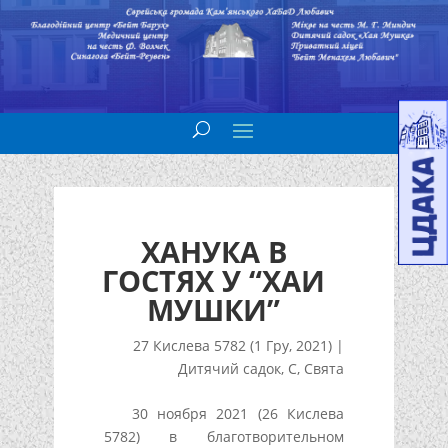
ХАНУКА В
ГОСТЯХ У “ХАИ
МУШКИ”
27 Кислева 5782 (1 Гру, 2021)
|
Дитячий садок
,
С
,
Свята
30 ноября 2021 (26 Кислева
5782) в благотворительном