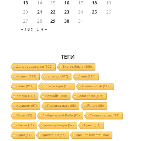
13
14
15
16
17
18
19
20
21
22
23
24
25
26
27
28
29
30
31
« Лис
Січ »
ТЕГИ
День народження
(705)
Благодійність
(308)
Новини
(299)
громада
(267)
Ліцей
(216)
Свято
(211)
Колель Тора
(188)
Жіночий клуб
(149)
Ханука
(111)
Йорцайт
(108)
Золотий вік
(105)
Хасидізм
(97)
Пам'ятна дата
(88)
JFuture
(88)
Песах
(85)
Любавичський Ребе
(80)
Тижнева глава
(74)
Статьи
(71)
музей громади
(67)
Суккот
(64)
Пурім
(57)
Привітання
(55)
Про нас говорять
(54)