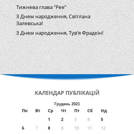
Тижнева глава “Рее”
З Днем народження, Світлана
Залевська!
З Днем народження, Тув’я Фрадкін!
КАЛЕНДАР
ПУБЛІКАЦІЙ
Грудень 2021
Пн
Вт
Ср
Чт
Пт
Сб
Нд
1
2
3
4
5
6
7
8
9
10
11
12