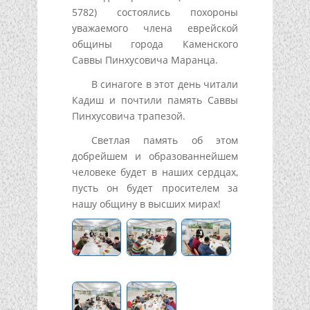
5782) состоялись похороны
уважаемого члена еврейской
общины города Каменского
Саввы Пинхусовича Маранца.
В синагоге в этот день читали
Кадиш и почтили память Саввы
Пинхусовича трапезой.
Светлая память об этом
добрейшем и образованнейшем
человеке будет в наших сердцах,
пусть он будет просителем за
нашу общину в высших мирах!