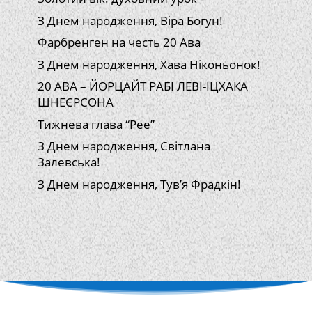
З Днем народження, Віра Богун!
Фарбренген на честь 20 Ава
З Днем народження, Хава Ніконьонок!
20 АВА – ЙОРЦАЙТ РАБІ ЛЕВІ-ІЦХАКА
ШНЕЄРСОНА
Тижнева глава “Рее”
З Днем народження, Світлана
Залевська!
З Днем народження, Тув’я Фрадкін!