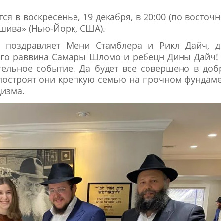
я в воскресенье, 19 декабря, в 20:00 (по восточ
шива» (Нью-Йорк, США).
а поздравляет Мени Стамблера и Рикл Дайч, д
ого раввина Самары Шломо и ребецн Дины Дайч
тельное событие. Да будет все совершено в до
а построят они крепкую семью на прочном фундам
дизма.