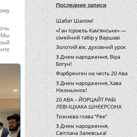
Последние записи
ному
Шабат Шалом!
очь
«Ган Ісроель Кам’янське» —
! Мы
сімейний табір у Варшаві
брый
Золотий вік: духовний урок
енте
З Днем народження, Віра
Богун!
Фарбренген на честь 20 Ава
З Днем народження, Хава
Ніконьонок!
20 АВА – ЙОРЦАЙТ РАБІ
ЛЕВІ-ІЦХАКА ШНЕЄРСОНА
Тижнева глава “Рее”
З Днем народження,
Світлана Залевська!