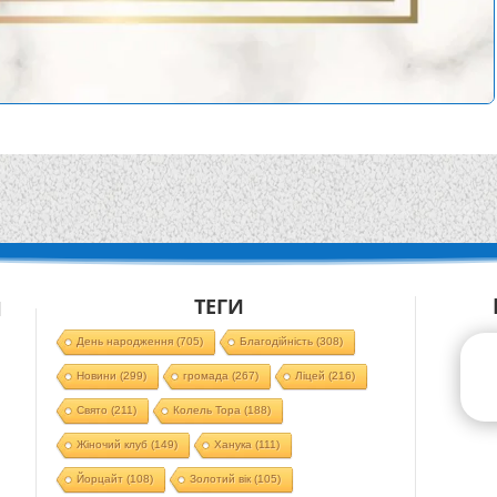
ТЕГИ
Й
День народження
(705)
Благодійність
(308)
Новини
(299)
громада
(267)
Ліцей
(216)
Свято
(211)
Колель Тора
(188)
Жіночий клуб
(149)
Ханука
(111)
Йорцайт
(108)
Золотий вік
(105)