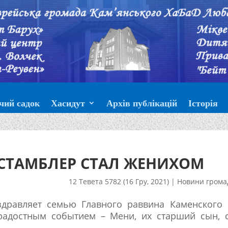
чий садок
Хасидут
Архів публікацій
Історія
 СТАМБЛЕР СТАЛ ЖЕНИХОМ
12 Тевета 5782 (16 Гру, 2021)
|
Новини грома
здравляет семью Главного раввина Каменского 
радостным событием – Мени, их старший сын, 