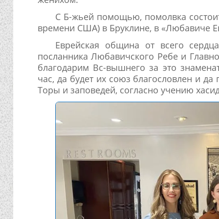
С Б-жьей помощью, помолвка состоитс
времени США) в Бруклине, в «Любавиче Е
Еврейская община от всего сердц
посланника Любавичского Ребе и Главн
благодарим Вс-вышнего за это знамена
час, да будет их союз благословлен и д
Торы и заповедей, согласно учению хаси