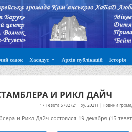
чий садок
Хасидут
Архів публікацій
Історія
ТАМБЛЕРА И РИКЛ ДАЙЧ
17 Тевета 5782 (21 Гру, 2021)
|
Новини грома
лера и Рикл Дайч состоялся 19 декабря (15 тевет