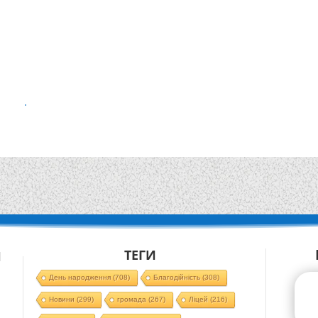
ТЕГИ
Й
День народження
(708)
Благодійність
(308)
Новини
(299)
громада
(267)
Ліцей
(216)