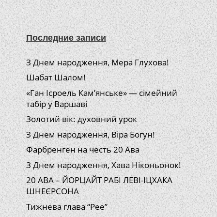
Последние записи
З Днем народження, Мера Глухова!
Шабат Шалом!
«Ган Ісроель Кам’янське» — сімейний
табір у Варшаві
Золотий вік: духовний урок
З Днем народження, Віра Богун!
Фарбренген на честь 20 Ава
З Днем народження, Хава Ніконьонок!
20 АВА – ЙОРЦАЙТ РАБІ ЛЕВІ-ІЦХАКА
ШНЕЄРСОНА
Тижнева глава “Рее”