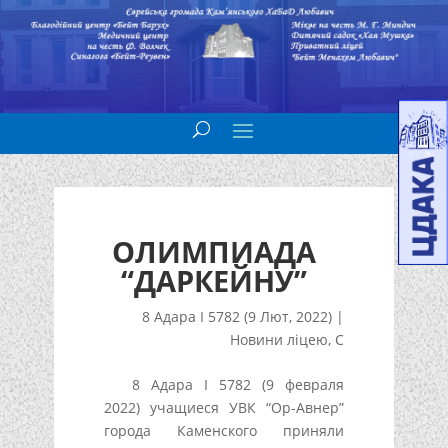
ОЛИМПИАДА
“ДАРКЕЙНУ”
8 Адара I 5782 (9 Лют, 2022)
|
Новини ліцею
,
С
8 Адара I 5782 (9 февраля
2022) учащиеся УВК “Ор-Авнер”
города Каменского приняли