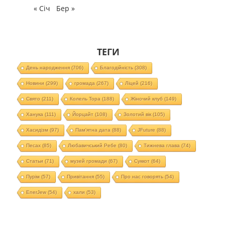
« Січ
Бер »
ТЕГИ
День народження
(706)
Благодійність
(308)
Новини
(299)
громада
(267)
Ліцей
(216)
Свято
(211)
Колель Тора
(188)
Жіночий клуб
(149)
Ханука
(111)
Йорцайт
(108)
Золотий вік
(105)
Хасидізм
(97)
Пам'ятна дата
(88)
JFuture
(88)
Песах
(85)
Любавичський Ребе
(80)
Тижнева глава
(74)
Статьи
(71)
музей громади
(67)
Суккот
(64)
Пурім
(57)
Привітання
(55)
Про нас говорять
(54)
EnerJew
(54)
хали
(53)